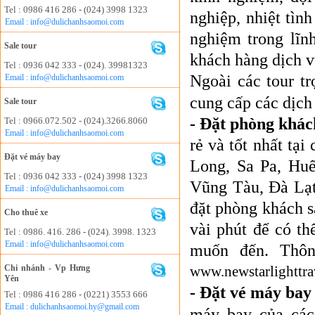
Tel : 0986 416 286 - (024) 3998 1323
nghiệp, nhiệt tìn
Email : info@dulichanhsaomoi.com
nghiệm trong lĩn
Sale tour
khách hàng dịch vụ
Tel : 0936 042 333 - (024). 39981323
Ngoài các tour t
Email : info@dulichanhsaomoi.com
cung cấp các dịch
Sale tour
-
Đặt phòng khác
Tel : 0966.072.502 - (024).3266.8060
Email : info@dulichanhsaomoi.com
rẻ và tốt nhất tạ
Đặt vé máy bay
Long, Sa Pa, Huế
Tel : 0936 042 333 - (024) 3998 1323
Vũng Tàu, Đà Lạt
Email : info@dulichanhsaomoi.com
đặt phòng khách s
Cho thuê xe
vài phút để có th
Tel : 0986. 416. 286 - (024). 3998. 1323
Email : info@dulichanhsaomoi.com
muốn đến. Thông
Chi nhánh - Vp Hưng
www.newstarlighttra
Yên
-
Đặt vé máy bay
Tel : 0986 416 286 - (0221) 3553 666
Email : dulichanhsaomoi.hy@gmail.com
máy bay của các