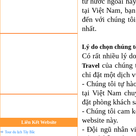
tư nước ngoài hay
Tour du lịch lễ hội
tại Việt Nam, bạ
Tour du Lịch Hà Giang
đến với chúng tôi
Tour du lịch Sapa
nhất.
Tour du lịch Cát Bà
Cho thuê xe du lịch Hà Nội
Lý do chọn chúng t
Cho thuê nhà sàn tại Mai Châu
Có rất nhiều lý 
Cho thuê nhà sàn tại Thung Nai
của chúng t
Travel
Nhà sàn tại Đảo Dừa Thung Nai
chỉ đặt một dịch v
Cho Thuê xe du lịch Hà Nội giá rẻ
- Chúng tôi tự hà
Tour du lịch Phú Quốc
tại Việt Nam chuy
Tour du lịch Côn Đảo
đặt phòng khách 
Tour du lịch Hạ Long
- Chúng tôi cam kế
ASM Travel - Du lịch Ánh Sao Mới
website này.
Du lịch quốc tế Ánh Sao Mới
Liên Kết Website
- Đội ngũ nhân vi
Tour du lịch Tây Bắc