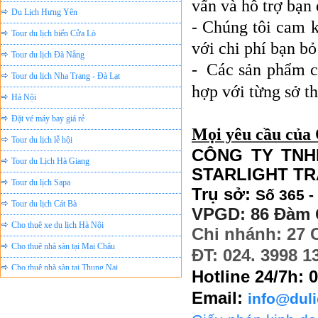
vấn và hỗ trợ bạn
Du Lịch Hưng Yên
- Chúng tôi cam k
Tour du lịch biển Cửa Lò
với chi phí bạn bỏ
Tour du lịch Đà Nẵng
-
Các sản phẩm c
Tour du lịch Nha Trang - Đà Lạt
hợp với từng sở t
Hà Nội
Đặt vé máy bay giá rẻ
Mọi yêu cầu của 
Tour du lịch lễ hội
CÔ
NG TY TNH
Tour du Lịch Hà Giang
STARLIGHT T
Tour du lịch Sapa
Trụ sở:
Số 365 -
Tour du lịch Cát Bà
VPGD: 86 Đàm 
Cho thuê xe du lịch Hà Nội
Chi nhánh: 27
Cho thuê nhà sàn tại Mai Châu
ĐT: 024. 3998 1
Cho thuê nhà sàn tại Thung Nai
Hotline 24/7h: 
Nhà sàn tại Đảo Dừa Thung Nai
Email:
info@dul
Cho Thuê xe du lịch Hà Nội giá rẻ