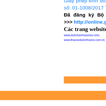
Giấy phép kinh do
Tour du lịch Phú Quốc
số: 01-1008/201
Tour du lịch Côn Đảo
Đã đăng ký Bộ 
Tour du lịch Hạ Long
>>>
http://online.
ASM Travel - Du lịch Ánh Sao Mới
Các trang websit
w
ww.dulichanhsaomoi.com
www.thuexedulichhanoi.com.vn
Thuê nhà sàn Mai C