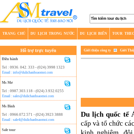
TRANG CHỦ
DU LỊCH TRONG NƯỚC
DU LỊCH BIỂN
TOUR THE
Hỗ trợ trực tuyến
Giới thiệu công ty
Giới Thi
Điều hành
Tel : 0936. 042. 333 - (024) 3998 1323
Email : info@dulichanhsaomoi.com
Ms Mơ
Tel : 0987.303.118 - (024) 3.932.0255
Email : sales@dulichanhsaomoi.com
Ms Bình
Du lịch quốc tế
Tel : 0966.072.571 - (024) 3923 3888
Email : sale4@dulichanhsaomoi.com
cấp và tổ chức cá
Sale tour
kinh nghiệm, đội