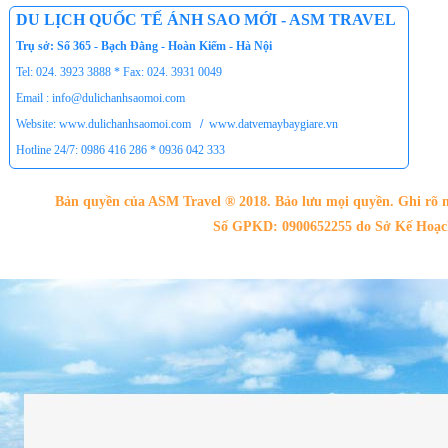
DU LỊCH QUỐC TẾ ÁNH SAO MỚI - ASM TRAVEL
Trụ sở: Số 365 - Bạch Đằng - Hoàn Kiếm - Hà Nội
Tel: 024. 3923 3888 * Fax: 024. 3931 0049
Email : info@dulichanhsaomoi.com
Website: www.dulichanhsaomoi.com
/
www.datvemaybaygiare.vn
Hotline 24/7: 0986 416 286 * 0936 042 333
Bản quyền của ASM Travel ® 2018. Bảo lưu mọi quyền. Ghi rõ n
Số GPKD: 0900652255 do Sở Kế Hoạch