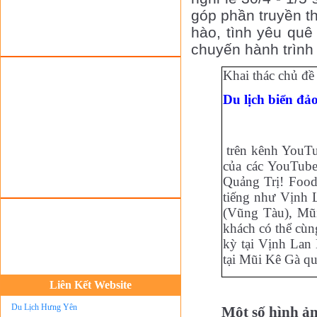
góp phần truyền th
Tour du lịch Sapa
hào, tình yêu quê
Tour du lịch Cát Bà
chuyến hành trình
Cho thuê xe du lịch Hà Nội
Khai thác chủ đề 
Cho thuê nhà sàn tại Mai Châu
Du lịch biển đả
Cho thuê nhà sàn tại Thung Nai
Nhà sàn tại Đảo Dừa Thung Nai
Cho Thuê xe du lịch Hà Nội giá rẻ
trên kênh YouTub
của các YouTub
Tour du lịch Phú Quốc
Quảng Trị! Food
Tour du lịch Côn Đảo
tiếng như Vịnh 
Tour du lịch Hạ Long
(Vũng Tàu), Mũi
khách có thể cù
ASM Travel - Du lịch Ánh Sao Mới
kỳ tại Vịnh Lan
Du lịch quốc tế Ánh Sao Mới
tại Mũi Kê Gà qu
Tour du lịch Tây Bắc
Liên Kết Website
Du Lịch Hưng Yên
Một số hình ản
Tour du lịch biển Cửa Lò