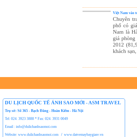
Việt Nam vào t
Chuyên tr
phố có giá
Nam là Hà
giá phòng
2012 (81,
khách sạn
DU LỊCH QUỐC TẾ ÁNH SAO MỚI - ASM TRAVEL
Trụ sở: Số 365 - Bạch Đằng - Hoàn Kiếm - Hà Nội
Tel: 024. 3923 3888 * Fax: 024. 3931 0049
Email : info@dulichanhsaomoi.com
Website: www.dulichanhsaomoi.com
/
www.datvemaybaygiare.vn