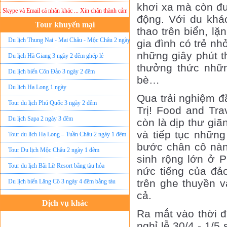
khơi xa mà còn đượ
e và Email cá nhân khác ... Xin chân thành cảm ơn!
Lưu ý:
DU LỊCH ÁNH SAO MỚI
không
động. Với du khá
Tour khuyến mại
thao trên biển, l
Du lịch Thung Nai - Mai Châu - Mộc Châu 2 ngày
gia đình có trẻ nh
những giây phút 
ghép lẻ
Du lịch Hà Giang 3 ngày 2 đêm ghép lẻ
thưởng thức nhữn
Du lịch biển Côn Đảo 3 ngày 2 đêm
bè…
Du lịch Hạ Long 1 ngày
Qua trải nghiệm đ
Tour du lịch Phú Quốc 3 ngày 2 đêm
Trị! Food and Tra
Du lịch Sapa 2 ngày 3 đêm
còn là dịp thư giã
và tiếp tục nhữn
Tour du lịch Hạ Long – Tuần Châu 2 ngày 1 đêm
bước chân cô nàn
Tour Du lịch Mộc Châu 2 ngày 1 đêm
sinh rộng lớn ở 
Tour du lịch Bãi Lữ Resort bằng tàu hỏa
nức tiếng của đảo
trên ghe thuyền 
Du lịch biển Lăng Cô 3 ngày 4 đêm bằng tàu
Đặt vé máy bay giá rẻ
cả.
Dịch vụ khác
Tour du lịch lễ hội
Ra mắt vào thời đ
Tour du Lịch Hà Giang
nghỉ lễ 30/4 - 1/5 