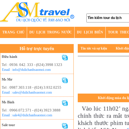
TRANG CHỦ
DU LỊCH TRONG NƯỚC
DU LỊCH BIỂN
TOUR THE
Hỗ trợ trực tuyến
Tin tức và sự kiện
Khởi độn
Điều hành
Tel : 0936. 042. 333 - (024) 3998 1323
Email : info@dulichanhsaomoi.com
Ms Mơ
Tel : 0987.303.118 - (024) 3.932.0255
Email : sales@dulichanhsaomoi.com
Khởi động mùa du lịc
Ms Bình
Vào lúc 11h02’ ng
Tel : 0966.072.571 - (024) 3923 3888
chính thức ra mắt t
Email : sale4@dulichanhsaomoi.com
khách thước phim tu
Sale tour