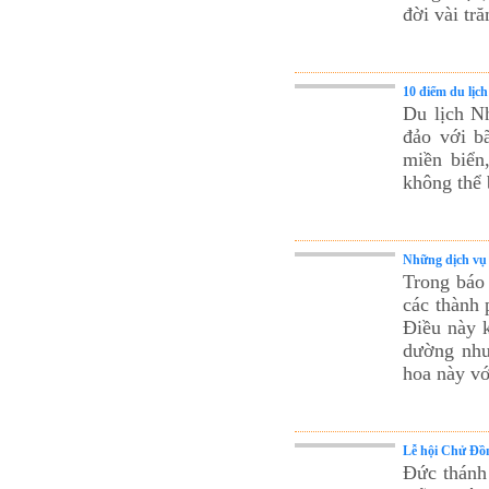
đời vài tr
10 điểm du lịc
Du lịch Nh
đảo với b
miền biển
không thể 
Những dịch vụ 
Trong báo 
các thành 
Điều này k
dường như
hoa này vớ
Lễ hội Chử Đồn
Đức thánh 