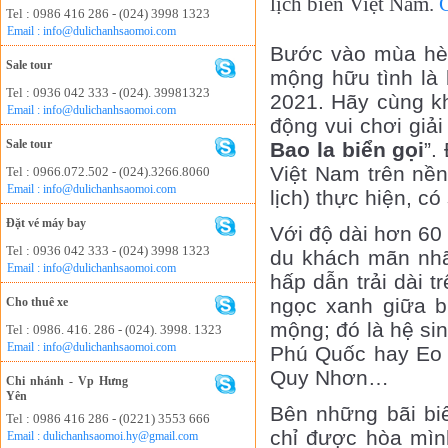
lịch biển Việt Nam.
Tel : 0986 416 286 - (024) 3998 1323
Email : info@dulichanhsaomoi.com
Bước vào mùa hè 
Sale tour
mộng hữu tình là
Tel : 0936 042 333 - (024). 39981323
2021. Hãy cùng k
Email : info@dulichanhsaomoi.com
động vui chơi giải 
Sale tour
Bao la biển gọi
”.
Việt Nam trên nền
Tel : 0966.072.502 - (024).3266.8060
Email : info@dulichanhsaomoi.com
lịch) thực hiện, 
Đặt vé máy bay
Với độ dài hơn 60 
Tel : 0936 042 333 - (024) 3998 1323
du khách mãn nhãn
Email : info@dulichanhsaomoi.com
hấp dẫn trải dài 
ngọc xanh giữa b
Cho thuê xe
mộng; đó là hệ si
Tel : 0986. 416. 286 - (024). 3998. 1323
Email : info@dulichanhsaomoi.com
Phú Quốc hay Eo 
Quy Nhơn…
Chi nhánh - Vp Hưng
Yên
Bên những bãi bi
Tel : 0986 416 286 - (0221) 3553 666
chỉ được hòa mìn
Email : dulichanhsaomoi.hy@gmail.com