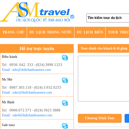
TRANG CHỦ
DU LỊCH TRONG NƯỚC
DU LỊCH BIỂN
TOUR THE
Hỗ trợ trực tuyến
Tour dành cho khách lẻ đi ghép
Điều hành
Tel : 0936. 042. 333 - (024) 3998 1323
Email : info@dulichanhsaomoi.com
Ms Mơ
Tel : 0987.303.118 - (024) 3.932.0255
Email : sales@dulichanhsaomoi.com
Ms Bình
Tel : 0966.072.571 - (024) 3923 3888
Email : sale4@dulichanhsaomoi.com
Chương Trình Tour
Sale tour