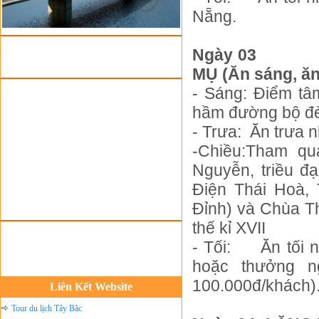
Nẵng.
Tour du Lịch Hà Giang
Tour du lịch Sapa
Ngày 03
Tour du lịch Cát Bà
MỤ (Ăn sáng, ăn 
Cho thuê xe du lịch Hà Nội
- Sáng:
Điểm tâ
Cho thuê nhà sàn tại Mai Châu
hầm đường bộ đè
Cho thuê nhà sàn tại Thung Nai
- Trưa:
Ăn trưa n
Nhà sàn tại Đảo Dừa Thung Nai
-Chiều:Tham qu
Nguyễn, triều đ
Cho Thuê xe du lịch Hà Nội giá rẻ
Điện Thái Hoà,
Tour du lịch Phú Quốc
Đỉnh) và Chùa T
Tour du lịch Côn Đảo
thế kỉ XVII
Tour du lịch Hạ Long
- Tối:
Ăn tối 
ASM Travel - Du lịch Ánh Sao Mới
hoặc thưởng n
Du lịch quốc tế Ánh Sao Mới
100.000đ/khách).
Liên Kết Website
Tour du lịch Tây Bắc
Du Lịch Hưng Yên