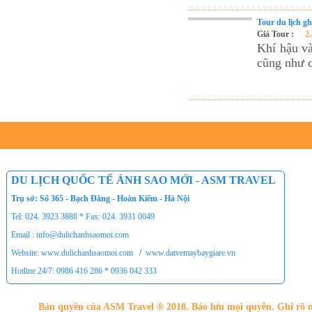
Tour du lịch g
Giá Tour :
2
Khí hậu và
cũng như c
DU LỊCH QUỐC TẾ ÁNH SAO MỚI - ASM TRAVEL
Trụ sở: Số 365 - Bạch Đằng - Hoàn Kiếm - Hà Nội
Tel: 024. 3923 3888 * Fax: 024. 3931 0049
Email : info@dulichanhsaomoi.com
Website: www.dulichanhsaomoi.com
/
www.datvemaybaygiare.vn
Hotline 24/7: 0986 416 286 * 0936 042 333
Bản quyền của ASM Travel ® 2018. Bảo lưu mọi quyền. Ghi rõ n