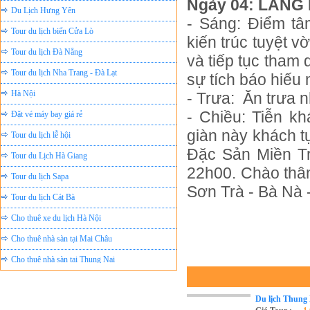
Ngày 04: LĂNG K
Tour du lịch biển Cửa Lò
- Sáng:
Điểm tâ
kiến trúc tuyệt v
Tour du lịch Đà Nẵng
và tiếp tục tham
Tour du lịch Nha Trang - Đà Lạt
sự tích báo hiếu
Hà Nội
- Trưa:
Ăn trưa 
Đặt vé máy bay giá rẻ
- Chiều:
Tiễn kh
Tour du lịch lễ hội
giàn này khách t
Tour du Lịch Hà Giang
Đặc Sản Miền Tr
Tour du lịch Sapa
22h00. Chào thân
Tour du lịch Cát Bà
Sơn Trà - Bà Nà 
Cho thuê xe du lịch Hà Nội
Cho thuê nhà sàn tại Mai Châu
Cho thuê nhà sàn tại Thung Nai
Nhà sàn tại Đảo Dừa Thung Nai
Cho Thuê xe du lịch Hà Nội giá rẻ
Du lịch Thung 