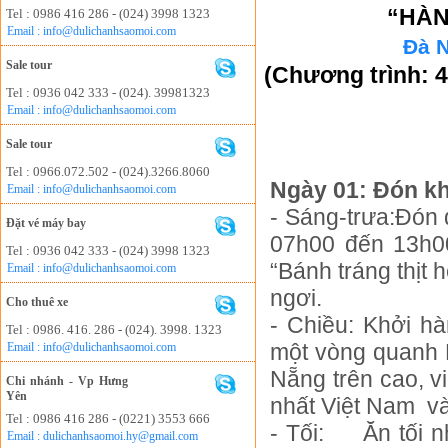
“HÀN
Tel : 0986 416 286 - (024) 3998 1323
Email : info@dulichanhsaomoi.com
Đà N
Sale tour
(
Chương trình: 
Tel : 0936 042 333 - (024). 39981323
Email : info@dulichanhsaomoi.com
Sale tour
Tel : 0966.072.502 - (024).3266.8060
Ngày 01: Đón kh
Email : info@dulichanhsaomoi.com
- Sáng-trưa:Đón 
Đặt vé máy bay
07h00 đến 13h00
Tel : 0936 042 333 - (024) 3998 1323
“Bánh tráng thịt
Email : info@dulichanhsaomoi.com
ngơi.
Cho thuê xe
- Chiều:
Khởi hà
Tel : 0986. 416. 286 - (024). 3998. 1323
một vòng quanh 
Email : info@dulichanhsaomoi.com
Nẵng trên cao, v
Chi nhánh - Vp Hưng
Yên
nhất Việt Nam
v
Tel : 0986 416 286 - (0221) 3553 666
- Tối:
Ăn tối 
Email : dulichanhsaomoi.hy@gmail.com