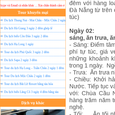
đêm với hàng lo
 và Email cá nhân khác ... Xin chân thành cảm ơn!
Lưu ý:
DU LỊCH ÁNH SAO MỚI
không 
Đà Nẵng từ trên 
Tour khuyến mại
túc)
Du lịch Thung Nai - Mai Châu - Mộc Châu 2 ngày
ghép lẻ
Du lịch Hà Giang 3 ngày 2 đêm ghép lẻ
Ngày 02:
Du lịch biển Côn Đảo 3 ngày 2 đêm
sáng, ăn trưa, ăn
- Sáng:
Điểm tâm
Du lịch Hạ Long 1 ngày
phí tự túc, giá
Tour du lịch Phú Quốc 3 ngày 2 đêm
những khoảnh k
Du lịch Sapa 2 ngày 3 đêm
trong 1 ngày.
Ngồ
Tour du lịch Hạ Long – Tuần Châu 2 ngày 1 đêm
- Trưa:
Ăn trưa 
Tour Du lịch Mộc Châu 2 ngày 1 đêm
- Chiều:
Khởi h
Tour du lịch Bãi Lữ Resort bằng tàu hỏa
Nước. Tiếp tục 
với: Chùa Cầu 
Du lịch biển Lăng Cô 3 ngày 4 đêm bằng tàu
hàng trăm năm t
Dịch vụ khác
nghệ.
Đặt vé máy bay giá rẻ
- Tối:
Ăn tối 
Tour du lịch lễ hội