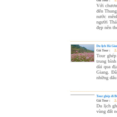
Tour du lịch Phú Quốc
Giá Tour :
1
Với chươn
Tour du lịch Côn Đảo
đến Thung
Tour du lịch Hạ Long
nước mên
người Thá
ASM Travel - Du lịch Ánh Sao Mới
đẹp nên th
Du lịch Hà Gia
Giá Tour :
2
Tour ghép
trung bình
dài qua đ
Giang. Đâ
những dấu ấ
Tour ghép đi 
Giá Tour :
2
Du lịch g
vùng đất n