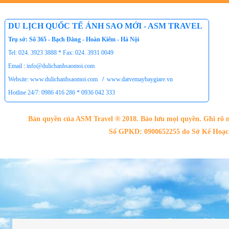
DU LỊCH QUỐC TẾ ÁNH SAO MỚI - ASM TRAVEL
Trụ sở: Số 365 - Bạch Đằng - Hoàn Kiếm - Hà Nội
Tel: 024. 3923 3888 * Fax: 024. 3931 0049
Email : info@dulichanhsaomoi.com
Website: www.dulichanhsaomoi.com
/
www.datvemaybaygiare.vn
Hotline 24/7: 0986 416 286 * 0936 042 333
Bản quyền của ASM Travel ® 2018. Bảo lưu mọi quyền. Ghi rõ n
Số GPKD: 0900652255 do Sở Kế Hoạch