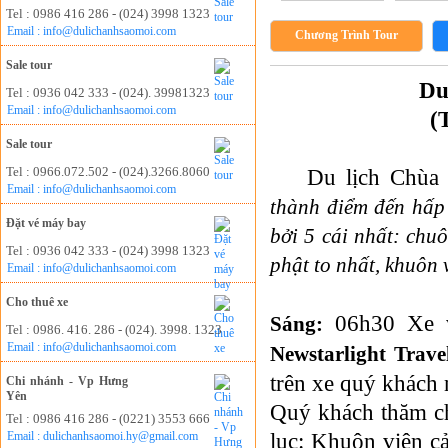
Tel : 0986 416 286 - (024) 3998 1323
Email : info@dulichanhsaomoi.com
Chương Trình Tour
Sale tour
Du
Tel : 0936 042 333 - (024). 39981323
Email : info@dulichanhsaomoi.com
(
Sale tour
Tel : 0966.072.502 - (024).3266.8060
Du lịch Chùa 
Email : info@dulichanhsaomoi.com
thành điểm đến hấp
Đặt vé máy bay
bởi 5 cái nhất: chu
Tel : 0936 042 333 - (024) 3998 1323
phật to nhất, khuôn 
Email : info@dulichanhsaomoi.com
Cho thuê xe
06h30 Xe 
Sáng:
Tel : 0986. 416. 286 - (024). 3998. 1323
Email : info@dulichanhsaomoi.com
Newstarlight Trave
trên xe quý khách 
Chi nhánh - Vp Hưng
Yên
Quý khách thăm ch
Tel : 0986 416 286 - (0221) 3553 666
lục: Khuôn viên c
Email : dulichanhsaomoi.hy@gmail.com