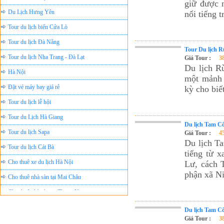
giữ được n
Du Lịch Hưng Yên
nổi tiếng 
Tour du lịch biển Cửa Lò
Tour du lịch Đà Nẵng
Tour Du lịch 
Tour du lịch Nha Trang - Đà Lạt
Giá Tour :
3
Hà Nội
Du lịch R
một mảnh đ
Đặt vé máy bay giá rẻ
kỳ cho biế
Tour du lịch lễ hội
Tour du Lịch Hà Giang
Du lịch Tam Cố
Tour du lịch Sapa
Giá Tour :
4
Tour du lịch Cát Bà
Du lịch Ta
tiếng từ 
Cho thuê xe du lịch Hà Nội
Lư, cách 
Cho thuê nhà sàn tại Mai Châu
phận xã N
Cho thuê nhà sàn tại Thung Nai
Nhà sàn tại Đảo Dừa Thung Nai
Du lịch Tam Cố
Cho Thuê xe du lịch Hà Nội giá rẻ
Giá Tour :
3