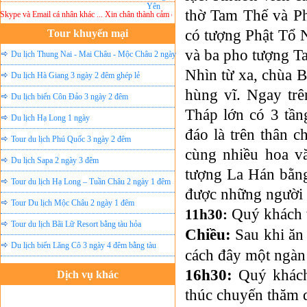
thờ Tam Thế và Ph
pe và Email cá nhân khác ... Xin chân thành cảm ơn!
Lưu ý:
DU LỊCH ÁNH SAO MỚI
khô
có tượng Phật Tổ 
Tour khuyến mại
và ba pho tượng Ta
Du lịch Thung Nai - Mai Châu - Mộc Châu 2 ngày
Nhìn từ xa, chùa B
ghép lẻ
Du lịch Hà Giang 3 ngày 2 đêm ghép lẻ
hùng vĩ. Ngay trê
Du lịch biển Côn Đảo 3 ngày 2 đêm
Tháp lớn có 3 tần
Du lịch Hạ Long 1 ngày
đáo là trên thân 
Tour du lịch Phú Quốc 3 ngày 2 đêm
cùng nhiều hoa vă
Du lịch Sapa 2 ngày 3 đêm
tượng La Hán bằng
Tour du lịch Hạ Long – Tuần Châu 2 ngày 1 đêm
được những người t
Tour Du lịch Mộc Châu 2 ngày 1 đêm
Quý khách v
11h30:
Tour du lịch Bãi Lữ Resort bằng tàu hỏa
Chiều:
Sau khi ăn
Du lịch biển Lăng Cô 3 ngày 4 đêm bằng tàu
cách đây một ngàn 
16h30:
Quý khách 
Dịch vụ khác
thúc chuyến thăm
Đặt vé máy bay giá rẻ