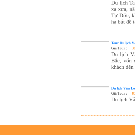
Du lịch Ta
Tour du lịch Phú Quốc
xa xưa, nằ
Tour du lịch Côn Đảo
Tự Đức, kh
hạ bút đề 
Tour du lịch Hạ Long
ASM Travel - Du lịch Ánh Sao Mới
Tour Du lịch V
Giá Tour :
3
Du lịch V
Bắc, vốn 
khách đến
Du lịch Vân L
Giá Tour :
8
Du lịch V