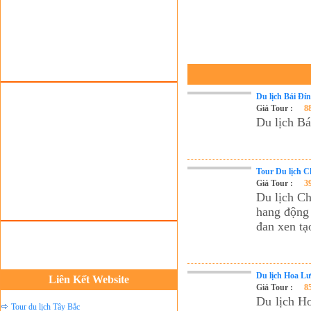
Tour du lịch lễ hội
Tour du Lịch Hà Giang
Tour du lịch Sapa
Tour du lịch Cát Bà
Cho thuê xe du lịch Hà Nội
Du lịch Bái Đí
Giá Tour :
8
Cho thuê nhà sàn tại Mai Châu
Du lịch Bá
Cho thuê nhà sàn tại Thung Nai
Nhà sàn tại Đảo Dừa Thung Nai
Tour Du lịch C
Cho Thuê xe du lịch Hà Nội giá rẻ
Giá Tour :
3
Tour du lịch Phú Quốc
Du lịch Ch
hang động 
Tour du lịch Côn Đảo
đan xen t
Tour du lịch Hạ Long
ASM Travel - Du lịch Ánh Sao Mới
Du lịch Hoa L
Du lịch quốc tế Ánh Sao Mới
Liên Kết Website
Giá Tour :
8
Tour du lịch Tây Bắc
Du lịch H