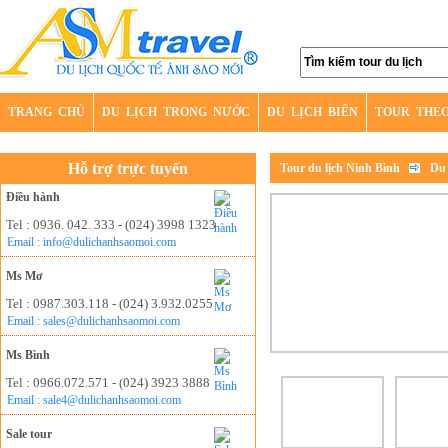
TRANG CHỦ
DU LỊCH TRONG NƯỚC
DU LỊCH BIỂN
TOUR THE
Hỗ trợ trực tuyến
Tour du lịch Ninh Bình
Du 
Điều hành
Tel : 0936. 042. 333 - (024) 3998 1323
Email : info@dulichanhsaomoi.com
Ms Mơ
Tel : 0987.303.118 - (024) 3.932.0255
Email : sales@dulichanhsaomoi.com
Ms Bình
Tel : 0966.072.571 - (024) 3923 3888
Email : sale4@dulichanhsaomoi.com
Sale tour