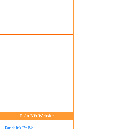
Tour du lịch lễ hội
Tour du Lịch Hà Giang
Tour du lịch Sapa
Tour du lịch Cát Bà
Cho thuê xe du lịch Hà Nội
Cho thuê nhà sàn tại Mai Châu
Cho thuê nhà sàn tại Thung Nai
Nhà sàn tại Đảo Dừa Thung Nai
Cho Thuê xe du lịch Hà Nội giá rẻ
Tour du lịch Phú Quốc
Tour du lịch Côn Đảo
Tour du lịch Hạ Long
ASM Travel - Du lịch Ánh Sao Mới
Liên Kết Website
Du lịch quốc tế Ánh Sao Mới
Tour du lịch Tây Bắc