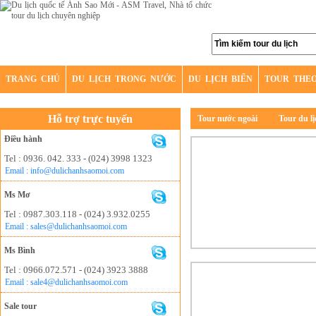
TRANG CHỦ
DU LỊCH TRONG NƯỚC
DU LỊCH BIỂN
TOUR THE
Hỗ trợ trực tuyến
Tour nước ngoài
Tour du l
Điều hành
Tel : 0936. 042. 333 - (024) 3998 1323
Email : info@dulichanhsaomoi.com
Ms Mơ
Tel : 0987.303.118 - (024) 3.932.0255
Email : sales@dulichanhsaomoi.com
Ms Bình
Tel : 0966.072.571 - (024) 3923 3888
Email : sale4@dulichanhsaomoi.com
Sale tour