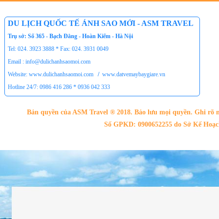
Tour du lịch Phú Quốc
DU LỊCH QUỐC TẾ ÁNH SAO MỚI - ASM TRAVEL
Tour du lịch Côn Đảo
Trụ sở: Số 365 - Bạch Đằng - Hoàn Kiếm - Hà Nội
Tour du lịch Hạ Long
Tel: 024. 3923 3888 * Fax: 024. 3931 0049
ASM Travel - Du lịch Ánh Sao Mới
Email : info@dulichanhsaomoi.com
Website: www.dulichanhsaomoi.com
/
www.datvemaybaygiare.vn
Hotline 24/7: 0986 416 286 * 0936 042 333
Bản quyền của ASM Travel ® 2018. Bảo lưu mọi quyền. Ghi rõ n
Số GPKD: 0900652255 do Sở Kế Hoạch