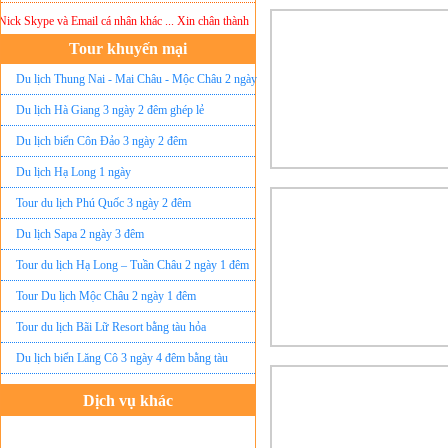
k Skype và Email cá nhân khác ... Xin chân thành cảm ơn!
Lưu ý:
DU LỊCH ÁNH SAO M
Tour khuyến mại
Du lịch Thung Nai - Mai Châu - Mộc Châu 2 ngày
ghép lẻ
Du lịch Hà Giang 3 ngày 2 đêm ghép lẻ
Du lịch biển Côn Đảo 3 ngày 2 đêm
Du lịch Hạ Long 1 ngày
Tour du lịch Phú Quốc 3 ngày 2 đêm
Du lịch Sapa 2 ngày 3 đêm
Tour du lịch Hạ Long – Tuần Châu 2 ngày 1 đêm
Tour Du lịch Mộc Châu 2 ngày 1 đêm
Tour du lịch Bãi Lữ Resort bằng tàu hỏa
Du lịch biển Lăng Cô 3 ngày 4 đêm bằng tàu
Dịch vụ khác
Đặt vé máy bay giá rẻ