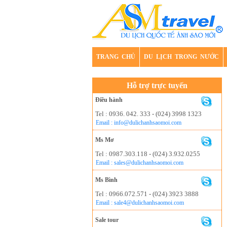
TRANG CHỦ
DU LỊCH TRONG NƯỚC
Hỗ trợ trực tuyến
Điều hành
Tel : 0936. 042. 333 - (024) 3998 1323
Email : info@dulichanhsaomoi.com
Ms Mơ
Tel : 0987.303.118 - (024) 3.932.0255
Email : sales@dulichanhsaomoi.com
Ms Bình
Tel : 0966.072.571 - (024) 3923 3888
Email : sale4@dulichanhsaomoi.com
Sale tour