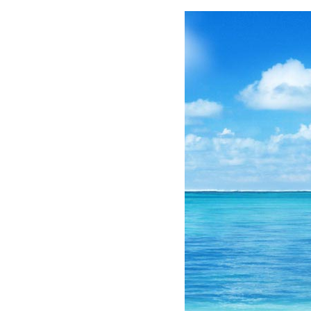
 Điện Thoại, Nick Yahoo , Nick Skype và Email cá nhân khác ... Xin chân thành cảm ơn!