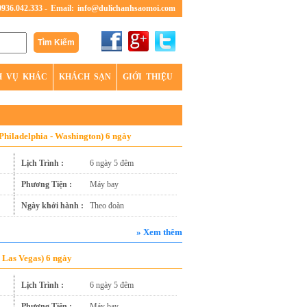
0936.042.333 -
Email:
info@dulichanhsaomoi.com
H VỤ KHÁC
KHÁCH SẠN
GIỚI THIỆU
Philadelphia - Washington) 6 ngày
Lịch Trình :
6 ngày 5 đêm
Phương Tiện :
Máy bay
Ngày khởi hành :
Theo đoàn
» Xem thêm
 Las Vegas) 6 ngày
Lịch Trình :
6 ngày 5 đêm
Phương Tiện :
Máy bay