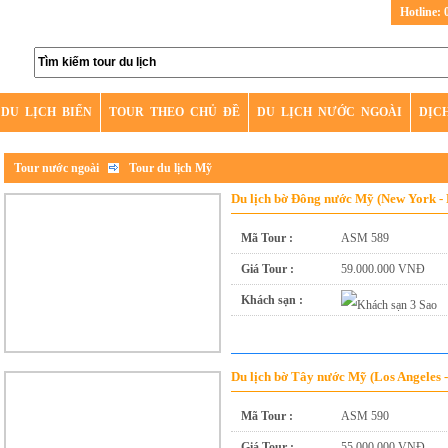
Hotline: 
DU LỊCH BIỂN
TOUR THEO CHỦ ĐỀ
DU LỊCH NƯỚC NGOÀI
DỊC
Tour nước ngoài
Tour du lịch Mỹ
Du lịch bờ Đông nước Mỹ (New York - 
Mã Tour :
ASM 589
Giá Tour :
59.000.000 VNĐ
Khách sạn :
Du lịch bờ Tây nước Mỹ (Los Angeles -
Mã Tour :
ASM 590
Giá Tour :
55.000.000 VNĐ