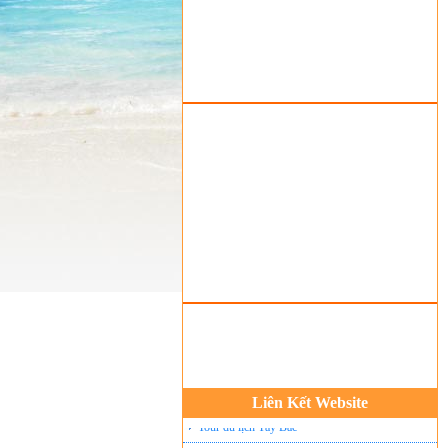
Tour du Lịch Hà Giang
Tour du lịch Sapa
Tour du lịch Cát Bà
Cho thuê xe du lịch Hà Nội
Cho thuê nhà sàn tại Mai Châu
Cho thuê nhà sàn tại Thung Nai
Nhà sàn tại Đảo Dừa Thung Nai
Cho Thuê xe du lịch Hà Nội giá rẻ
Tour du lịch Phú Quốc
Tour du lịch Côn Đảo
Tour du lịch Hạ Long
ASM Travel - Du lịch Ánh Sao Mới
Du lịch quốc tế Ánh Sao Mới
Liên Kết Website
Tour du lịch Tây Bắc
Du Lịch Hưng Yên