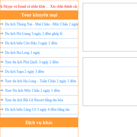
Skype và Email cá nhân khác ... Xin chân thành cảm ơn!
Lưu ý:
DU LỊCH ÁNH SAO MỚI
k
Tour khuyến mại
Du lịch Thung Nai - Mai Châu - Mộc Châu 2 ngày
ghép lẻ
Du lịch Hà Giang 3 ngày 2 đêm ghép lẻ
Du lịch biển Côn Đảo 3 ngày 2 đêm
Du lịch Hạ Long 1 ngày
Tour du lịch Phú Quốc 3 ngày 2 đêm
Du lịch Sapa 2 ngày 3 đêm
Tour du lịch Hạ Long – Tuần Châu 2 ngày 1 đêm
Tour Du lịch Mộc Châu 2 ngày 1 đêm
Tour du lịch Bãi Lữ Resort bằng tàu hỏa
Du lịch biển Lăng Cô 3 ngày 4 đêm bằng tàu
Dịch vụ khác
Đặt vé máy bay giá rẻ
Tour du lịch lễ hội