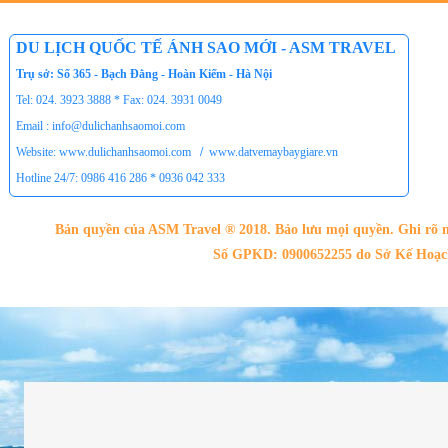
Tour du lịch Phú Quốc
Tour du lịch Côn Đảo
DU LỊCH QUỐC TẾ ÁNH SAO MỚI - ASM TRAVEL
Tour du lịch Hạ Long
Trụ sở: Số 365 - Bạch Đằng - Hoàn Kiếm - Hà Nội
ASM Travel - Du lịch Ánh Sao Mới
Tel: 024. 3923 3888 * Fax: 024. 3931 0049
Email : info@dulichanhsaomoi.com
Website: www.dulichanhsaomoi.com
/
www.datvemaybaygiare.vn
Hotline 24/7: 0986 416 286 * 0936 042 333
Bản quyền của ASM Travel ® 2018. Bảo lưu mọi quyền. Ghi rõ n
Số GPKD: 0900652255 do Sở Kế Hoạch