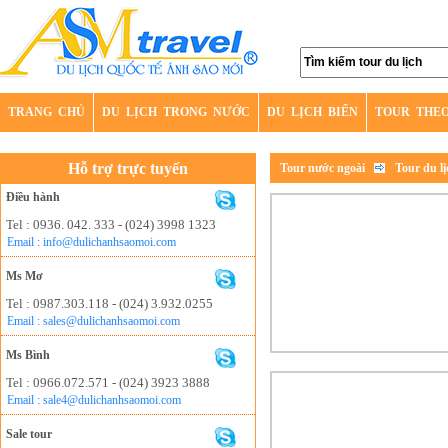
TRANG CHỦ
DU LỊCH TRONG NƯỚC
DU LỊCH BIỂN
TOUR THE
Hỗ trợ trực tuyến
Tour nước ngoài
Tour du l
Điều hành
Tel : 0936. 042. 333 - (024) 3998 1323
Email : info@dulichanhsaomoi.com
Ms Mơ
Tel : 0987.303.118 - (024) 3.932.0255
Email : sales@dulichanhsaomoi.com
Ms Bình
Tel : 0966.072.571 - (024) 3923 3888
Email : sale4@dulichanhsaomoi.com
Sale tour