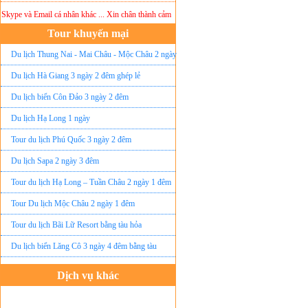
ype và Email cá nhân khác ... Xin chân thành cảm ơn!
Lưu ý:
DU LỊCH ÁNH SAO MỚI
kh
Tour khuyến mại
Du lịch Thung Nai - Mai Châu - Mộc Châu 2 ngày
ghép lẻ
Du lịch Hà Giang 3 ngày 2 đêm ghép lẻ
Du lịch biển Côn Đảo 3 ngày 2 đêm
Du lịch Hạ Long 1 ngày
Tour du lịch Phú Quốc 3 ngày 2 đêm
Du lịch Sapa 2 ngày 3 đêm
Tour du lịch Hạ Long – Tuần Châu 2 ngày 1 đêm
Tour Du lịch Mộc Châu 2 ngày 1 đêm
Tour du lịch Bãi Lữ Resort bằng tàu hỏa
Du lịch biển Lăng Cô 3 ngày 4 đêm bằng tàu
Dịch vụ khác
Đặt vé máy bay giá rẻ
Tour du lịch lễ hội