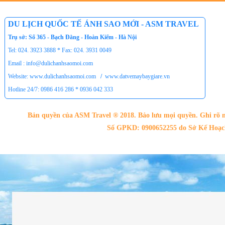
Tour du lịch Phú Quốc
Tour du lịch Côn Đảo
DU LỊCH QUỐC TẾ ÁNH SAO MỚI - ASM TRAVEL
Tour du lịch Hạ Long
Trụ sở: Số 365 - Bạch Đằng - Hoàn Kiếm - Hà Nội
ASM Travel - Du lịch Ánh Sao Mới
Tel: 024. 3923 3888 * Fax: 024. 3931 0049
Email : info@dulichanhsaomoi.com
Website: www.dulichanhsaomoi.com
/
www.datvemaybaygiare.vn
Hotline 24/7: 0986 416 286 * 0936 042 333
Bản quyền của ASM Travel ® 2018. Bảo lưu mọi quyền. Ghi rõ n
Số GPKD: 0900652255 do Sở Kế Hoạch