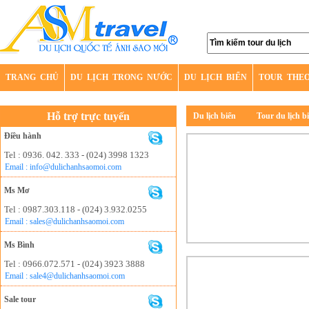
TRANG CHỦ
DU LỊCH TRONG NƯỚC
DU LỊCH BIỂN
TOUR THE
Hỗ trợ trực tuyến
Du lịch biển
Tour du lịch 
Điều hành
Tel : 0936. 042. 333 - (024) 3998 1323
Email : info@dulichanhsaomoi.com
Ms Mơ
Tel : 0987.303.118 - (024) 3.932.0255
Email : sales@dulichanhsaomoi.com
Ms Bình
Tel : 0966.072.571 - (024) 3923 3888
Email : sale4@dulichanhsaomoi.com
Sale tour