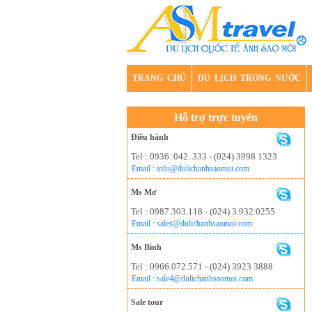
TRANG CHỦ
DU LỊCH TRONG NƯỚC
Hỗ trợ trực tuyến
Điều hành
Tel : 0936. 042. 333 - (024) 3998 1323
Email : info@dulichanhsaomoi.com
Ms Mơ
Tel : 0987.303.118 - (024) 3.932.0255
Email : sales@dulichanhsaomoi.com
Ms Bình
Tel : 0966.072.571 - (024) 3923 3888
Email : sale4@dulichanhsaomoi.com
Sale tour