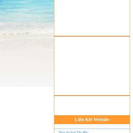
Tour du lịch lễ hội
Tour du Lịch Hà Giang
Tour du lịch Sapa
Tour du lịch Cát Bà
Cho thuê xe du lịch Hà Nội
Cho thuê nhà sàn tại Mai Châu
Cho thuê nhà sàn tại Thung Nai
Nhà sàn tại Đảo Dừa Thung Nai
Cho Thuê xe du lịch Hà Nội giá rẻ
Tour du lịch Phú Quốc
Tour du lịch Côn Đảo
Tour du lịch Hạ Long
ASM Travel - Du lịch Ánh Sao Mới
Liên Kết Website
Du lịch quốc tế Ánh Sao Mới
Tour du lịch Tây Bắc