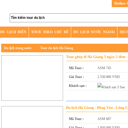
Hotline: 
DU LỊCH BIỂN
TOUR THEO CHỦ ĐỀ
DU LỊCH NƯỚC NGOÀI
DỊC
Du lịch trong nước
Tour du lịch Hà Giang
Tour ghép đi Hà Giang 3 ngày 2 đêm
Mã Tour :
ASM 745
Giá Tour :
2.550.000 VNĐ
Khách sạn :
Du lịch Hà Giang - Đồng Văn - Lũng C
Mã Tour :
ASM 687
Giá Tour :
1.950.000 VNĐ