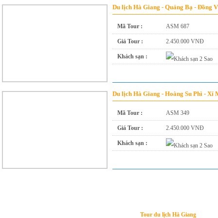
Du lịch Hà Giang - Quảng Bạ - Đồng 
!
Lưu ý:
DU LỊCH ÁNH SAO MỚI
không chịu trách nhiệm khi Quý khách giao dịch với cá
Mã Tour :
ASM 687
Giá Tour :
2.450.000 VNĐ
Khách sạn :
Du lịch Hà Giang - Hoàng Su Phì - Xí
Mã Tour :
ASM 349
Giá Tour :
2.450.000 VNĐ
Khách sạn :
Tour du lịch Hà Giang