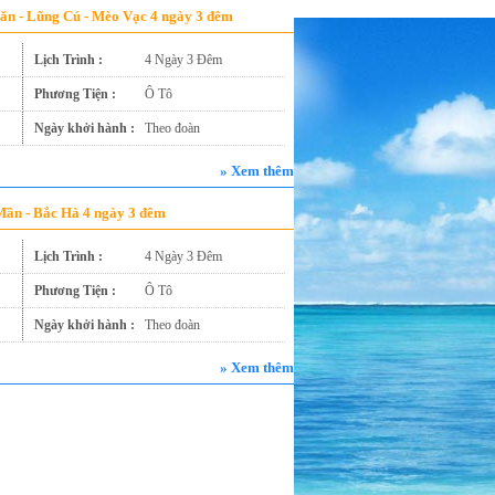
Văn - Lũng Cú - Mèo Vạc 4 ngày 3 đêm
c số Điện Thoại, Nick Yahoo , Nick Skype và Email cá nhân khác ... Xin chân thành cảm ơn!
Lịch Trình :
4 Ngày 3 Đêm
Phương Tiện :
Ô Tô
Ngày khởi hành :
Theo đoàn
» Xem thêm
 Mần - Bắc Hà 4 ngày 3 đêm
Lịch Trình :
4 Ngày 3 Đêm
Phương Tiện :
Ô Tô
Ngày khởi hành :
Theo đoàn
» Xem thêm