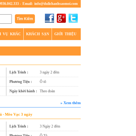
0936.042.333 -
Email:
info@dulichanhsaomoi.com
H VỤ KHÁC
KHÁCH SẠN
GIỚI THIỆU
Lịch Trình :
3 ngày 2 đêm
Phương Tiện :
Ô tô
Ngày khởi hành :
Theo đoàn
» Xem thêm
ú - Mèo Vạc 3 ngày
Lịch Trình :
3 Ngày 2 đêm
Phương Tiện :
Ô Tô