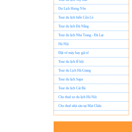
Du Lịch Hưng Yên
Tour du lịch biển Cửa Lò
Tour du lịch Đà Nẵng
Tour du lịch Nha Trang - Đà Lạt
Hà Nội
Đặt vé máy bay giá rẻ
Tour du lịch lễ hội
Tour du Lịch Hà Giang
Tour du lịch Sapa
Tour du lịch Cát Bà
Cho thuê xe du lịch Hà Nội
Cho thuê nhà sàn tại Mai Châu
Cho thuê nhà sàn tại Thung Nai
Nhà sàn tại Đảo Dừa Thung Nai
Cho Thuê xe du lịch Hà Nội giá rẻ