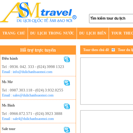
TRANG CHỦ
DU LỊCH TRONG NƯỚC
DU LỊCH BIỂN
TOUR THE
Hỗ trợ trực tuyến
Tour theo chủ đề
Tour du lị
Điều hành
Tel : 0936. 042. 333 - (024) 3998 1323
Email : info@dulichanhsaomoi.com
Ms Mơ
Tel : 0987.303.118 - (024) 3.932.0255
Email : sales@dulichanhsaomoi.com
Ms Bình
Tel : 0966.072.571 - (024) 3923 3888
Email : sale4@dulichanhsaomoi.com
Sale tour