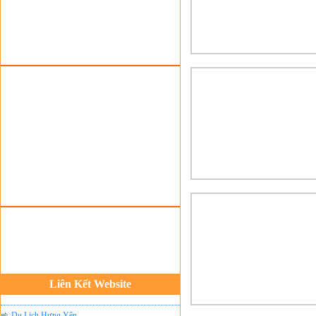
Tour du Lịch Hà Giang
Tour du lịch Sapa
Tour du lịch Cát Bà
Cho thuê xe du lịch Hà Nội
Cho thuê nhà sàn tại Mai Châu
Cho thuê nhà sàn tại Thung Nai
Nhà sàn tại Đảo Dừa Thung Nai
Cho Thuê xe du lịch Hà Nội giá rẻ
Tour du lịch Phú Quốc
Tour du lịch Côn Đảo
Tour du lịch Hạ Long
ASM Travel - Du lịch Ánh Sao Mới
Du lịch quốc tế Ánh Sao Mới
Liên Kết Website
Tour du lịch Tây Bắc
Du Lịch Hưng Yên