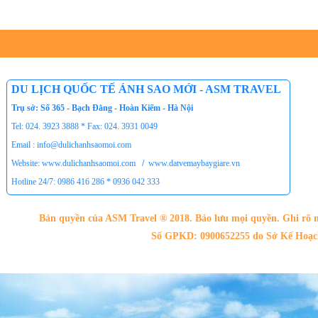
Tour du lịch Côn Đảo
Tour du lịch Hạ Long
ASM Travel - Du lịch Ánh Sao Mới
DU LỊCH QUỐC TẾ ÁNH SAO MỚI - ASM TRAVEL
Trụ sở: Số 365 - Bạch Đằng - Hoàn Kiếm - Hà Nội
Tel: 024. 3923 3888 * Fax: 024. 3931 0049
Email : info@dulichanhsaomoi.com
Website: www.dulichanhsaomoi.com
/
www.datvemaybaygiare.vn
Hotline 24/7: 0986 416 286 * 0936 042 333
Bản quyền của ASM Travel ® 2018. Bảo lưu mọi quyền. Ghi rõ n
Số GPKD: 0900652255 do Sở Kế Hoạch