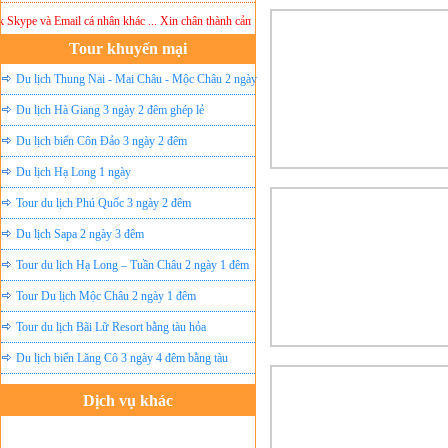
kype và Email cá nhân khác ... Xin chân thành cảm ơn!
Lưu ý:
DU LỊCH ÁNH SAO MỚI
kh
Tour khuyến mại
Du lịch Thung Nai - Mai Châu - Mộc Châu 2 ngày
ghép lẻ
Du lịch Hà Giang 3 ngày 2 đêm ghép lẻ
Du lịch biển Côn Đảo 3 ngày 2 đêm
Du lịch Hạ Long 1 ngày
Tour du lịch Phú Quốc 3 ngày 2 đêm
Du lịch Sapa 2 ngày 3 đêm
Tour du lịch Hạ Long – Tuần Châu 2 ngày 1 đêm
Tour Du lịch Mộc Châu 2 ngày 1 đêm
Tour du lịch Bãi Lữ Resort bằng tàu hỏa
Du lịch biển Lăng Cô 3 ngày 4 đêm bằng tàu
Dịch vụ khác
Đặt vé máy bay giá rẻ
Tour du lịch lễ hội