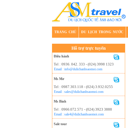
TRANG CHỦ
DU LỊCH TRONG NƯỚC
Hỗ trợ trực tuyến
Điều hành
Tel : 0936. 042. 333 - (024) 3998 1323
Email : info@dulichanhsaomoi.com
Ms Mơ
Tel : 0987.303.118 - (024) 3.932.0255
Email : sales@dulichanhsaomoi.com
Ms Bình
Tel : 0966.072.571 - (024) 3923 3888
Email : sale4@dulichanhsaomoi.com
Sale tour