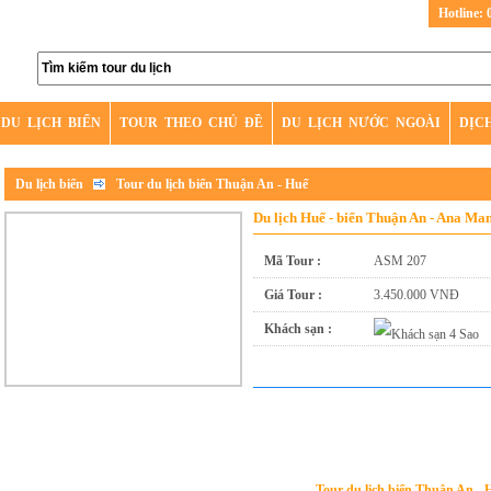
Hotline: 
DU LỊCH BIỂN
TOUR THEO CHỦ ĐỀ
DU LỊCH NƯỚC NGOÀI
DỊC
Du lịch biển
Tour du lịch biển Thuận An - Huế
Du lịch Huế - biển Thuận An - Ana Ma
Mã Tour :
ASM 207
Giá Tour :
3.450.000 VNĐ
Khách sạn :
Tour du lịch biển Thuận An - 