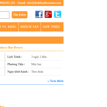
0936.042.333 -
Email:
info@dulichanhsaomoi.com
H VỤ KHÁC
KHÁCH SẠN
GIỚI THIỆU
ndara Hue Resort
Lịch Trình :
3 ngày 2 đêm
Phương Tiện :
Máy bay
Ngày khởi hành :
Theo đoàn
» Xem thêm
Huế