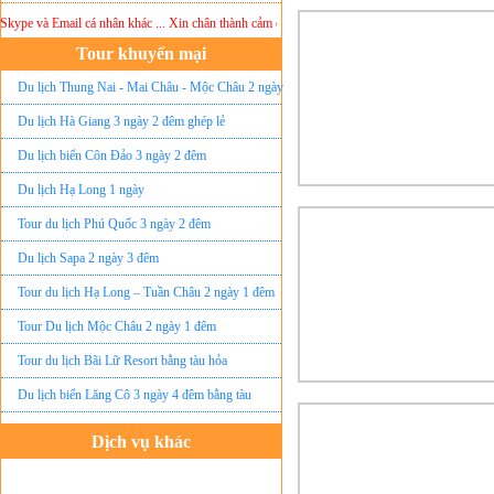
ype và Email cá nhân khác ... Xin chân thành cảm ơn!
Lưu ý:
DU LỊCH ÁNH SAO MỚI
khô
Tour khuyến mại
Du lịch Thung Nai - Mai Châu - Mộc Châu 2 ngày
ghép lẻ
Du lịch Hà Giang 3 ngày 2 đêm ghép lẻ
Du lịch biển Côn Đảo 3 ngày 2 đêm
Du lịch Hạ Long 1 ngày
Tour du lịch Phú Quốc 3 ngày 2 đêm
Du lịch Sapa 2 ngày 3 đêm
Tour du lịch Hạ Long – Tuần Châu 2 ngày 1 đêm
Tour Du lịch Mộc Châu 2 ngày 1 đêm
Tour du lịch Bãi Lữ Resort bằng tàu hỏa
Du lịch biển Lăng Cô 3 ngày 4 đêm bằng tàu
Dịch vụ khác
Đặt vé máy bay giá rẻ
Tour du lịch lễ hội