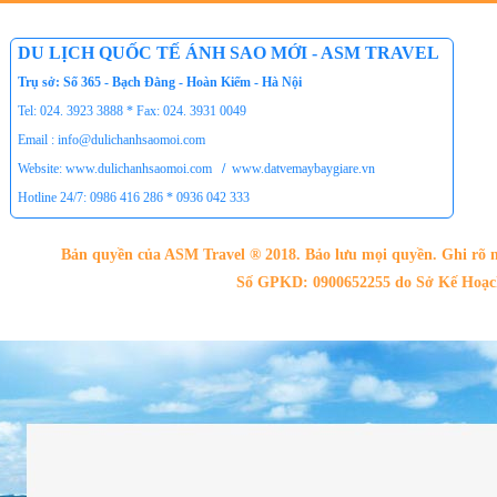
Tour du lịch Phú Quốc
Tour du lịch Côn Đảo
DU LỊCH QUỐC TẾ ÁNH SAO MỚI - ASM TRAVEL
Tour du lịch Hạ Long
Trụ sở: Số 365 - Bạch Đằng - Hoàn Kiếm - Hà Nội
ASM Travel - Du lịch Ánh Sao Mới
Tel: 024. 3923 3888 * Fax: 024. 3931 0049
Email : info@dulichanhsaomoi.com
Website: www.dulichanhsaomoi.com
/
www.datvemaybaygiare.vn
Hotline 24/7: 0986 416 286 * 0936 042 333
Bản quyền của ASM Travel ® 2018. Bảo lưu mọi quyền. Ghi rõ n
Số GPKD: 0900652255 do Sở Kế Hoạch