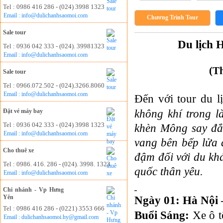
Tel : 0986 416 286 - (024) 3998 1323
Email : info@dulichanhsaomoi.com
Chương Trình Tour
Sale tour
Du lịch 
Tel : 0936 042 333 - (024). 39981323
Email : info@dulichanhsaomoi.com
(T
Sale tour
Tel : 0966.072.502 - (024).3266.8060
Email : info@dulichanhsaomoi.com
Đến với tour du l
không khí trong l
Đặt vé máy bay
Tel : 0936 042 333 - (024) 3998 1323
khèn Mông say đắ
Email : info@dulichanhsaomoi.com
vang bên bếp lửa
Cho thuê xe
đậm đối với du kh
Tel : 0986. 416. 286 - (024). 3998. 1323
quốc thân yêu.
Email : info@dulichanhsaomoi.com
Chi nhánh - Vp Hưng
Yên
Ngày 01: Hà Nội
Tel : 0986 416 286 - (0221) 3553 666
Buổi Sáng:
Xe ô 
Email : dulichanhsaomoi.hy@gmail.com