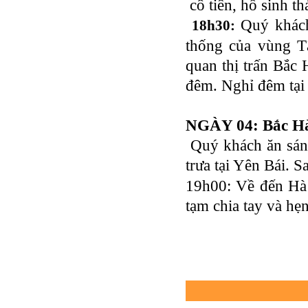
cô tiên, hồ sinh t
Tour du lịch Phú Quốc
Quý khách 
18h30:
Tour du lịch Côn Đảo
thống của vùng T
Tour du lịch Hạ Long
quan thị trấn Bắc
ASM Travel - Du lịch Ánh Sao Mới
đêm. Nghỉ đêm tại
NGÀY 04: Bắc Hà 
Quý khách ăn sáng
trưa tại Yên Bái. S
19h00: Về đến Hà 
tạm chia tay và hẹn