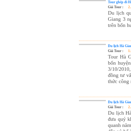
Tour ghép đi H
Giá Tour :
2
Du lịch q
Giang 3 n
trên bốn 
Du lịch Hà Gia
Giá Tour :
1
Tour Hà G
bốn huyện
3/10/2010
đồng tư v
thức công 
Du lịch Hà Gia
Giá Tour :
2
Du lịch H
đưa quý k
quanh năm 