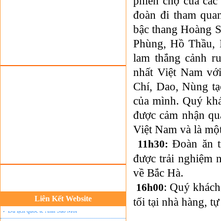
phiên chợ của các
Tour du lịch lễ hội
đoàn đi tham qua
Tour du Lịch Hà Giang
bậc thang Hoàng S
Tour du lịch Sapa
Phùng, Hồ Thầu, 
lam thắng cảnh ru
Tour du lịch Cát Bà
nhất Việt Nam với
Cho thuê xe du lịch Hà Nội
Chí, Dao, Nùng tạ
Cho thuê nhà sàn tại Mai Châu
của mình. Quý khá
Cho thuê nhà sàn tại Thung Nai
được cảm nhận qua
Nhà sàn tại Đảo Dừa Thung Nai
Việt Nam và là mộ
Cho Thuê xe du lịch Hà Nội giá rẻ
Đoàn ăn t
11h30:
Tour du lịch Phú Quốc
được trải nghiệm
Tour du lịch Côn Đảo
về Bắc Hà.
Tour du lịch Hạ Long
: Quý khách
16h00
ASM Travel - Du lịch Ánh Sao Mới
Liên Kết Website
tối tại nhà hàng, 
Du lịch quốc tế Ánh Sao Mới
Tour du lịch Tây Bắc