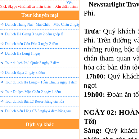
– Newstarlight Trav
 Skype và Email cá nhân khác ... Xin chân thành cảm ơn!
Lưu ý:
DU LỊCH ÁNH SAO MỚ
Phì.
Tour khuyến mại
Du lịch Thung Nai - Mai Châu - Mộc Châu 2 ngày
Trưa
: Quý khách ă
ghép lẻ
Du lịch Hà Giang 3 ngày 2 đêm ghép lẻ
Phì. Trên đường v
Du lịch biển Côn Đảo 3 ngày 2 đêm
những ruộng bậc 
Du lịch Hạ Long 1 ngày
chân tham quan và
Tour du lịch Phú Quốc 3 ngày 2 đêm
hóa các bản dân t
Du lịch Sapa 2 ngày 3 đêm
Quý khách 
17h00:
Tour du lịch Hạ Long – Tuần Châu 2 ngày 1 đêm
ngơi
Tour Du lịch Mộc Châu 2 ngày 1 đêm
19h00:
Đoàn ăn tố
Tour du lịch Bãi Lữ Resort bằng tàu hỏa
NGÀY 02: HOÀNG
Du lịch biển Lăng Cô 3 ngày 4 đêm bằng tàu
Tối)
Dịch vụ khác
Sáng:
Quý khách 
Đặt vé máy bay giá rẻ