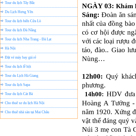
NGÀY 03:
Khám 
Du Lịch Hưng Yên
Sáng:
Đoàn ăn sán
Tour du lịch biển Cửa Lò
nhất của đồng bào
Tour du lịch Đà Nẵng
có cơ hội được n
Tour du lịch Nha Trang - Đà Lạt
với các loại rượu 
Hà Nội
táo, đào.. Giao l
Đặt vé máy bay giá rẻ
Nùng…
Tour du lịch lễ hội
Tour du Lịch Hà Giang
12h00:
Quý khách 
Tour du lịch Sapa
phương.
Tour du lịch Cát Bà
HDV đưa đ
14h00:
Cho thuê xe du lịch Hà Nội
Hoàng A Tưởng - 
Cho thuê nhà sàn tại Mai Châu
năm 1920. Xứng đán
Cho thuê nhà sàn tại Thung Nai
vật thể đáng quý v
Nhà sàn tại Đảo Dừa Thung Nai
Núi 3 mẹ con Tà Ch
Cho Thuê xe du lịch Hà Nội giá rẻ