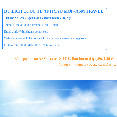
DU LỊCH QUỐC TẾ ÁNH SAO MỚI - ASM TRAVEL
Trụ sở: Số 365 - Bạch Đằng - Hoàn Kiếm - Hà Nội
Tel: 024. 3923 3888 * Fax: 024. 3931 0049
Email : info@dulichanhsaomoi.com
Website: www.dulichanhsaomoi.com
/
www.datvemaybaygiare.vn
Hotline 24/7: 0986 416 286 * 0936 042 333
Bản quyền của ASM Travel ® 2018. Bảo lưu mọi quyền. Ghi rõ n
Số GPKD: 0900652255 do Sở Kế Hoạch