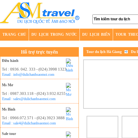
TRANG CHỦ
DU LỊCH TRONG NƯỚC
DU LỊCH BIỂN
TOUR THE
Hỗ trợ trực tuyến
Tour du lịch Hà Giang
Du l
Điều hành
Tel : 0936. 042. 333 - (024) 3998 1323
Email : info@dulichanhsaomoi.com
Ms Mơ
Tel : 0987.303.118 - (024) 3.932.0255
Email : sales@dulichanhsaomoi.com
Ms Bình
Tel : 0966.072.571 - (024) 3923 3888
Email : sale4@dulichanhsaomoi.com
Sale tour