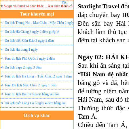
đón
Starlight Travel
ype và Email cá nhân khác ... Xin chân thành cảm ơn!
Lưu ý:
DU LỊCH ÁNH SAO MỚI
kh
đáp chuyến bay
Tour khuyến mại
HU
Đến sân bay Hải 
Du lịch Thung Nai - Mai Châu - Mộc Châu 2 ngày
khách làm thủ tục
ghép lẻ
Du lịch Hà Giang 3 ngày 2 đêm ghép lẻ
đêm tại khách san
Du lịch biển Côn Đảo 3 ngày 2 đêm
Du lịch Hạ Long 1 ngày
Ngày 02: HẢI KHẨ
Tour du lịch Phú Quốc 3 ngày 2 đêm
Sau khi ăn sáng tạ
Du lịch Sapa 2 ngày 3 đêm
“Hải Nam đệ nhất
Tour du lịch Hạ Long – Tuần Châu 2 ngày 1 đêm
bằng gỗ và đá, bên
Tour Du lịch Mộc Châu 2 ngày 1 đêm
để tưởng niệm năm
Tour du lịch Bãi Lữ Resort bằng tàu hỏa
Hải Nam, sau đó 
Du lịch biển Lăng Cô 3 ngày 4 đêm bằng tàu
Thưởng thức đặc s
Tam Á.
Dịch vụ khác
Đặt vé máy bay giá rẻ
Chiều đến Tam Á, 