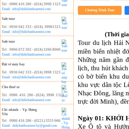
Tel : 0986 416 286 - (024) 3998 1323
Email : info@dulichanhsaomoi.com
Chương Trình Tour
Sale tour
Tel : 0936 042 333 - (024). 39981323
Email : info@dulichanhsaomoi.com
(Thời gi
Tour du lịch Hải
Sale tour
Tel : 0966.072.502 - (024).3266.8060
miền biển nhiệt đ
Email : info@dulichanhsaomoi.com
Những năm gần đâ
Đặt vé máy bay
lịch, thu hút khác
Tel : 0936 042 333 - (024) 3998 1323
có bờ biển khu du
Email : info@dulichanhsaomoi.com
khu vực dân tộc L
Cho thuê xe
Nhạc Đông, lăng m
Tel : 0986. 416. 286 - (024). 3998. 1323
trực đời Minh), đ
Email : info@dulichanhsaomoi.com
Chi nhánh - Vp Hưng
Yên
Ngày 01: KHỞI 
Tel : 0986 416 286 - (0221) 3553 666
Xe Ô tô và Hướn
Email : dulichanhsaomoi.hy@gmail.com