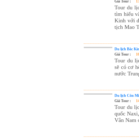
Giá Tour :
1
Tour du lịch Phú Quốc
Tour du l
Tour du lịch Côn Đảo
tìm hiểu v
Kinh với 
Tour du lịch Hạ Long
tịch Mao 
ASM Travel - Du lịch Ánh Sao Mới
Du lịch Bắc Ki
Giá Tour :
1
Tour du l
sẽ có cơ h
nước Trun
Du lịch Côn Mi
Giá Tour :
1
Tour du l
quốc Naxi
Vân Nam ở