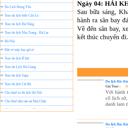
Ngày 04: HẢI KHẨ
Du Lịch Hưng Yên
Sau bữa sáng, Kh
Tour du lịch biển Cửa Lò
hành ra sân bay 
Tour du lịch Đà Nẵng
Về đến sân bay, x
Tour du lịch Nha Trang - Đà Lạt
kết thúc chuyến đi.
Hà Nội
Đặt vé máy bay giá rẻ
Tour du lịch lễ hội
Tour du Lịch Hà Giang
Tour du lịch Sapa
Tour du lịch Cát Bà
Du lịch Bắc Ki
Giá Tour :
1
Cho thuê xe du lịch Hà Nội
Với hành t
Cho thuê nhà sàn tại Mai Châu
cổ lịch sử
danh lam t
Cho thuê nhà sàn tại Thung Nai
Nhà sàn tại Đảo Dừa Thung Nai
Cho Thuê xe du lịch Hà Nội giá rẻ
Du lịch Bắc Ki