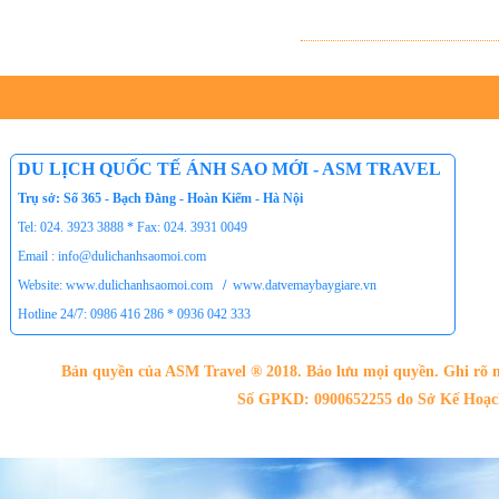
DU LỊCH QUỐC TẾ ÁNH SAO MỚI - ASM TRAVEL
Trụ sở: Số 365 - Bạch Đằng - Hoàn Kiếm - Hà Nội
Tel: 024. 3923 3888 * Fax: 024. 3931 0049
Email : info@dulichanhsaomoi.com
Website: www.dulichanhsaomoi.com
/
www.datvemaybaygiare.vn
Hotline 24/7: 0986 416 286 * 0936 042 333
Bản quyền của ASM Travel ® 2018. Bảo lưu mọi quyền. Ghi rõ n
Số GPKD: 0900652255 do Sở Kế Hoạch