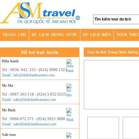
TRANG CHỦ
DU LỊCH TRONG NƯỚC
DU LỊCH BIỂN
TOUR THE
Hỗ trợ trực tuyến
Tour du lịch Trung Quốc đường
Điều hành
Tel : 0936. 042. 333 - (024) 3998 1323
Email : info@dulichanhsaomoi.com
Ms Mơ
Tel : 0987.303.118 - (024) 3.932.0255
Email : sales@dulichanhsaomoi.com
Ms Bình
Tel : 0966.072.571 - (024) 3923 3888
Email : sale4@dulichanhsaomoi.com
Sale tour