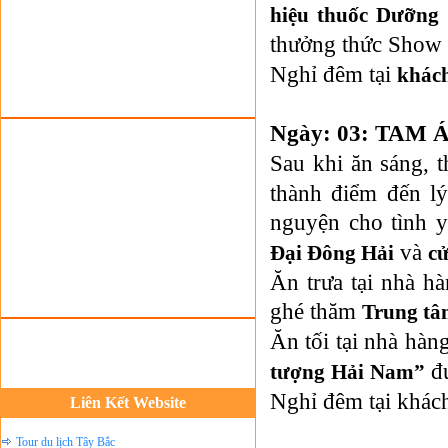
Tour du lịch lễ hội
hiệu thuốc Dưỡng
Tour du Lịch Hà Giang
thưởng thức Show 
Tour du lịch Sapa
Nghỉ đêm tại
khác
Tour du lịch Cát Bà
Cho thuê xe du lịch Hà Nội
Ngày: 03: TAM Á 
Cho thuê nhà sàn tại Mai Châu
Sau khi ăn sáng,
Cho thuê nhà sàn tại Thung Nai
thành điểm đến lý
Nhà sàn tại Đảo Dừa Thung Nai
nguyện cho tình 
Cho Thuê xe du lịch Hà Nội giá rẻ
và
Đại Đông Hải
c
Tour du lịch Phú Quốc
Ăn trưa tại nhà h
ghé thăm
Tour du lịch Côn Đảo
Trung tâ
Ăn tối tại nhà hà
Tour du lịch Hạ Long
đ
ASM Travel - Du lịch Ánh Sao Mới
tượng Hải Nam”
Nghỉ đêm tại khác
Du lịch quốc tế Ánh Sao Mới
Liên Kết Website
Tour du lịch Tây Bắc