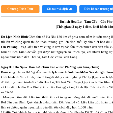
Chương Trình Tour
Giá tour và dịch vụ
Điều khoản trương tr
Du lịch Hoa Lư - Tam Cốc – Cúc Ph
(Thời gian: 2 ngày 1 đêm, khởi hành bằn
Du Lịch Ninh Bình
Cách thủ đô Hà Nội 120 km về phía nam, nằm lọt sâu trong 
trở lên vô cùng quen thuộc, thân thương, gợi lên tính hiếu kỳ cho biết bao du 
– VQG đầu tiên và cũng là đơn vị bảo tồn thiên nhiên đầu tiên của Vi
Cúc Phương
Khu du lịch
vẫn giữ được nét nguyên sơ, thiên tạo, với nhiều hang độn
Tam Cốc
ngoài nước như: đền Thái Vi, Tam Cốc, chùa Bích Động...
Ngày 01: Hà Nội – Hoa Lư - Tam Cốc – Cúc Phương (ăn trưa, chiều)
Buổi sáng:
Xe và Hướng dẫn của
Du lịch quốc tế Ánh Sao Mới – Newstarlight Trave
khởi hành đi Ninh Bình, trên đường đi dừng chân nghỉ tại Phủ lý (Quý khách tự 
đó tiếp tục hành trình đi cố đô Hoa Lư
Tới Núi Yên Ngựa, Quý khách đến Khu Di
,
và khu di tích đền Vua Đinh (Đinh Tiên Hoàng) và mộ Đinh Bộ Lĩnh trên đỉnh Yên
sử Cố đô.
Thăm quan tìm hiểu kiến trúc thời Đinh và trang sử thống nhất đất nước của Đinh
Rời đền vua Đinh, Quý khách viếng thăm Đền Vua Lê với kiểu kiến trúc hoàn to
lịch sử chống quân ngoại xâm của dân tộc cách đây hơn 1.000 năm.
12h00:
Quý khách ăn trưa tại nhà hàng thưởng thức đặc sản Dê Núi đá, Cơm Ch