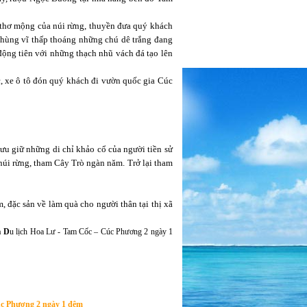
 Điện Thoại, Nick Yahoo , Nick Skype và Email cá nhân khác ... Xin chân thành cảm ơn!
thơ mộng của núi rừng, thuyền đưa quý khách
 hùng vĩ thấp thoáng những chú dê trắng đang
động tiên với những thạch nhũ vách đá tạo lên
, xe ô tô đón quý khách đi vườn quốc gia Cúc
u giữ những di chỉ khảo cổ của người tiền sử
úi rừng, tham Cây Trò ngàn năm. Trở lại tham
 đặc sản về làm quà cho người thân tại thị xã
h
D
u lịch Hoa Lư - Tam Cốc – Cúc Phương 2 ngày 1
úc Phương 2 ngày 1 đêm