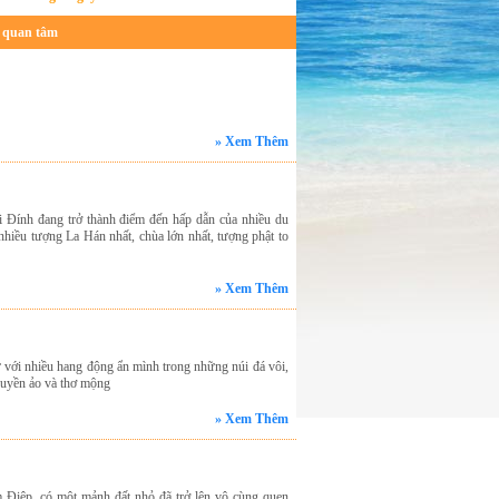
ể quan tâm
» Xem Thêm
 Đính đang trở thành điểm đến hấp dẫn của nhiều du
 nhiều tượng La Hán nhất, chùa lớn nhất, tượng phật to
» Xem Thêm
ử với nhiều hang động ẩn mình trong những núi đá vôi,
huyền ảo và thơ mộng
» Xem Thêm
 Điệp, có một mảnh đất nhỏ đã trở lên vô cùng quen