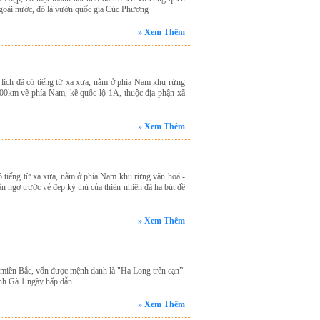
 ngoài nước, đó là vườn quốc gia Cúc Phương
» Xem Thêm
lịch đã có tiếng từ xa xưa, nằm ở phía Nam khu rừng
00km về phía Nam, kề quốc lộ 1A, thuộc địa phận xã
» Xem Thêm
ó tiếng từ xa xưa, nằm ở phía Nam khu rừng văn hoá -
 ngơ trước vẻ đẹp kỳ thú của thiên nhiên đã hạ bút đề
» Xem Thêm
 miền Bắc, vốn được mệnh danh là "Hạ Long trên cạn”.
nh Gà 1 ngày hấp dẫn.
» Xem Thêm