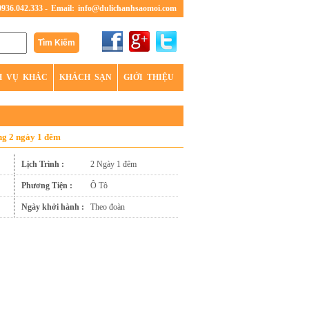
0936.042.333 -
Email:
info@dulichanhsaomoi.com
H VỤ KHÁC
KHÁCH SẠN
GIỚI THIỆU
ng 2 ngày 1 đêm
Lịch Trình :
2 Ngày 1 đêm
Phương Tiện :
Ô Tô
Ngày khởi hành :
Theo đoàn