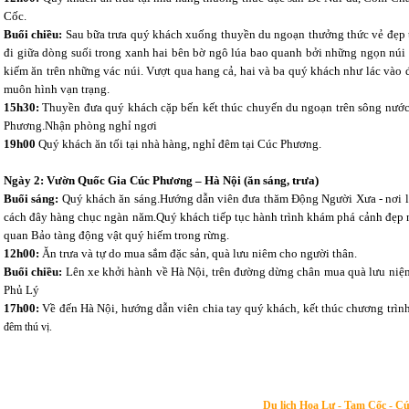
Cốc.
ưu ý:
DU LỊCH ÁNH SAO MỚI
không chịu trách nhiệm khi Quý khách giao dịch với các số
Buổi chiều:
Sau bữa trưa quý khách xuống thuyền du ngoạn thưởng thức vẻ đẹp 
đi giữa dòng suối trong xanh hai bên bờ ngô lúa bao quanh bởi những ngọn núi
kiếm ăn trên những vác núi. Vượt qua hang cả, hai và ba quý khách như lác vào 
muôn hình vạn trạng.
15h30:
Thuyền đưa quý khách cặp bến kết thúc chuyến du ngoạn trên sông nước
Phương.Nhận phòng nghỉ ngơi
19h00
Quý khách ăn tối tại nhà hàng, nghỉ đêm tại Cúc Phương.
Ngày 2: Vườn Quốc Gia Cúc Phương – Hà Nội (ăn sáng, trưa)
Buổi sáng:
Quý khách ăn sáng.Hướng dẫn viên đưa thăm Động Người Xưa - nơi lư
cách đây hàng chục ngàn năm.Quý khách tiếp tục hành trình khám phá cảnh đẹp n
quan Bảo tàng động vật quý hiếm trong rừng.
12h00:
Ăn trưa và tự do mua sắm đặc sản, quà lưu niêm cho người thân.
Buổi chiều:
Lên xe khởi hành về Hà Nội, trên đường dừng chân mua quà lưu niệm,
Phủ Lý
17h00:
Về đến Hà Nội, hướng dẫn viên chia tay quý khách, kết thúc chương trìn
đêm thú vị.
Du lịch Hoa Lư - Tam Cốc - C