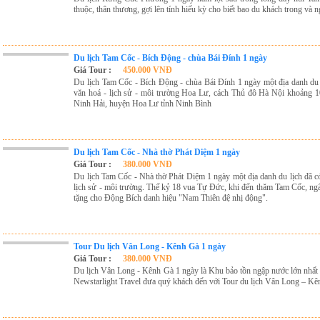
thuộc, thân thương, gợi lên tính hiếu kỳ cho biết bao du khách trong và
Du lịch Tam Cốc - Bích Động - chùa Bái Đính 1 ngày
Giá Tour :
450.000 VNĐ
Du lịch Tam Cốc - Bích Động - chùa Bái Đính 1 ngày một địa danh du 
văn hoá - lịch sử - môi trường Hoa Lư, cách Thủ đô Hà Nội khoảng 1
Ninh Hải, huyện Hoa Lư tỉnh Ninh Bình
Du lịch Tam Cốc - Nhà thờ Phát Diệm 1 ngày
Giá Tour :
380.000 VNĐ
Du lịch Tam Cốc - Nhà thờ Phát Diệm 1 ngày một địa danh du lịch đã c
lịch sử - môi trường. Thế kỷ 18 vua Tự Đức, khi đến thăm Tam Cốc, ngẩn
tặng cho Động Bích danh hiệu "Nam Thiên đệ nhị động".
Tour Du lịch Vân Long - Kênh Gà 1 ngày
Giá Tour :
380.000 VNĐ
Du lịch Vân Long - Kênh Gà 1 ngày là Khu bảo tồn ngập nước lớn nhất
Newstarlight Travel đưa quý khách đến với Tour du lịch Vân Long – Kê