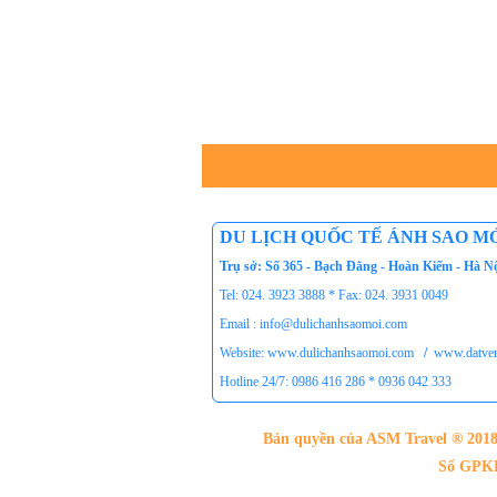
Tour du lịch Phú Quốc
Tour du lịch Côn Đảo
Tour du lịch Hạ Long
ASM Travel - Du lịch Ánh Sao Mới
DU LỊCH QUỐC TẾ ÁNH SAO MỚ
Trụ sở: Số 365 - Bạch Đằng - Hoàn Kiếm - Hà N
Tel: 024. 3923 3888 * Fax: 024. 3931 0049
Email : info@dulichanhsaomoi.com
Website: www.dulichanhsaomoi.com
/
www.datvem
Hotline 24/7: 0986 416 286 * 0936 042 333
Bản quyền của ASM Travel ® 2018.
Số GPKD