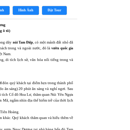
ình
Hình Ảnh
Đặt Tour
ương
g ô tô)
lòng dãy
, có một mảnh đất nhỏ đã
núi Tam Điệp
khách trong và ngoài nước, đó là
vườn quốc gia
ệt Nam.
g, di tích lịch sử, văn hóa nổi tiếng trong và
đón quý khách tại điểm hẹn trong thành phố
l
do ăn sáng) 20 phút ăn sáng và nghỉ ngơi. Sau
 tích Cố đô Hoa Lư, thăm quan Núi Yên Ngựa
 Mã, ngắm nhìn địa thế hiểm trở của thời lịch
 Tiên Hoàng.
àn khác. Quý khách thăm quan và hiểu thêm về
áy, rượu Ngọc Dương tại nhà hàng bến đò Tam