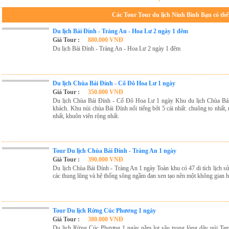
Các Tour Tour du lịch Ninh Bình Bạn có th
Du lịch Bái Đính - Tràng An - Hoa Lư 2 ngày 1 đêm
Giá Tour :
880.000 VNĐ
Du lịch Bái Đính - Tràng An - Hoa Lư 2 ngày 1 đêm
Du lịch Chùa Bái Đính - Cố Đô Hoa Lư 1 ngày
Giá Tour :
350.000 VNĐ
Du lịch Chùa Bái Đính - Cố Đô Hoa Lư 1 ngày Khu du lịch Chùa Bái
khách. Khu núi chùa Bái Đính nổi tiếng bởi 5 cái nhất: chuông to nhất,
nhất, khuôn viên rộng nhất.
Tour Du lịch Chùa Bái Đính - Tràng An 1 ngày
Giá Tour :
390.000 VNĐ
Du lịch Chùa Bái Đính - Tràng An 1 ngày Toàn khu có 47 di tích lịch s
các thung lũng và hệ thống sông ngầm đan xen tạo nên một không gian 
Tour Du lịch Rừng Cúc Phương 1 ngày
Giá Tour :
380.000 VNĐ
Du lịch Rừng Cúc Phương 1 ngày nằm lọt sâu trong lòng dãy núi Tam