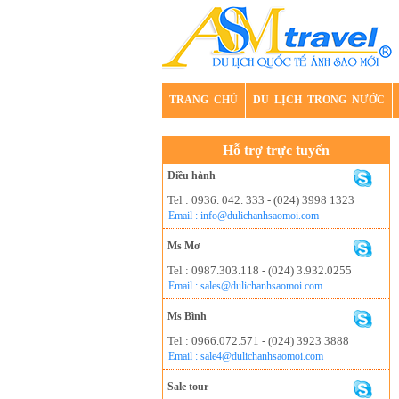
TRANG CHỦ
DU LỊCH TRONG NƯỚC
Hỗ trợ trực tuyến
Điều hành
Tel : 0936. 042. 333 - (024) 3998 1323
Email : info@dulichanhsaomoi.com
Ms Mơ
Tel : 0987.303.118 - (024) 3.932.0255
Email : sales@dulichanhsaomoi.com
Ms Bình
Tel : 0966.072.571 - (024) 3923 3888
Email : sale4@dulichanhsaomoi.com
Sale tour