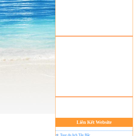
Tour du lịch lễ hội
Tour du Lịch Hà Giang
Tour du lịch Sapa
Tour du lịch Cát Bà
Cho thuê xe du lịch Hà Nội
Cho thuê nhà sàn tại Mai Châu
Cho thuê nhà sàn tại Thung Nai
Nhà sàn tại Đảo Dừa Thung Nai
Cho Thuê xe du lịch Hà Nội giá rẻ
Tour du lịch Phú Quốc
Tour du lịch Côn Đảo
Tour du lịch Hạ Long
ASM Travel - Du lịch Ánh Sao Mới
Du lịch quốc tế Ánh Sao Mới
Liên Kết Website
Tour du lịch Tây Bắc