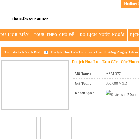
Hotline: 
DU LỊCH BIỂN
TOUR THEO CHỦ ĐỀ
DU LỊCH NƯỚC NGOÀI
DỊC
Tour du lịch Ninh Bình
Du lịch Hoa Lư - Tam Cốc - Cúc Phương 2 ngày 1 đêm
Du lịch Hoa Lư - Tam Cốc - Cúc Phươ
Mã Tour :
ASM 377
Giá Tour :
850.000 VNĐ
Khách sạn :