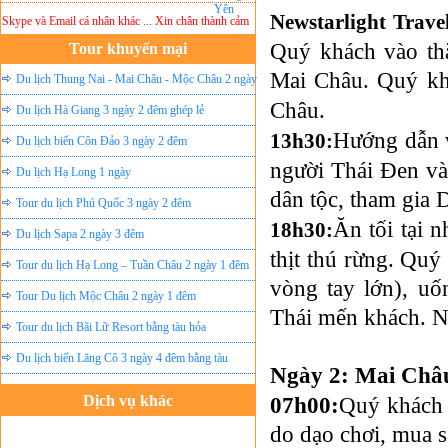
Newstarlight Trave
pe và Email cá nhân khác ... Xin chân thành cảm ơn!
Lưu ý:
DU LỊCH ÁNH SAO MỚI
khô
Quý khách vào th
Tour khuyến mại
Mai Châu. Quý k
Du lịch Thung Nai - Mai Châu - Mộc Châu 2 ngày
Châu.
ghép lẻ
Du lịch Hà Giang 3 ngày 2 đêm ghép lẻ
Hướng dẫn v
13h30:
Du lịch biển Côn Đảo 3 ngày 2 đêm
người Thái Đen và
Du lịch Hạ Long 1 ngày
dân tộc, tham gia 
Tour du lịch Phú Quốc 3 ngày 2 đêm
Ăn tối tại 
18h30:
Du lịch Sapa 2 ngày 3 đêm
thịt thú rừng. Quý
Tour du lịch Hạ Long – Tuần Châu 2 ngày 1 đêm
vòng tay lớn), uố
Tour Du lịch Mộc Châu 2 ngày 1 đêm
Thái mến khách. N
Tour du lịch Bãi Lữ Resort bằng tàu hỏa
Du lịch biển Lăng Cô 3 ngày 4 đêm bằng tàu
Ngày 2: Mai Châu
Dịch vụ khác
07h00:
Quý khách 
do dạo chơi, mua s
Đặt vé máy bay giá rẻ