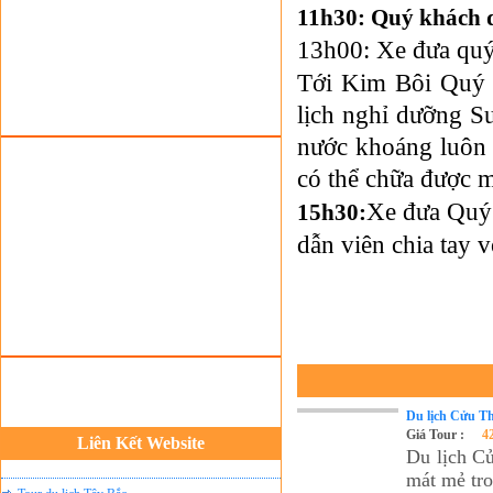
11h30: Quý khách d
Tour du lịch lễ hội
13h00: Xe đưa quý
Tour du Lịch Hà Giang
Tới Kim Bôi Quý 
Tour du lịch Sapa
lịch nghỉ dưỡng S
Tour du lịch Cát Bà
nước khoáng luôn d
Cho thuê xe du lịch Hà Nội
có thể chữa được m
Cho thuê nhà sàn tại Mai Châu
Xe đưa Quý 
15h30:
Cho thuê nhà sàn tại Thung Nai
dẫn viên chia tay 
Nhà sàn tại Đảo Dừa Thung Nai
Cho Thuê xe du lịch Hà Nội giá rẻ
Tour du lịch Phú Quốc
Tour du lịch Côn Đảo
Tour du lịch Hạ Long
ASM Travel - Du lịch Ánh Sao Mới
Du lịch Cửu T
Giá Tour :
4
Liên Kết Website
Du lịch quốc tế Ánh Sao Mới
Du lịch Cử
mát mẻ tro
Tour du lịch Tây Bắc