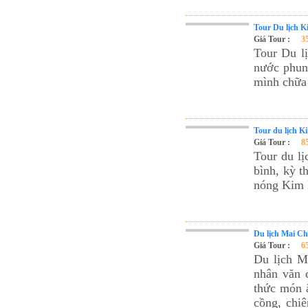
Tour du lịch Phú Quốc
Tour Du lịch K
Tour du lịch Côn Đảo
Giá Tour :
3
Tour Du l
Tour du lịch Hạ Long
nước phun 
ASM Travel - Du lịch Ánh Sao Mới
mình chữa 
Tour du lịch K
Giá Tour :
8
Tour du lị
bình, kỳ t
nóng Kim 
Du lịch Mai Ch
Giá Tour :
6
Du lịch M
nhân văn 
thức món ă
cồng, chi