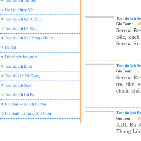
Du Lịch Hưng Yên
Tour du lịch biển Cửa Lò
Tour du lịch S
Giá Tour :
6
Tour du lịch Đà Nẵng
Serena Res
Tour du lịch Nha Trang - Đà Lạt
Bắc, cách
Serena Res
Hà Nội
Đặt vé máy bay giá rẻ
Tour du lịch lễ hội
Tour du lịch S
Giá Tour :
1
Tour du Lịch Hà Giang
Serena Res
Tour du lịch Sapa
tre, tầm 
chuẩn khá
Tour du lịch Cát Bà
Cho thuê xe du lịch Hà Nội
Cho thuê nhà sàn tại Mai Châu
Tour du lịch B
Giá Tour :
9
Cho thuê nhà sàn tại Thung Nai
KDL Ba Kh
Nhà sàn tại Đảo Dừa Thung Nai
Thung Lũn
Cho Thuê xe du lịch Hà Nội giá rẻ