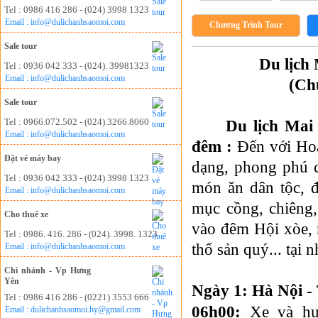
Tel : 0986 416 286 - (024) 3998 1323
Email : info@dulichanhsaomoi.com
Chương Trình Tour
Sale tour
Du lịch
Tel : 0936 042 333 - (024). 39981323
Email : info@dulichanhsaomoi.com
(Ch
Sale tour
Tel : 0966.072.502 - (024).3266.8060
Du lịch Mai
Email : info@dulichanhsaomoi.com
đêm :
Đến với Hoà
Đặt vé máy bay
dạng, phong phú 
Tel : 0936 042 333 - (024) 3998 1323
món ăn dân tộc, đ
Email : info@dulichanhsaomoi.com
mục cồng, chiêng,
Cho thuê xe
vào đêm Hội xòe, 
Tel : 0986. 416. 286 - (024). 3998. 1323
thổ sản quý... tại
Email : info@dulichanhsaomoi.com
Chi nhánh - Vp Hưng
Yên
Ngày 1: Hà Nội -
Tel : 0986 416 286 - (0221) 3553 666
06h00:
Xe và h
Email : dulichanhsaomoi.hy@gmail.com