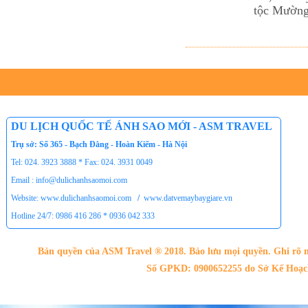
tộc Mường 
DU LỊCH QUỐC TẾ ÁNH SAO MỚI - ASM TRAVEL
Trụ sở: Số 365 - Bạch Đằng - Hoàn Kiếm - Hà Nội
Tel: 024. 3923 3888 * Fax: 024. 3931 0049
Email : info@dulichanhsaomoi.com
Website: www.dulichanhsaomoi.com
/
www.datvemaybaygiare.vn
Hotline 24/7: 0986 416 286 * 0936 042 333
Bản quyền của ASM Travel ® 2018. Bảo lưu mọi quyền. Ghi rõ n
Số GPKD: 0900652255 do Sở Kế Hoạch