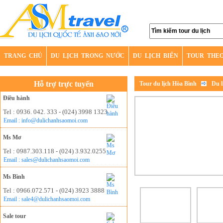
TRANG CHỦ
DU LỊCH TRONG NƯỚC
DU LỊCH BIỂN
TOUR THE
Hỗ trợ trực tuyến
Tour du lịch Hòa Bình
Du l
Điều hành
Tel : 0936. 042. 333 - (024) 3998 1323
Email : info@dulichanhsaomoi.com
Ms Mơ
Tel : 0987.303.118 - (024) 3.932.0255
Email : sales@dulichanhsaomoi.com
Ms Bình
Tel : 0966.072.571 - (024) 3923 3888
Email : sale4@dulichanhsaomoi.com
Sale tour