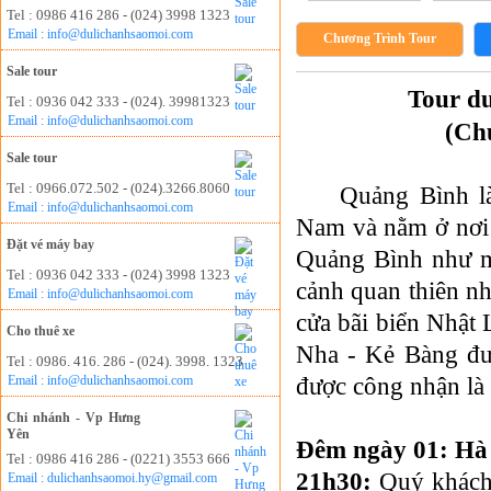
Tel : 0986 416 286 - (024) 3998 1323
Email : info@dulichanhsaomoi.com
Chương Trình Tour
Sale tour
Tour du
Tel : 0936 042 333 - (024). 39981323
Email : info@dulichanhsaomoi.com
(Ch
Sale tour
Tel : 0966.072.502 - (024).3266.8060
Quảng Bình l
Email : info@dulichanhsaomoi.com
Nam và nằm ở nơi 
Đặt vé máy bay
Quảng Bình như mộ
Tel : 0936 042 333 - (024) 3998 1323
cảnh quan thiên nh
Email : info@dulichanhsaomoi.com
cửa bãi biển Nhật
Cho thuê xe
Nha - Kẻ Bàng đượ
Tel : 0986. 416. 286 - (024). 3998. 1323
được công nhận là
Email : info@dulichanhsaomoi.com
Chi nhánh - Vp Hưng
Yên
Đêm ngày 01: Hà 
Tel : 0986 416 286 - (0221) 3553 666
21h30:
Quý khách 
Email : dulichanhsaomoi.hy@gmail.com