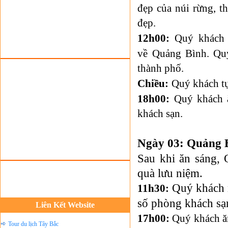
Tour du lịch lễ hội
đẹp của núi rừng, 
Tour du Lịch Hà Giang
đẹp.
Tour du lịch Sapa
12h00:
Quý khách 
Tour du lịch Cát Bà
về
Quảng Bình
. Qu
Cho thuê xe du lịch Hà Nội
thành phố.
Cho thuê nhà sàn tại Mai Châu
Chiều:
Quý khách t
Cho thuê nhà sàn tại Thung Nai
18h00:
Quý khách ă
Nhà sàn tại Đảo Dừa Thung Nai
khách sạn.
Cho Thuê xe du lịch Hà Nội giá rẻ
Tour du lịch Phú Quốc
Ngày 03: Quảng 
Tour du lịch Côn Đảo
Sau khi ăn sáng, 
quà lưu niệm.
Tour du lịch Hạ Long
Quý khách n
ASM Travel - Du lịch Ánh Sao Mới
11h30:
số phòng khách sạ
Du lịch quốc tế Ánh Sao Mới
Liên Kết Website
17h00:
Quý khách ăn
Tour du lịch Tây Bắc