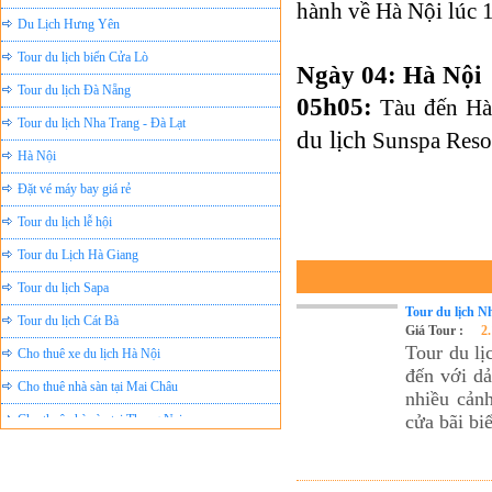
hành về Hà Nội lúc 
Du Lịch Hưng Yên
Tour du lịch biển Cửa Lò
Ngày 04: Hà Nội
Tour du lịch Đà Nẵng
05h05:
Tàu đến
Hà
Tour du lịch Nha Trang - Đà Lạt
du lịch
Sunspa Resor
Hà Nội
Đặt vé máy bay giá rẻ
Tour du lịch lễ hội
Tour du Lịch Hà Giang
Tour du lịch Sapa
Tour du lịch Cát Bà
Tour du lịch N
Giá Tour :
2
Cho thuê xe du lịch Hà Nội
Tour du l
Cho thuê nhà sàn tại Mai Châu
đến với dả
nhiều cảnh
Cho thuê nhà sàn tại Thung Nai
cửa bãi b
Nhà sàn tại Đảo Dừa Thung Nai
Cho Thuê xe du lịch Hà Nội giá rẻ