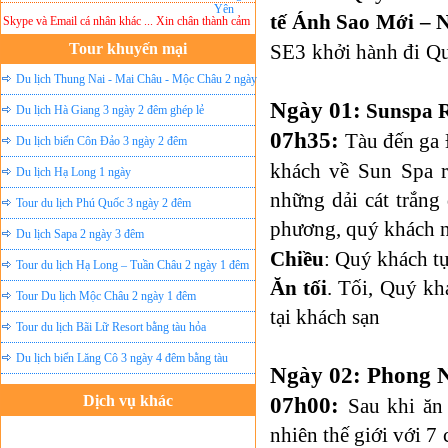
tế Ánh Sao Mới – N
pe và Email cá nhân khác ... Xin chân thành cảm ơn!
Lưu ý:
DU LỊCH ÁNH SAO MỚI
khôn
Tour khuyến mại
SE3
khởi hành đi
Qu
Du lịch Thung Nai - Mai Châu - Mộc Châu 2 ngày
Ngày 01:
Sunspa 
ghép lẻ
Du lịch Hà Giang 3 ngày 2 đêm ghép lẻ
07h35:
Tàu đến ga
Du lịch biển Côn Đảo 3 ngày 2 đêm
khách về
Sun Spa r
Du lịch Hạ Long 1 ngày
những dải cát trắng
Tour du lịch Phú Quốc 3 ngày 2 đêm
phương, quý khách n
Du lịch Sapa 2 ngày 3 đêm
Chiều
: Quý khách t
Tour du lịch Hạ Long – Tuần Châu 2 ngày 1 đêm
Ăn tối
. Tối, Quý kh
Tour Du lịch Mộc Châu 2 ngày 1 đêm
tại khách sạn
Tour du lịch Bãi Lữ Resort bằng tàu hỏa
Du lịch biển Lăng Cô 3 ngày 4 đêm bằng tàu
Ngày 02: Phong 
Dịch vụ khác
07h00:
Sau khi ăn
Đặt vé máy bay giá rẻ
nhiên thế giới với 