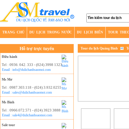
TRANG CHỦ
DU LỊCH TRONG NƯỚC
DU LỊCH BIỂN
TOUR THE
Hỗ trợ trực tuyến
Tour du lịch Quảng Bình
T
Điều hành
Tel : 0936. 042. 333 - (024) 3998 1323
Email : info@dulichanhsaomoi.com
Ms Mơ
Tel : 0987.303.118 - (024) 3.932.0255
Email : sales@dulichanhsaomoi.com
Ms Bình
Tel : 0966.072.571 - (024) 3923 3888
Email : sale4@dulichanhsaomoi.com
Sale tour