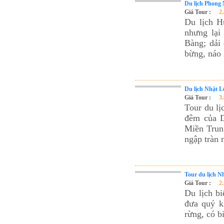
Du lịch Phong 
Tour du lịch Phú Quốc
Giá Tour :
2
Tour du lịch Côn Đảo
Du lịch H
nhưng lại
Tour du lịch Hạ Long
Bàng; dải 
ASM Travel - Du lịch Ánh Sao Mới
bừng, náo 
Du lịch Nhật L
Giá Tour :
3
Tour du l
đêm của D
Miền Trung
ngập tràn 
Tour du lịch 
Giá Tour :
2
Du lịch b
đưa quý k
rừng, có b