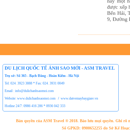
này một hệ
được xếp 
Bến Hải, T
9, Đường 
DU LỊCH QUỐC TẾ ÁNH SAO MỚI - ASM TRAVEL
Trụ sở: Số 365 - Bạch Đằng - Hoàn Kiếm - Hà Nội
Tel: 024. 3923 3888 * Fax: 024. 3931 0049
Email : info@dulichanhsaomoi.com
Website: www.dulichanhsaomoi.com
/
www.datvemaybaygiare.vn
Hotline 24/7: 0986 416 286 * 0936 042 333
Bản quyền của ASM Travel ® 2018. Bảo lưu mọi quyền. Ghi rõ n
Số GPKD: 0900652255 do Sở Kế Hoạch