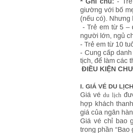
* Ghi chú:
- Trẻ
Tour du lịch Côn Đảo
giường với bố mẹ
Tour du lịch Hạ Long
(nếu có). Nhưng 
ASM Travel - Du lịch Ánh Sao Mới
- Trẻ em từ 5 – 
người lớn, ngủ 
- Trẻ em từ 10 tuổ
- Cung cấp danh 
tịch, để làm các
ĐIỀU KIỆN CH
I. GIÁ VÉ DU LỊC
Giá vé
đượ
du lịch
hợp khách thanh
giá của ngân hàn
Giá vé chỉ bao 
trong phần “Bao g