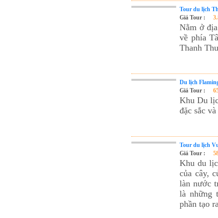
Tour du lịch 
Giá Tour :
3
Nằm ở địa
về phía T
Thanh Thuỷ
Du lịch Flamin
Giá Tour :
6
Khu Du lịc
đặc sắc và
Tour du lịch 
Giá Tour :
5
Khu du lị
của cây, c
làn nước t
là những 
phần tạo r