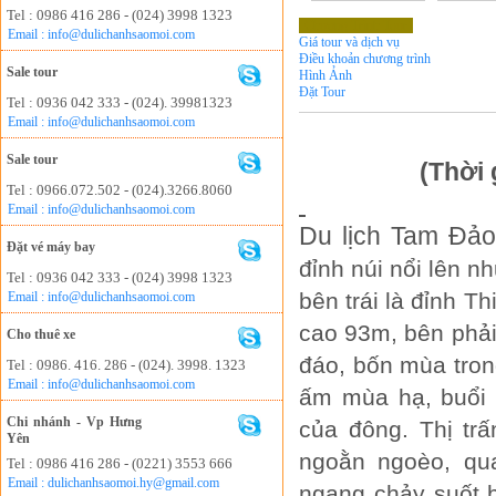
Tel : 0986 416 286 - (024) 3998 1323
Chương Trình Tour
Email : info@dulichanhsaomoi.com
Giá tour và dịch vụ
Điều khoản chương trình
Sale tour
Hình Ảnh
Đặt Tour
Tel : 0936 042 333 - (024). 39981323
Email : info@dulichanhsaomoi.com
Sale tour
(Thời 
Tel : 0966.072.502 - (024).3266.8060
Email : info@dulichanhsaomoi.com
Du lịch
Tam Đảo
Đặt vé máy bay
đỉnh núi nổi lên 
Tel : 0936 042 333 - (024) 3998 1323
bên trái là đỉnh T
Email : info@dulichanhsaomoi.com
cao 93m, bên phải
Cho thuê xe
đáo, bốn mùa tron
Tel : 0986. 416. 286 - (024). 3998. 1323
Email : info@dulichanhsaomoi.com
ấm mùa hạ, buổi 
Chi nhánh - Vp Hưng
của đông. Thị tr
Yên
ngoằn ngoèo, qu
Tel : 0986 416 286 - (0221) 3553 666
Email : dulichanhsaomoi.hy@gmail.com
ngang chảy suốt 