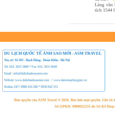
Làng văn 
tích 1544 
DU LỊCH QUỐC TẾ ÁNH SAO MỚI - ASM TRAVEL
Trụ sở: Số 365 - Bạch Đằng - Hoàn Kiếm - Hà Nội
Tel: 024. 3923 3888 * Fax: 024. 3931 0049
Email : info@dulichanhsaomoi.com
Website: www.dulichanhsaomoi.com
/
www.datvemaybaygiare.vn
Hotline 24/7: 0986 416 286 * 0936 042 333
Bản quyền của ASM Travel ® 2018. Bảo lưu mọi quyền. Ghi rõ n
Số GPKD: 0900652255 do Sở Kế Hoạch