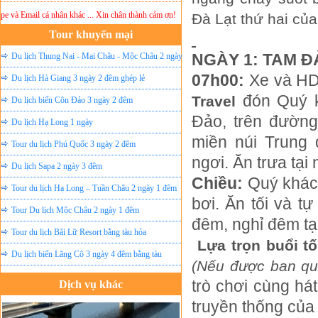
ail cá nhân khác ... Xin chân thành cảm ơn!
Lưu ý:
DU LỊCH ÁNH SAO MỚI
không chịu t
Đà Lạt thứ hai củ
Tour khuyến mại
NGÀY 1: TA
Du lịch Thung Nai - Mai Châu - Mộc Châu 2 ngày
07h00:
Xe và H
ghép lẻ
Du lịch Hà Giang 3 ngày 2 đêm ghép lẻ
đón Quý k
Travel
Du lịch biển Côn Đảo 3 ngày 2 đêm
Đảo, trên đườn
Du lịch Hạ Long 1 ngày
miền núi Trung
Tour du lịch Phú Quốc 3 ngày 2 đêm
ngơi. Ăn trưa tại
Du lịch Sapa 2 ngày 3 đêm
Chiều:
Quý khách
Tour du lịch Hạ Long – Tuần Châu 2 ngày 1 đêm
bơi. Ăn tối và 
Tour Du lịch Mộc Châu 2 ngày 1 đêm
đêm, nghỉ đêm tạ
Tour du lịch Bãi Lữ Resort bằng tàu hỏa
Lựa trọn buổi tố
Du lịch biển Lăng Cô 3 ngày 4 đêm bằng tàu
(Nếu được ban qu
trò chơi cùng h
Dịch vụ khác
Đặt vé máy bay giá rẻ
truyền thống của
Tour du lịch lễ hội