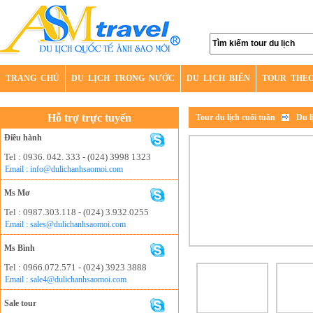
TRANG CHỦ
DU LỊCH TRONG NƯỚC
DU LỊCH BIỂN
TOUR THE
Hỗ trợ trực tuyến
Tour du lịch cuối tuần
Du l
Điều hành
Tel : 0936. 042. 333 - (024) 3998 1323
Email : info@dulichanhsaomoi.com
Ms Mơ
Tel : 0987.303.118 - (024) 3.932.0255
Email : sales@dulichanhsaomoi.com
Ms Bình
Tel : 0966.072.571 - (024) 3923 3888
Email : sale4@dulichanhsaomoi.com
Sale tour