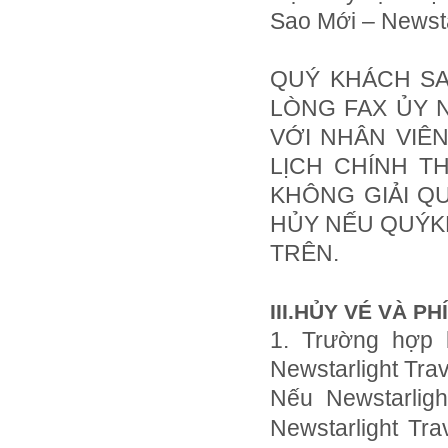
Sao Mới – Newsta
QUÝ KHÁCH SA
LÒNG FAX ỦY N
VỚI NHÂN VIÊ
LỊCH CHÍNH T
KHÔNG GIẢI Q
HỦY NẾU QUÝK
TRÊN.
III.HỦY VÉ VÀ PH
1. Trường hợp 
Newstarlight Trav
Nếu Newstarlig
Newstarlight Tr