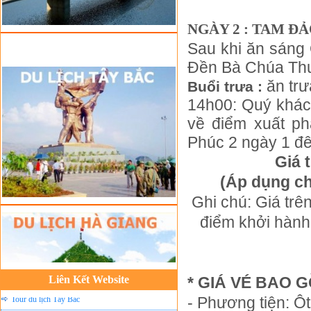
Tour du Lịch Hà Giang
NGÀY 2 : TAM 
Tour du lịch Sapa
Sau khi ăn sáng
Tour du lịch Cát Bà
Đền Bà Chúa Th
Cho thuê xe du lịch Hà Nội
ăn trư
Buổi trưa :
Cho thuê nhà sàn tại Mai Châu
14h00: Quý khách
Cho thuê nhà sàn tại Thung Nai
về điểm xuất ph
Nhà sàn tại Đảo Dừa Thung Nai
Phúc 2 ngày 1 đ
Cho Thuê xe du lịch Hà Nội giá rẻ
Giá 
Tour du lịch Phú Quốc
(Áp dụng ch
Tour du lịch Côn Đảo
Ghi chú: Giá trê
Tour du lịch Hạ Long
điểm khởi hành 
ASM Travel - Du lịch Ánh Sao Mới
Du lịch quốc tế Ánh Sao Mới
Liên Kết Website
* GIÁ VÉ BAO 
Tour du lịch Tây Bắc
- Phương tiện: Ôt
Du Lịch Hưng Yên