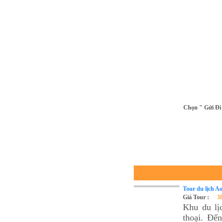
Chọn " Gửi Đi 
Tour du lịch A
Giá Tour :
3
Khu du lị
thoại. Đế