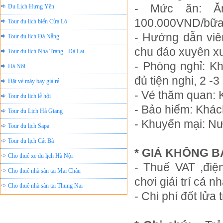
- Mức ăn: Ăn
Tour du lịch biển Cửa Lò
100.000VND/bữa
Tour du lịch Đà Nẵng
- Hướng dẫn viên
Tour du lịch Nha Trang - Đà Lạt
chu đáo xuyên xu
Hà Nội
- Phòng nghỉ: K
Đặt vé máy bay giá rẻ
đủ tiện nghi, 2 -
Tour du lịch lễ hội
- Vé thăm quan: 
Tour du Lịch Hà Giang
- Bảo hiểm: Khác
Tour du lịch Sapa
- Khuyến mại: Nư
Tour du lịch Cát Bà
Cho thuê xe du lịch Hà Nội
* GIÁ KHÔNG 
Cho thuê nhà sàn tại Mai Châu
- Thuế VAT ,điệ
Cho thuê nhà sàn tại Thung Nai
chơi giải trí cá 
Nhà sàn tại Đảo Dừa Thung Nai
- Chi phí đốt lửa 
Cho Thuê xe du lịch Hà Nội giá rẻ
Tour du lịch Phú Quốc