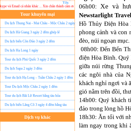
Xe và hư
06h00:
 và Email cá nhân khác ... Xin chân thành cảm ơn!
Lưu ý:
DU LỊCH ÁNH SAO MỚI
không 
Tour khuyến mại
Newstarlight Trave
Hồ Thủy Điện Hòa B
Du lịch Thung Nai - Mai Châu - Mộc Châu 2 ngày
phong cảnh và con 
ghép lẻ
Du lịch Hà Giang 3 ngày 2 đêm ghép lẻ
đèo, núi ngoạn mục.
Du lịch biển Côn Đảo 3 ngày 2 đêm
08h00: Đến Bến Th
Du lịch Hạ Long 1 ngày
điện Hòa Bình. Quý 
Tour du lịch Phú Quốc 3 ngày 2 đêm
giữa núi rừng Thun
Du lịch Sapa 2 ngày 3 đêm
các ngôi nhà của 
Tour du lịch Hạ Long – Tuần Châu 2 ngày 1 đêm
khách nghỉ ngơi và ă
Tour Du lịch Mộc Châu 2 ngày 1 đêm
gió nằm trên đồi, th
Tour du lịch Bãi Lữ Resort bằng tàu hỏa
14h00: Quý khách ti
Du lịch biển Lăng Cô 3 ngày 4 đêm bằng tàu
đảo trong lòng hồ H
18h30:
Ăn tối với n
Dịch vụ khác
Đặt vé máy bay giá rẻ
làm ngay trong khi 