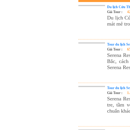
Tour du lịch Phú Quốc
Du lịch Cửu T
Tour du lịch Côn Đảo
Giá Tour :
4
Du lịch Cử
Tour du lịch Hạ Long
mát mẻ tro
ASM Travel - Du lịch Ánh Sao Mới
Tour du lịch S
Giá Tour :
6
Serena Res
Bắc, cách
Serena Res
Tour du lịch S
Giá Tour :
1
Serena Res
tre, tầm 
chuẩn khá