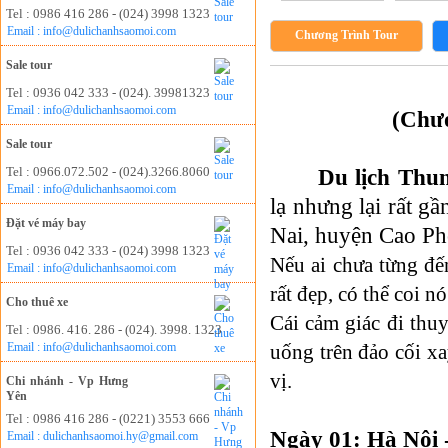
Tel : 0986 416 286 - (024) 3998 1323
Email : info@dulichanhsaomoi.com
Chương Trình Tour
Sale tour
Tel : 0936 042 333 - (024). 39981323
Email : info@dulichanhsaomoi.com
(Chươ
Sale tour
Tel : 0966.072.502 - (024).3266.8060
Du lịch Thu
Email : info@dulichanhsaomoi.com
lạ nhưng lại rất g
Đặt vé máy bay
Nai, huyện Cao Ph
Tel : 0936 042 333 - (024) 3998 1323
Nếu ai chưa từng đế
Email : info@dulichanhsaomoi.com
rất đẹp, có thể coi n
Cho thuê xe
Cái cảm giác đi thu
Tel : 0986. 416. 286 - (024). 3998. 1323
Email : info@dulichanhsaomoi.com
uống trên đảo cối x
vị.
Chi nhánh - Vp Hưng
Yên
Tel : 0986 416 286 - (0221) 3553 666
Ngày 01: Hà Nội 
Email : dulichanhsaomoi.hy@gmail.com