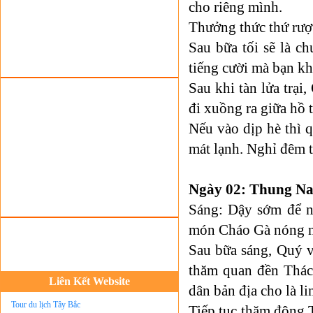
Tour du lịch lễ hội
cho riêng mình.
Tour du Lịch Hà Giang
Thưởng thức thứ rượ
Tour du lịch Sapa
Sau bữa tối sẽ là ch
Tour du lịch Cát Bà
tiếng cười mà bạn kh
Cho thuê xe du lịch Hà Nội
Sau khi tàn lửa trạ
Cho thuê nhà sàn tại Mai Châu
đi xuồng ra giữa hồ 
Nếu vào dịp hè thì 
Cho thuê nhà sàn tại Thung Nai
mát lạnh. Nghỉ đêm t
Nhà sàn tại Đảo Dừa Thung Nai
Cho Thuê xe du lịch Hà Nội giá rẻ
Ngày 02: Thung Nai
Tour du lịch Phú Quốc
Sáng:
Dậy sớm để n
Tour du lịch Côn Đảo
món Cháo Gà nóng nấ
Tour du lịch Hạ Long
Sau bữa sáng, Quý v
ASM Travel - Du lịch Ánh Sao Mới
thăm quan đền Thác
Du lịch quốc tế Ánh Sao Mới
Liên Kết Website
dân bản địa cho là l
Tour du lịch Tây Bắc
Tiếp tục thăm động 