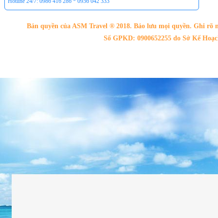
Hotline 24/7: 0986 416 286 * 0936 042 333
Bản quyền của ASM Travel ® 2018. Bảo lưu mọi quyền. Ghi rõ n
Số GPKD: 0900652255 do Sở Kế Hoạch