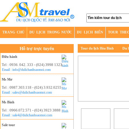
TRANG CHỦ
DU LỊCH TRONG NƯỚC
DU LỊCH BIỂN
TOUR THE
Hỗ trợ trực tuyến
Tour du lịch Hòa Bình
Du l
Điều hành
Tel : 0936. 042. 333 - (024) 3998 1323
Email : info@dulichanhsaomoi.com
Ms Mơ
Tel : 0987.303.118 - (024) 3.932.0255
Email : sales@dulichanhsaomoi.com
Ms Bình
Tel : 0966.072.571 - (024) 3923 3888
Email : sale4@dulichanhsaomoi.com
Sale tour