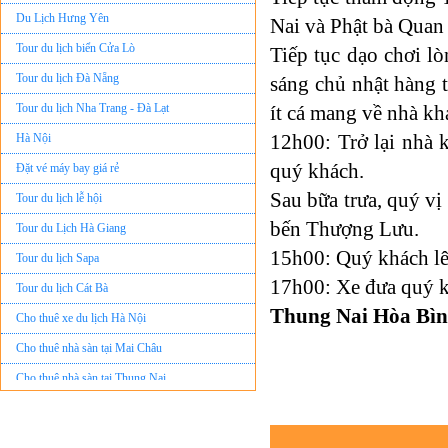
Du Lịch Hưng Yên
Nai và Phật bà Quan
Tour du lịch biển Cửa Lò
Tiếp tục dạo chơi l
Tour du lịch Đà Nẵng
sáng chủ nhật hàng 
Tour du lịch Nha Trang - Đà Lạt
ít cá mang về nhà kh
Hà Nội
12h00:
Trở lại nhà 
Đặt vé máy bay giá rẻ
quý khách.
Tour du lịch lễ hội
Sau bữa trưa, quý vị
Tour du Lịch Hà Giang
bến Thượng Lưu.
Tour du lịch Sapa
15h00:
Quý khách lê
Tour du lịch Cát Bà
17h00:
Xe đưa quý k
Cho thuê xe du lịch Hà Nội
Thung Nai Hòa Bìn
Cho thuê nhà sàn tại Mai Châu
Cho thuê nhà sàn tại Thung Nai
Nhà sàn tại Đảo Dừa Thung Nai
Cho Thuê xe du lịch Hà Nội giá rẻ