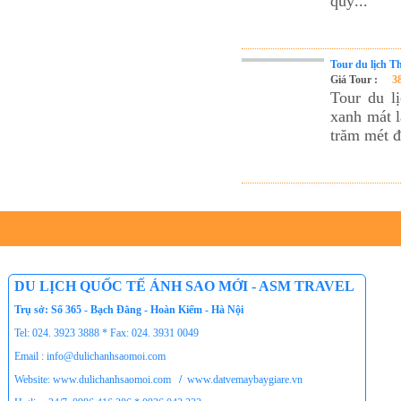
quý...
Tour du lịch T
Giá Tour :
3
Tour du l
xanh mát l
trăm mét đ
DU LỊCH QUỐC TẾ ÁNH SAO MỚI - ASM TRAVEL
Trụ sở: Số 365 - Bạch Đằng - Hoàn Kiếm - Hà Nội
Tel: 024. 3923 3888 * Fax: 024. 3931 0049
Email : info@dulichanhsaomoi.com
Website: www.dulichanhsaomoi.com
/
www.datvemaybaygiare.vn