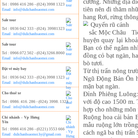
cưỡng. Những địa đi
Tel : 0986 416 286 - (024) 3998 1323
tiên nên đi thăm nh
Email : info@dulichanhsaomoi.com
hang Rơi, rừng thôn
Sale tour
Tel : 0936 042 333 - (024). 39981323
Ti
Email : info@dulichanhsaomoi.com
huyện quay lại khoả
Sale tour
Bạn có thể ngắm nhì
Tel : 0966.072.502 - (024).3266.8060
đồng cỏ bạt ngàn, ha
Email : info@dulichanhsaomoi.com
bò tươi.
Đặt vé máy bay
Từ thị trấn nông trư
Tel : 0936 042 333 - (024) 3998 1323
Ngũ Động Bản Ôn ha
Email : info@dulichanhsaomoi.com
mận bạt ngàn.
Đỉnh Phiêng Luông:
Cho thuê xe
với độ cao 1500 m. 
Tel : 0986. 416. 286 - (024). 3998. 1323
Email : info@dulichanhsaomoi.com
hợp cho những môn th
Ruộng hoa cải bản B
Chi nhánh - Vp Hưng
Yên
mẫu ruộng lớn trồng
Tel : 0986 416 286 - (0221) 3553 666
cách ngã ba thị trấn
Email : dulichanhsaomoi.hy@gmail.com