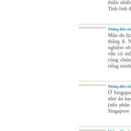
thiên nhiê
Tour du lịch Côn Đảo
Tinh linh 
Tour du lịch Hạ Long
ASM Travel - Du lịch Ánh Sao Mới
Những điều cần
Mùa du lịc
tháng 8. 
nghiệm nh
vẫn có mộ
cùng chún
riêng mình
Những điều cần 
Ở Singapo
như ăn kẹo
(nếu phản 
Singapore 