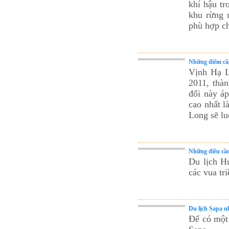
khí hậu tr
khu rừng 
phù hợp c
Những điểm cần
Vịnh Hạ L
2011, thà
đổi này á
cao nhất 
Long sẽ lu
Những điều cần 
Du lịch Hu
các vua tr
Du lịch Sapa n
Để có một 