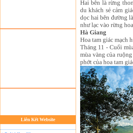
Hai bên là rừng tho
Tour du Lịch Hà Giang
du khách sẻ cảm gi
Tour du lịch Sapa
dọc hai bên đường là
Tour du lịch Cát Bà
như lạc vào rừng hoa
Hà Giang
Cho thuê xe du lịch Hà Nội
Hoa tam giác mạch h
Cho thuê nhà sàn tại Mai Châu
Tháng 11 - Cuối mùa
Cho thuê nhà sàn tại Thung Nai
mùa vàng của ruộng 
Nhà sàn tại Đảo Dừa Thung Nai
phớt của hoa tam giá
Cho Thuê xe du lịch Hà Nội giá rẻ
Tour du lịch Phú Quốc
Tour du lịch Côn Đảo
Tour du lịch Hạ Long
ASM Travel - Du lịch Ánh Sao Mới
Du lịch quốc tế Ánh Sao Mới
Liên Kết Website
Tour du lịch Tây Bắc
Du Lịch Hưng Yên