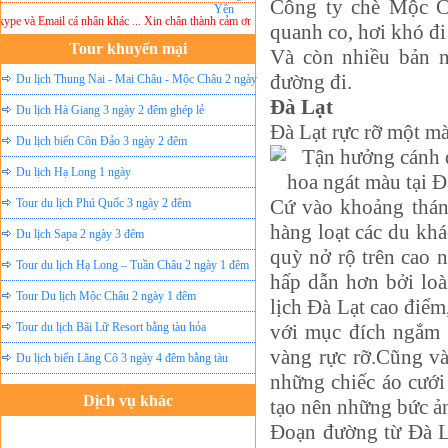
Công ty chè Mộc Ch
 và Email cá nhân khác ... Xin chân thành cảm ơn!
Lưu ý:
DU LỊCH ÁNH SAO MỚI
không 
quanh co, hơi khó đi
Tour khuyến mại
Và còn nhiều bản n
đường đi.
Du lịch Thung Nai - Mai Châu - Mộc Châu 2 ngày
Đà Lạt
ghép lẻ
Du lịch Hà Giang 3 ngày 2 đêm ghép lẻ
Đà Lạt rực rỡ một m
Du lịch biển Côn Đảo 3 ngày 2 đêm
Du lịch Hạ Long 1 ngày
Cứ vào khoảng thán
Tour du lịch Phú Quốc 3 ngày 2 đêm
hàng loạt các du kh
Du lịch Sapa 2 ngày 3 đêm
quỳ nở rộ trên cao 
Tour du lịch Hạ Long – Tuần Châu 2 ngày 1 đêm
hấp dẫn hơn bởi loà
Tour Du lịch Mộc Châu 2 ngày 1 đêm
lịch Đà Lạt cao điể
Tour du lịch Bãi Lữ Resort bằng tàu hỏa
với mục đích ngắm 
vàng rực rỡ.Cũng và
Du lịch biển Lăng Cô 3 ngày 4 đêm bằng tàu
những chiếc áo cưới
Dịch vụ khác
tạo nên những bức ả
Đặt vé máy bay giá rẻ
Đoạn đường từ Đà L
Tour du lịch lễ hội