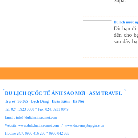
Sapa.
Du lịch nước n
Dù bạn đi 
đến cho bạ
sau đây bạ
DU LỊCH QUỐC TẾ ÁNH SAO MỚI - ASM TRAVEL
Trụ sở: Số 365 - Bạch Đằng - Hoàn Kiếm - Hà Nội
Tel: 024. 3923 3888 * Fax: 024. 3931 0049
Email : info@dulichanhsaomoi.com
Website: www.dulichanhsaomoi.com
/
www.datvemaybaygiare.vn
Hotline 24/7: 0986 416 286 * 0936 042 333