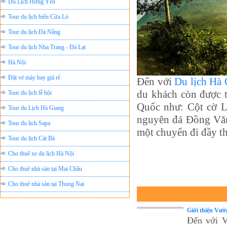
Tour du lịch biển Cửa Lò
Tour du lịch Đà Nẵng
Tour du lịch Nha Trang - Đà Lạt
Hà Nội
Đặt vé máy bay giá rẻ
Đến với
Du lịch Hà 
Tour du lịch lễ hội
du khách còn được t
Tour du Lịch Hà Giang
Quốc như: Cột cờ L
Tour du lịch Sapa
nguyên đá Đồng Văn
một chuyến đi đầy th
Tour du lịch Cát Bà
Cho thuê xe du lịch Hà Nội
Cho thuê nhà sàn tại Mai Châu
Cho thuê nhà sàn tại Thung Nai
Nhà sàn tại Đảo Dừa Thung Nai
Cho Thuê xe du lịch Hà Nội giá rẻ
Giới thiệu Vườ
Đến với V
Tour du lịch Phú Quốc