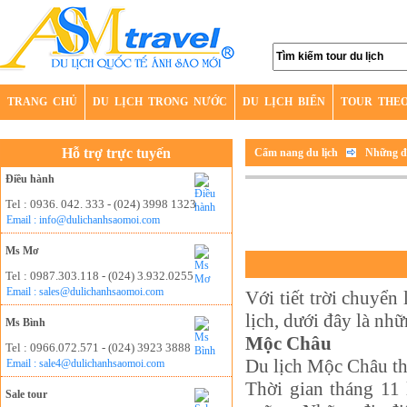
TRANG CHỦ
DU LỊCH TRONG NƯỚC
DU LỊCH BIỂN
TOUR THE
Hỗ trợ trực tuyến
Cẩm nang du lịch
Những đi
Điều hành
Tel : 0936. 042. 333 - (024) 3998 1323
Email : info@dulichanhsaomoi.com
Ms Mơ
Tel : 0987.303.118 - (024) 3.932.0255
Email : sales@dulichanhsaomoi.com
Với tiết trời chuyển
lịch, dưới đây là nh
Ms Bình
Mộc Châu
Tel : 0966.072.571 - (024) 3923 3888
Du lịch Mộc Châu th
Email : sale4@dulichanhsaomoi.com
Thời gian tháng 11
Sale tour