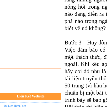
nóng hổi trong n
Tour du lịch Sapa
nào đang diễn ra
Tour du lịch Cát Bà
phá nào trong ng
Cho thuê xe du lịch Hà Nội
biết về nó không?
Cho thuê nhà sàn tại Mai Châu
Cho thuê nhà sàn tại Thung Nai
Bước 3 – Huy độn
Nhà sàn tại Đảo Dừa Thung Nai
Việc đảm bảo có 
Cho Thuê xe du lịch Hà Nội giá rẻ
một thách thức, đ
Tour du lịch Phú Quốc
ngoài. Khi kêu gọ
Tour du lịch Côn Đảo
hãy coi đó như là
Tour du lịch Hạ Long
tài liệu truyền t
ASM Travel - Du lịch Ánh Sao Mới
50 trang (vì hầu 
Du lịch quốc tế Ánh Sao Mới
chuẩn bị một bài 
Tour du lịch Tây Bắc
Liên Kết Website
trình bày sẽ bao 
Du Lịch Hưng Yên