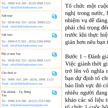
Tel : 0986 416 286 - (024) 3998 1323
Tổ chức một cuộc 
Email : info@dulichanhsaomoi.com
nghị trong nước, 
Sale tour
nhiệm vụ dễ dàng,
Tel : 0936 042 333 - (024). 39981323
phải chú trọng đế
Email : info@dulichanhsaomoi.com
trước khi thực hiệ
Sale tour
giản hơn nếu bạn 
Tel : 0966.072.502 - (024).3266.8060
Email : info@dulichanhsaomoi.com
Đặt vé máy bay
Bước 1 – Đánh gi
Tel : 0936 042 333 - (024) 3998 1323
Việc giành thời g
Email : info@dulichanhsaomoi.com
trở lên vô nghĩa
Cho thuê xe
bạn dự định tổ ch
Tel : 0986. 416. 286 - (024). 3998. 1323
Email : info@dulichanhsaomoi.com
bảo lĩnh vực đó c
nhiêu người đang
Chi nhánh - Vp Hưng
Yên
khảo các số liệu 
Tel : 0986 416 286 - (0221) 3553 666
Email : dulichanhsaomoi.hy@gmail.com
tổ chức 1 cuộc hộ