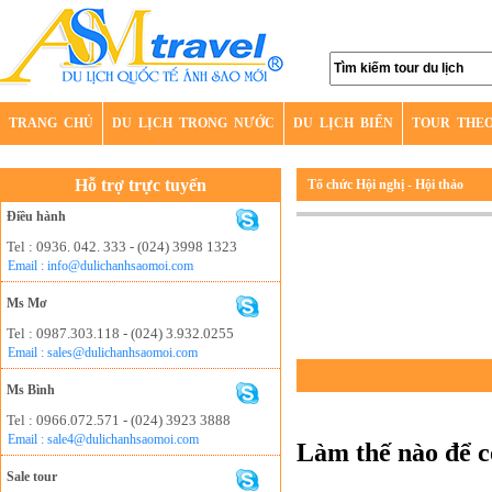
TRANG CHỦ
DU LỊCH TRONG NƯỚC
DU LỊCH BIỂN
TOUR THE
Hỗ trợ trực tuyến
Tổ chức Hội nghị - Hội thảo
Điều hành
Tel : 0936. 042. 333 - (024) 3998 1323
Email : info@dulichanhsaomoi.com
Ms Mơ
Tel : 0987.303.118 - (024) 3.932.0255
Email : sales@dulichanhsaomoi.com
Ms Bình
Tel : 0966.072.571 - (024) 3923 3888
Email : sale4@dulichanhsaomoi.com
Làm thế nào để c
Sale tour