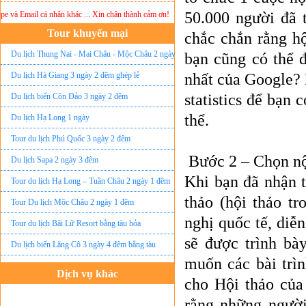
50.000 người đã 
mail cá nhân khác ... Xin chân thành cảm ơn!
Lưu ý:
DU LỊCH ÁNH SAO MỚI
không chịu 
Tour khuyến mại
chắc chắn rằng h
Du lịch Thung Nai - Mai Châu - Mộc Châu 2 ngày
bạn cũng có thể đ
ghép lẻ
Du lịch Hà Giang 3 ngày 2 đêm ghép lẻ
nhất của Google? 
statistics để bạn
Du lịch biển Côn Đảo 3 ngày 2 đêm
thể.
Du lịch Hạ Long 1 ngày
Tour du lịch Phú Quốc 3 ngày 2 đêm
Bước 2 – Chọn nộ
Du lịch Sapa 2 ngày 3 đêm
Khi bạn đã nhận t
Tour du lịch Hạ Long – Tuần Châu 2 ngày 1 đêm
thảo (hội thảo tr
Tour Du lịch Mộc Châu 2 ngày 1 đêm
nghị quốc tế, diễ
Tour du lịch Bãi Lữ Resort bằng tàu hỏa
sẽ được trình bà
Du lịch biển Lăng Cô 3 ngày 4 đêm bằng tàu
muốn các bài trì
Đặt vé máy bay giá rẻ
Dịch vụ khác
cho Hội thảo của
Tour du lịch lễ hội
rằng những người
Tour du Lịch Hà Giang