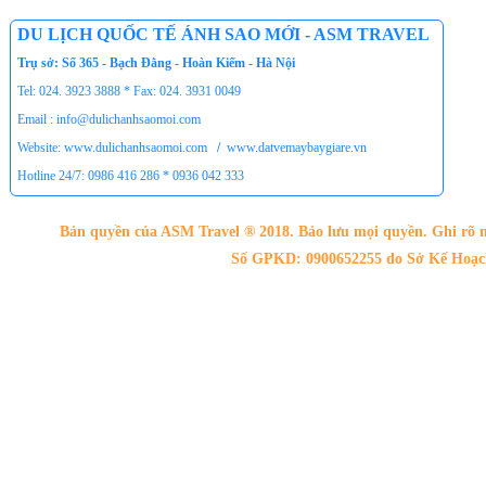
DU LỊCH QUỐC TẾ ÁNH SAO MỚI - ASM TRAVEL
Trụ sở: Số 365 - Bạch Đằng - Hoàn Kiếm - Hà Nội
Tel: 024. 3923 3888 * Fax: 024. 3931 0049
Email : info@dulichanhsaomoi.com
Website: www.dulichanhsaomoi.com
/
www.datvemaybaygiare.vn
Hotline 24/7: 0986 416 286 * 0936 042 333
Bản quyền của ASM Travel ® 2018. Bảo lưu mọi quyền. Ghi rõ n
Số GPKD: 0900652255 do Sở Kế Hoạch