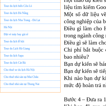
Hội thảo dự kiến 
Tour du lịch biển Cửa Lò
liệu tìm kiếm Goo
Tour du lịch Đà Nẵng
Một số dữ liệu v
Tour du lịch Nha Trang - Đà Lạt
công nghiệp của 
Hà Nội
Điều gì làm cho H
Đặt vé máy bay giá rẻ
trong ngành công
Tour du lịch lễ hội
Điều gì sẽ làm c
Tour du Lịch Hà Giang
Chi phí bắt buộc 
Tour du lịch Sapa
bao nhiêu?
Tour du lịch Cát Bà
Bạn dự kiến sẽ bá
Cho thuê xe du lịch Hà Nội
Bạn dự kiến sẽ tiế
Cho thuê nhà sàn tại Mai Châu
Khi nào bạn dự ki
Cho thuê nhà sàn tại Thung Nai
mức độ hoàn trả n
Nhà sàn tại Đảo Dừa Thung Nai
Cho Thuê xe du lịch Hà Nội giá rẻ
Bước 4 – Đưa ra 1
Tour du lịch Phú Quốc