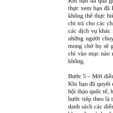
Khi bạn đã qua gi
Tour du lịch Côn Đảo
thực xem bạn đã k
Tour du lịch Hạ Long
không thể thực hi
ASM Travel - Du lịch Ánh Sao Mới
chi trả cho các c
các dịch vụ khác
những người chuy
mong chờ họ sẽ g
chi vào mục nào 
không.
Bước 5 – Mời diễ
Khi bạn đã quyết 
hội thảo quốc tế, 
bước tiếp theo là 
danh sách các diễn