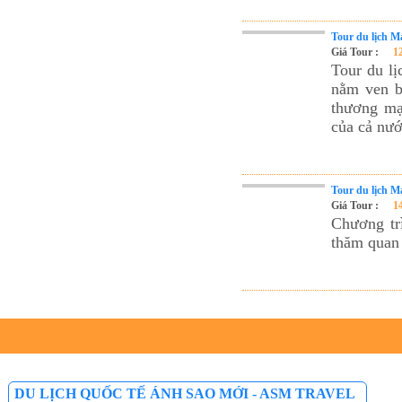
Cho Thuê xe du lịch Hà Nội giá rẻ
Tour du lịch Phú Quốc
Tour du lịch M
Giá Tour :
1
Tour du lịch Côn Đảo
Tour du lị
Tour du lịch Hạ Long
nằm ven bi
thương mại
ASM Travel - Du lịch Ánh Sao Mới
của cả nướ
Tour du lịch M
Giá Tour :
1
Chương tr
thăm quan 
DU LỊCH QUỐC TẾ ÁNH SAO MỚI - ASM TRAVEL