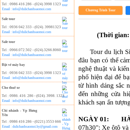
Tel : 0986 416 286 - (024) 3998 1323
Email : info@dulichanhsaomoi.com
Chương Trình Tour
Sale tour
Tel : 0936 042 333 - (024). 39981323
Email : info@dulichanhsaomoi.com
(Thời gian
Sale tour
Tel : 0966.072.502 - (024).3266.8060
Tour du lịch S
Email : info@dulichanhsaomoi.com
đâu bạn có thể cảm
Đặt vé máy bay
nghệ thuật và kiến
Tel : 0936 042 333 - (024) 3998 1323
phố hiện đại để b
Email : info@dulichanhsaomoi.com
từ hình dáng sắc 
Cho thuê xe
đến những cửa hiệ
Tel : 0986. 416. 286 - (024). 3998. 1323
khách sạn ấn tượng
Email : info@dulichanhsaomoi.com
Chi nhánh - Vp Hưng
Yên
NGÀY 01: H
Tel : 0986 416 286 - (0221) 3553 666
07h30": Xe ôtô và
Email : dulichanhsaomoi.hy@gmail.com