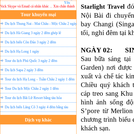
đó
Starlight Travel
k Skype và Email cá nhân khác ... Xin chân thành cảm ơn!
Lưu ý:
DU LỊCH ÁNH SAO MỚ
Nội Bài đi chuyế
Tour khuyến mại
bay Changi (Sing
Du lịch Thung Nai - Mai Châu - Mộc Châu 2 ngày
tối, nghỉ đêm tại
ghép lẻ
Du lịch Hà Giang 3 ngày 2 đêm ghép lẻ
Du lịch biển Côn Đảo 3 ngày 2 đêm
NGÀY 02: SI
Du lịch Hạ Long 1 ngày
Sau bữa sáng tại
Tour du lịch Phú Quốc 3 ngày 2 đêm
Garden) nơi được 
Du lịch Sapa 2 ngày 3 đêm
xuất và chế tác k
Tour du lịch Hạ Long – Tuần Châu 2 ngày 1 đêm
Chiều quý khách t
Tour Du lịch Mộc Châu 2 ngày 1 đêm
cáp treo sang Khu
Tour du lịch Bãi Lữ Resort bằng tàu hỏa
hình ảnh sống độ
Du lịch biển Lăng Cô 3 ngày 4 đêm bằng tàu
S’pore từ Merlion
chương trình biểu
Dịch vụ khác
khách sạn.
Đặt vé máy bay giá rẻ