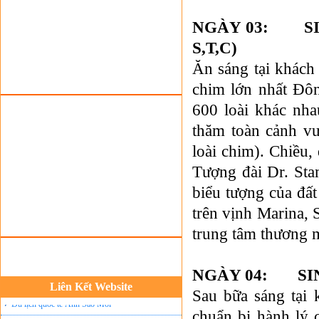
Tour du lịch lễ hội
NGÀY 03: S
Tour du Lịch Hà Giang
S,T,C)
Tour du lịch Sapa
Ăn sáng tại khác
Tour du lịch Cát Bà
chim lớn nhất Đô
Cho thuê xe du lịch Hà Nội
600 loài khác nha
Cho thuê nhà sàn tại Mai Châu
thăm toàn cảnh vư
Cho thuê nhà sàn tại Thung Nai
loài chim). Chiều,
Tượng đài Dr. Sta
Nhà sàn tại Đảo Dừa Thung Nai
biểu tượng của đất
Cho Thuê xe du lịch Hà Nội giá rẻ
trên vịnh Marina, 
Tour du lịch Phú Quốc
trung tâm thương m
Tour du lịch Côn Đảo
Tour du lịch Hạ Long
NGÀY 04: SI
ASM Travel - Du lịch Ánh Sao Mới
Liên Kết Website
Sau bữa sáng tại
Du lịch quốc tế Ánh Sao Mới
chuẩn bị hành lý 
Tour du lịch Tây Bắc