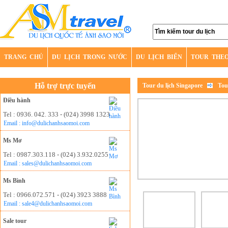
TRANG CHỦ
DU LỊCH TRONG NƯỚC
DU LỊCH BIỂN
TOUR THE
Hỗ trợ trực tuyến
Tour du lịch Singapore
Tou
Điều hành
Tel : 0936. 042. 333 - (024) 3998 1323
Email : info@dulichanhsaomoi.com
Ms Mơ
Tel : 0987.303.118 - (024) 3.932.0255
Email : sales@dulichanhsaomoi.com
Ms Bình
Tel : 0966.072.571 - (024) 3923 3888
Email : sale4@dulichanhsaomoi.com
Sale tour