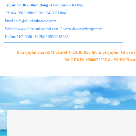
Trụ sở: Số 365 - Bạch Đằng - Hoàn Kiếm - Hà Nội
Tel: 024. 3923 3888 * Fax: 024. 3931 0049
Email : info@dulichanhsaomoi.com
Website: www.dulichanhsaomoi.com
/
www.datvemaybaygiare.vn
Hotline 24/7: 0986 416 286 * 0936 042 333
Bản quyền của ASM Travel ® 2018. Bảo lưu mọi quyền. Ghi rõ n
Số GPKD: 0900652255 do Sở Kế Hoạch