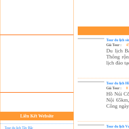
Tour du lịch lễ hội
Tour du Lịch Hà Giang
Tour du lịch Sapa
Tour du lịch Cát Bà
Cho thuê xe du lịch Hà Nội
Tour du lịch sin
Giá Tour :
4
Cho thuê nhà sàn tại Mai Châu
Du lịch B
Cho thuê nhà sàn tại Thung Nai
Thông rộn
lịch đào t
Nhà sàn tại Đảo Dừa Thung Nai
Cho Thuê xe du lịch Hà Nội giá rẻ
Tour du lịch Phú Quốc
Tour du lịch H
Giá Tour :
0
Tour du lịch Côn Đảo
Hồ Núi Cố
Tour du lịch Hạ Long
Nội 65km,
Công ngày
ASM Travel - Du lịch Ánh Sao Mới
Du lịch quốc tế Ánh Sao Mới
Liên Kết Website
Tour du lịch Tây Bắc
Tour du lịch V