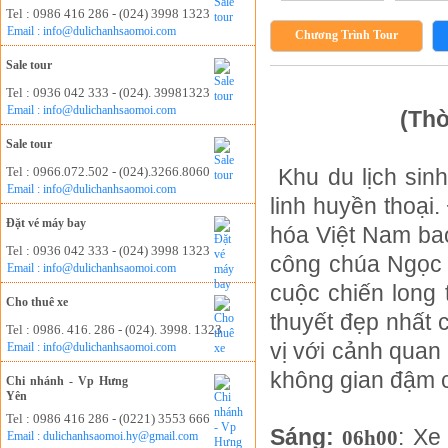
Tel : 0986 416 286 - (024) 3998 1323
Email : info@dulichanhsaomoi.com
Chương Trình Tour
Sale tour
Tel : 0936 042 333 - (024). 39981323
Email : info@dulichanhsaomoi.com
(Thờ
Sale tour
Tel : 0966.072.502 - (024).3266.8060
Khu du lịch sinh
Email : info@dulichanhsaomoi.com
linh huyền thoại
Đặt vé máy bay
hóa Việt Nam ba
Tel : 0936 042 333 - (024) 3998 1323
công chúa Ngọc 
Email : info@dulichanhsaomoi.com
cuộc chiến long 
Cho thuê xe
thuyết đẹp nhất 
Tel : 0986. 416. 286 - (024). 3998. 1323
vị với cảnh quan 
Email : info@dulichanhsaomoi.com
không gian đậm 
Chi nhánh - Vp Hưng
Yên
Tel : 0986 416 286 - (0221) 3553 666
Sáng:
: Xe
06h00
Email : dulichanhsaomoi.hy@gmail.com