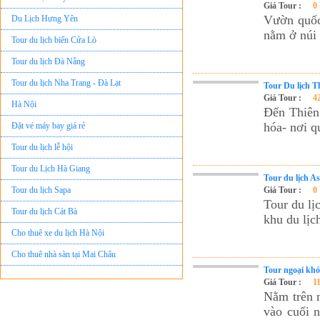
Giá Tour :
0
Du Lịch Hưng Yên
Vườn quốc
Tour du lịch biển Cửa Lò
nằm ở núi 
Tour du lịch Đà Nẵng
Tour du lịch Nha Trang - Đà Lạt
Tour Du lịch 
Hà Nội
Giá Tour :
4
Đến Thiên 
Đặt vé máy bay giá rẻ
hóa- nơi q
Tour du lịch lễ hội
Tour du Lịch Hà Giang
Tour du lịch A
Tour du lịch Sapa
Giá Tour :
0
Tour du lịch Cát Bà
Tour du lị
khu du lịc
Cho thuê xe du lịch Hà Nội
Cho thuê nhà sàn tại Mai Châu
Cho thuê nhà sàn tại Thung Nai
Tour ngoại khó
Giá Tour :
1
Nhà sàn tại Đảo Dừa Thung Nai
Nằm trên m
Cho Thuê xe du lịch Hà Nội giá rẻ
vào cuối n