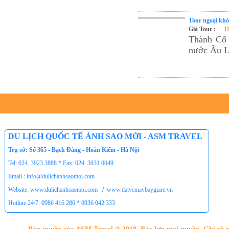
Tour ngoại kh
Giá Tour :
1
Thành Cổ 
nước Âu L
DU LỊCH QUỐC TẾ ÁNH SAO MỚI - ASM TRAVEL
Trụ sở: Số 365 - Bạch Đằng - Hoàn Kiếm - Hà Nội
Tel: 024. 3923 3888 * Fax: 024. 3931 0049
Email : info@dulichanhsaomoi.com
Website: www.dulichanhsaomoi.com
/
www.datvemaybaygiare.vn
Hotline 24/7: 0986 416 286 * 0936 042 333