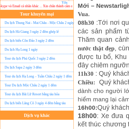
Mới – Newstarligh
e và Email cá nhân khác ... Xin chân thành cảm ơn!
Lưu ý:
DU LỊCH ÁNH SAO MỚI
khôn
Vua.
Tour khuyến mại
:Tới nơi q
0
8h30
Du lịch Thung Nai - Mai Châu - Mộc Châu 2 ngày
các sản phẩm từ
ghép lẻ
Du lịch Hà Giang 3 ngày 2 đêm ghép lẻ
Thăm quan cảnh 
Du lịch biển Côn Đảo 3 ngày 2 đêm
, cù
nước thật đẹp
Du lịch Hạ Long 1 ngày
được tu bổ, Khu 
Tour du lịch Phú Quốc 3 ngày 2 đêm
đây chiêm ngưỡng
Du lịch Sapa 2 ngày 3 đêm
: Quý khách
11h30
Tour du lịch Hạ Long – Tuần Châu 2 ngày 1 đêm
Quý khách
Chiều:
Tour Du lịch Mộc Châu 2 ngày 1 đêm
dành cho người lớ
Tour du lịch Bãi Lữ Resort bằng tàu hỏa
hiểm mang lại cả
Du lịch biển Lăng Cô 3 ngày 4 đêm bằng tàu
Quý khách 
16h00:
18h00
: Xe đưa q
Dịch vụ khác
kết thúc chương 
Đặt vé máy bay giá rẻ