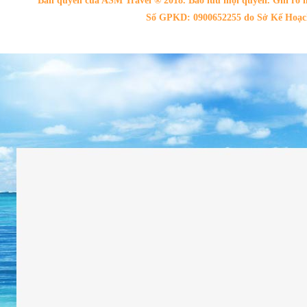
Bản quyền của ASM Travel ® 2018. Bảo lưu mọi quyền. Ghi rõ n
Số GPKD: 0900652255 do Sở Kế Hoạch