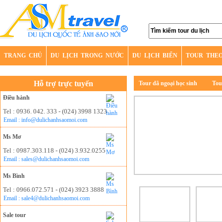
TRANG CHỦ
DU LỊCH TRONG NƯỚC
DU LỊCH BIỂN
TOUR THE
Hỗ trợ trực tuyến
Tour dã ngoại học sinh
Tou
Điều hành
Tel : 0936. 042. 333 - (024) 3998 1323
Email : info@dulichanhsaomoi.com
Ms Mơ
Tel : 0987.303.118 - (024) 3.932.0255
Email : sales@dulichanhsaomoi.com
Ms Bình
Tel : 0966.072.571 - (024) 3923 3888
Email : sale4@dulichanhsaomoi.com
Sale tour