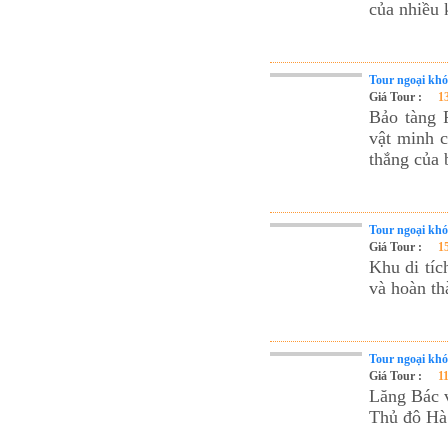
của nhiều 
Tour du lịch Phú Quốc
Tour du lịch Côn Đảo
Tour du lịch Hạ Long
Tour ngoại kh
Giá Tour :
1
ASM Travel - Du lịch Ánh Sao Mới
Bảo tàng 
vật minh c
thắng của
Tour ngoại kh
Giá Tour :
1
Khu di tí
và hoàn t
Tour ngoại kh
Giá Tour :
1
Lăng Bác v
Thủ đô Hà 