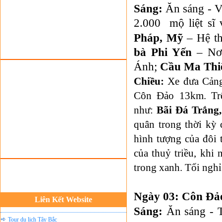
Tour du lịch lễ hội
Sáng:
Ăn sáng - V
2.000
mộ liệt sĩ
Tour du Lịch Hà Giang
Pháp, Mỹ
– Hệ th
Tour du lịch Sapa
bà Phi Yến
– Nơ
Tour du lịch Cát Bà
Ánh;
Cầu Ma Thi
Cho thuê xe du lịch Hà Nội
Chiều:
Xe đưa Cản
Cho thuê nhà sàn tại Mai Châu
Côn Đảo 13km. Trê
Cho thuê nhà sàn tại Thung Nai
như:
Bãi Đá Trắng
Nhà sàn tại Đảo Dừa Thung Nai
quân trong thời kỳ
Cho Thuê xe du lịch Hà Nội giá rẻ
hình tượng của đôi t
Tour du lịch Phú Quốc
của thuỷ triều, khi
Tour du lịch Côn Đảo
trong xanh. Tối nghỉ
Tour du lịch Hạ Long
ASM Travel - Du lịch Ánh Sao Mới
Ngày 03: Côn Đảo
Du lịch quốc tế Ánh Sao Mới
Liên Kết Website
Sáng:
Ăn sáng - 
Tour du lịch Tây Bắc