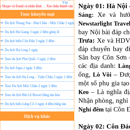
Ngày 01: Hà Nội 
kype và Email cá nhân khác ... Xin chân thành cảm ơn!
Lưu ý:
DU LỊCH ÁNH SAO MỚI
kh
Xe và hướ
Sáng:
Tour khuyến mại
Newstarlight Trave
Du lịch Thung Nai - Mai Châu - Mộc Châu 2 ngày
bay Nội bài đáp c
ghép lẻ
Du lịch Hà Giang 3 ngày 2 đêm ghép lẻ
Trưa:
Xe và HDV 
Du lịch biển Côn Đảo 3 ngày 2 đêm
đáp chuyến bay đ
Du lịch Hạ Long 1 ngày
Sân bay Côn Sơn –
Tour du lịch Phú Quốc 3 ngày 2 đêm
các địa danh:
Làn
Du lịch Sapa 2 ngày 3 đêm
ống,
– Đượ
Lò Vôi
Tour du lịch Hạ Long – Tuần Châu 2 ngày 1 đêm
một số phụ gia tạo
Tour Du lịch Mộc Châu 2 ngày 1 đêm
– Là nghĩa đ
Keo
Tour du lịch Bãi Lữ Resort bằng tàu hỏa
Nhận phòng, nghỉ 
Du lịch biển Lăng Cô 3 ngày 4 đêm bằng tàu
tại Côn 
Nghỉ đêm
Dịch vụ khác
Đặt vé máy bay giá rẻ
Ngày 02: Côn Đả