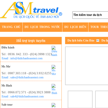
TRANG CHỦ
DU LỊCH TRONG NƯỚC
DU LỊCH BIỂN
TOUR THE
Hỗ trợ trực tuyến
Du lịch biển Côn Đảo
Du l
Điều hành
Tel : 0936. 042. 333 - (024) 3998 1323
Email : info@dulichanhsaomoi.com
Ms Mơ
Tel : 0987.303.118 - (024) 3.932.0255
Email : sales@dulichanhsaomoi.com
Ms Bình
Tel : 0966.072.571 - (024) 3923 3888
Email : sale4@dulichanhsaomoi.com
Sale tour