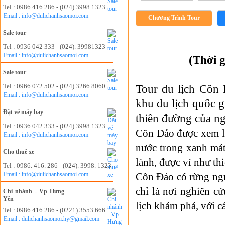
Tel : 0986 416 286 - (024) 3998 1323
Email : info@dulichanhsaomoi.com
Chương Trình Tour
Sale tour
Tel : 0936 042 333 - (024). 39981323
Email : info@dulichanhsaomoi.com
(Thời 
Sale tour
Tel : 0966.072.502 - (024).3266.8060
Tour du lịch Côn
Email : info@dulichanhsaomoi.com
khu du lịch quốc 
Đặt vé máy bay
thiên đường của ng
Tel : 0936 042 333 - (024) 3998 1323
Côn Đảo được xem là
Email : info@dulichanhsaomoi.com
nước trong xanh mát
Cho thuê xe
lành, được ví như t
Tel : 0986. 416. 286 - (024). 3998. 1323
Email : info@dulichanhsaomoi.com
Côn Đảo có rừng ngu
chỉ là nơi nghiên c
Chi nhánh - Vp Hưng
Yên
lịch khám phá, với cá
Tel : 0986 416 286 - (0221) 3553 666
Email : dulichanhsaomoi.hy@gmail.com