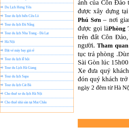
ảnh của Côn Đảo t
Du Lịch Hưng Yên
được xây dựng tại
Tour du lịch biển Cửa Lò
– nơi gi
Phú Sơn
Tour du lịch Đà Nẵng
được gọi là
Phòng 
Tour du lịch Nha Trang - Đà Lạt
trên đất Côn Đảo,
Hà Nội
người.
Tham quan
Đặt vé máy bay giá rẻ
tục trả phòng .Dù
Tour du lịch lễ hội
Sài Gòn lúc 15h00
Tour du Lịch Hà Giang
Xe đưa quý khách
Tour du lịch Sapa
đón quý khách trở
Tour du lịch Cát Bà
ngày 2 đêm từ Hà Nội
Cho thuê xe du lịch Hà Nội
Cho thuê nhà sàn tại Mai Châu
Cho thuê nhà sàn tại Thung Nai
Nhà sàn tại Đảo Dừa Thung Nai
Cho Thuê xe du lịch Hà Nội giá rẻ