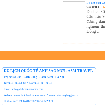
Du lịch biển C
Tour du lịch Phú Quốc
Giá Tour :
2
Tour du lịch Côn Đảo
Du lịch C
Cầu Tàu 91
Tour du lịch Hạ Long
đưỡng dành
ASM Travel - Du lịch Ánh Sao Mới
nghiêm th
Đông ...
DU LỊCH QUỐC TẾ ÁNH SAO MỚI - ASM TRAVEL
Trụ sở: Số 365 - Bạch Đằng - Hoàn Kiếm - Hà Nội
Tel: 024. 3923 3888 * Fax: 024. 3931 0049
Email : info@dulichanhsaomoi.com
Website: www.dulichanhsaomoi.com
/
www.datvemaybaygiare.vn
Hotline 24/7: 0986 416 286 * 0936 042 333