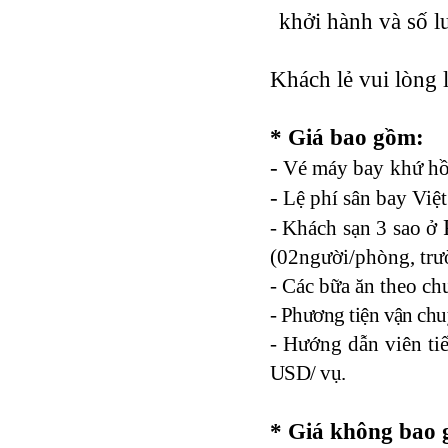
khởi hành và số l
Tour du lịch Hạ Long
ASM Travel - Du lịch Ánh Sao Mới
Khách lẻ vui lòng 
* Giá bao gồm:
-
Vé máy bay
khứ h
-
Lệ phí sân bay Việ
P
- Khách sạn 3 sao ở
(02ng­­ười/phòng, tr
- Các bữa ăn theo ch­
- Ph­­­ương tiện vận c
- H­­­ướng dẫn viên ti
USD/ vụ.
* Giá không bao