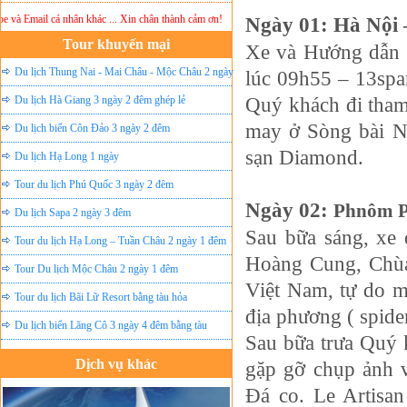
ail cá nhân khác ... Xin chân thành cảm ơn!
Lưu ý:
DU LỊCH ÁNH SAO MỚI
Ngày 01: Hà Nội
không chịu 
Tour khuyến mại
Xe và Hướng dẫn 
Du lịch Thung Nai - Mai Châu - Mộc Châu 2 ngày
lúc 09h55 – 13sp
ghép lẻ
Quý khách đi tha
Du lịch Hà Giang 3 ngày 2 đêm ghép lẻ
may ở Sòng bài Na
Du lịch biển Côn Đảo 3 ngày 2 đêm
sạn Diamond.
Du lịch Hạ Long 1 ngày
Tour du lịch Phú Quốc 3 ngày 2 đêm
Ngày 02:
Phnôm P
Du lịch Sapa 2 ngày 3 đêm
Sau bữa sáng, xe
Tour du lịch Hạ Long – Tuần Châu 2 ngày 1 đêm
Hoàng Cung, Chùa
Tour Du lịch Mộc Châu 2 ngày 1 đêm
Việt Nam, tự do m
Tour du lịch Bãi Lữ Resort bằng tàu hỏa
địa phương ( spide
Du lịch biển Lăng Cô 3 ngày 4 đêm bằng tàu
Sau bữa trưa Quý 
Đặt vé máy bay giá rẻ
Dịch vụ khác
gặp gỡ chụp ảnh 
Tour du lịch lễ hội
Đá co. Le Artisa
Tour du Lịch Hà Giang