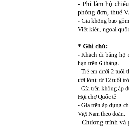
- Phí làm hộ chiếu,
phòng đơn, thuế V
- Gía không bao gồm
Việt kiều, ngoại quố
* Ghi chú:
- K
hách đi bằng hộ 
hạn trên 6 tháng.
- Trẻ em dư­ới 2 tuổi
ười lớn); từ 12 tuổi tr
- Gía trên không áp 
Hội chợ Quốc tế
- Gía trên áp dụng c
.
Việt Nam theo đoàn
- Chương trình và 