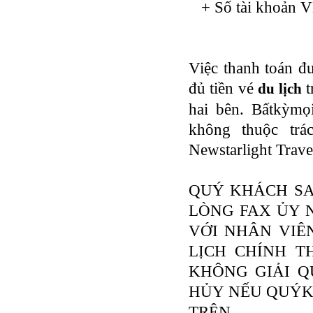
+ Số tài khoản 
Việc thanh toán đ
đủ tiền vé
t
du lịch
hai bên. Bấtkỳmọ
không thuộc tr
Newstarlight Trave
QUÝ KHÁCH SA
LÒNG FAX ỦY N
VỚI NHÂN VIÊ
LỊCH CHÍNH T
KHÔNG GIẢI Q
HỦY NẾU QUÝK
TRÊN.