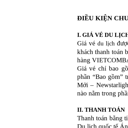
ĐIỀU KIỆN CH
I. GIÁ VÉ DU LỊC
Giá vé
được
du lịch
khách thanh toán 
hàng VIETCOMBANK
Giá vé chỉ bao g
phần “Bao gồm” tr
Mới – Newstarligh
nào nằm trong ph
II. THANH TOÁN
Thanh toán bằng t
Du lịch quốc tế Án