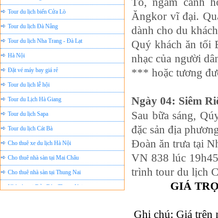
Tổ, ngắm cảnh h
Tour du lịch Đà Nẵng
Ăngkor vĩ đại. Qu
dành cho du khách
Tour du lịch Nha Trang - Đà Lạt
Quý khách ăn tối 
Hà Nội
nhạc của người dâ
Đặt vé máy bay giá rẻ
*** hoặc tương đư
Tour du lịch lễ hội
Tour du Lịch Hà Giang
Ngày 04: Siêm Ri
Tour du lịch Sapa
Sau bữa sáng, Qú
Tour du lịch Cát Bà
đặc sản địa phươn
Cho thuê xe du lịch Hà Nội
Đoàn ăn trưa tại N
Cho thuê nhà sàn tại Mai Châu
VN 838 lúc 19h45 
Cho thuê nhà sàn tại Thung Nai
trình tour du lịch
Nhà sàn tại Đảo Dừa Thung Nai
GIÁ TRỌ
Cho Thuê xe du lịch Hà Nội giá rẻ
Tour du lịch Phú Quốc
Ghi chú: Giá trên 
Tour du lịch Côn Đảo