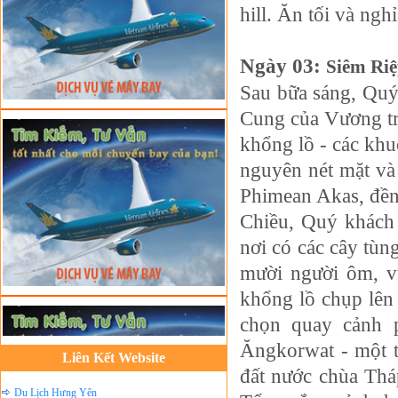
hill. Ăn tối và ng
Tour du lịch Sapa
Tour du lịch Cát Bà
Ngày 03:
Siêm Riệ
Cho thuê xe du lịch Hà Nội
Sau bữa sáng, Qu
Cho thuê nhà sàn tại Mai Châu
Cung của Vương tr
Cho thuê nhà sàn tại Thung Nai
khổng lồ - các khu
Nhà sàn tại Đảo Dừa Thung Nai
nguyên nét mặt và
Cho Thuê xe du lịch Hà Nội giá rẻ
Phimean Akas, đền
Tour du lịch Phú Quốc
Chiều, Quý khách 
Tour du lịch Côn Đảo
nơi có các cây tùn
Tour du lịch Hạ Long
mười người ôm, v
ASM Travel - Du lịch Ánh Sao Mới
khổng lồ chụp lên
Du lịch quốc tế Ánh Sao Mới
chọn quay cảnh 
Tour du lịch Tây Bắc
Ăngkorwat - một t
Liên Kết Website
Du Lịch Hưng Yên
đất nước chùa Thá
Tour du lịch biển Cửa Lò