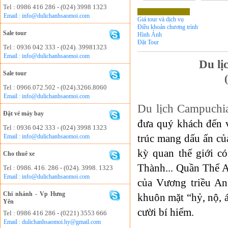
Tel : 0986 416 286 - (024) 3998 1323
Chương Trình Tour
Email : info@dulichanhsaomoi.com
Giá tour và dịch vụ
Điều khoản chương trình
Sale tour
Hình Ảnh
Đặt Tour
Tel : 0936 042 333 - (024). 39981323
Email : info@dulichanhsaomoi.com
Du lị
Sale tour
Tel : 0966.072.502 - (024).3266.8060
Email : info@dulichanhsaomoi.com
Du lịch Campuchi
Đặt vé máy bay
đưa quý khách đến 
Tel : 0936 042 333 - (024) 3998 1323
trúc mang dấu ấn của
Email : info@dulichanhsaomoi.com
kỳ quan thế giới c
Cho thuê xe
Thành...
Quần Thể A
Tel : 0986. 416. 286 - (024). 3998. 1323
Email : info@dulichanhsaomoi.com
của Vương triều An
Chi nhánh - Vp Hưng
khuôn mặt “hỷ, nộ, 
Yên
cười bí hiểm.
Tel : 0986 416 286 - (0221) 3553 666
Email : dulichanhsaomoi.hy@gmail.com