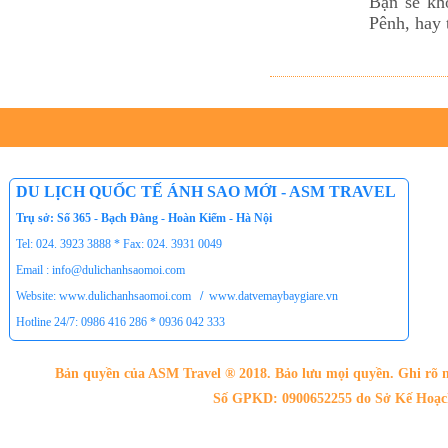
Bạn sẽ kh
Pênh, hay 
DU LỊCH QUỐC TẾ ÁNH SAO MỚI - ASM TRAVEL
Trụ sở: Số 365 - Bạch Đằng - Hoàn Kiếm - Hà Nội
Tel: 024. 3923 3888 * Fax: 024. 3931 0049
Email : info@dulichanhsaomoi.com
Website: www.dulichanhsaomoi.com
/
www.datvemaybaygiare.vn
Hotline 24/7: 0986 416 286 * 0936 042 333
Bản quyền của ASM Travel ® 2018. Bảo lưu mọi quyền. Ghi rõ n
Số GPKD: 0900652255 do Sở Kế Hoạch