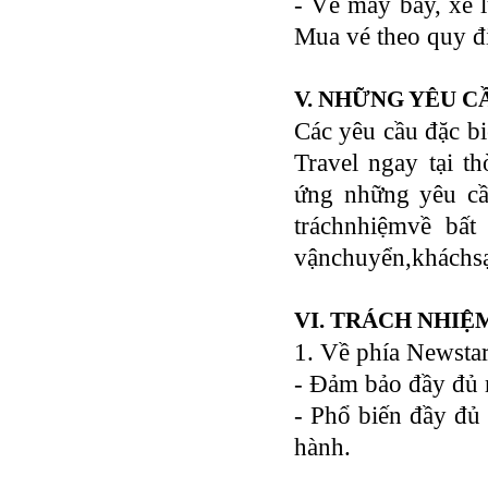
- Vé máy bay, xe 
Mua vé theo quy đị
V. NHỮNG YÊU C
Các yêu cầu đặc bi
Travel ngay tại t
ứng những yêu cầ
tráchnhiệmvề bất
vậnchuyển,kháchsạ
VI. TRÁCH NHIỆ
1. Về phía Newstar
- Đảm bảo đầy đủ 
- Phổ biến đầy đủ 
hành.