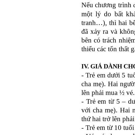
Nếu chương trình
một lý do bất khả 
tranh…), thì hai b
đã xảy ra và khôn
bên có trách nhiệm
thiểu các tổn thất 
IV. GIÁ DÀNH C
- Trẻ em dưới 5 tu
cha mẹ). Hai người
lên phải mua ½ vé.
- Trẻ em từ 5 – d
với cha mẹ). Hai 
thứ hai trở lên ph
- Trẻ em từ 10 tuổ