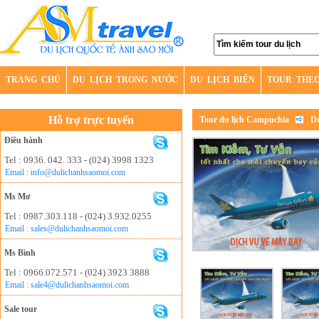
TRANG CHỦ
DU LỊCH TRONG NƯỚC
DU LỊCH BIỂN
TOUR THE
Hỗ trợ trực tuyến
Tour du lịch Campuchia
Du
Điều hành
Tel : 0936. 042. 333 - (024) 3998 1323
Email : info@dulichanhsaomoi.com
Ms Mơ
Tel : 0987.303.118 - (024) 3.932.0255
Email : sales@dulichanhsaomoi.com
Ms Bình
Tel : 0966.072.571 - (024) 3923 3888
Email : sale4@dulichanhsaomoi.com
Sale tour