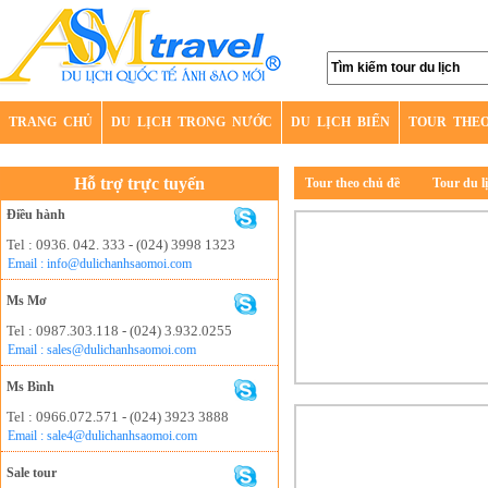
TRANG CHỦ
DU LỊCH TRONG NƯỚC
DU LỊCH BIỂN
TOUR THE
Hỗ trợ trực tuyến
Tour theo chủ đề
Tour du l
Điều hành
Tel : 0936. 042. 333 - (024) 3998 1323
Email : info@dulichanhsaomoi.com
Ms Mơ
Tel : 0987.303.118 - (024) 3.932.0255
Email : sales@dulichanhsaomoi.com
Ms Bình
Tel : 0966.072.571 - (024) 3923 3888
Email : sale4@dulichanhsaomoi.com
Sale tour