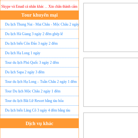
ype và Email cá nhân khác ... Xin chân thành cảm ơn!
Lưu ý:
DU LỊCH ÁNH SAO MỚI
kh
Tour khuyến mại
Du lịch Thung Nai - Mai Châu - Mộc Châu 2 ngày
ghép lẻ
Du lịch Hà Giang 3 ngày 2 đêm ghép lẻ
Du lịch biển Côn Đảo 3 ngày 2 đêm
Du lịch Hạ Long 1 ngày
Tour du lịch Phú Quốc 3 ngày 2 đêm
Du lịch Sapa 2 ngày 3 đêm
Tour du lịch Hạ Long – Tuần Châu 2 ngày 1 đêm
Tour Du lịch Mộc Châu 2 ngày 1 đêm
Tour du lịch Bãi Lữ Resort bằng tàu hỏa
Du lịch biển Lăng Cô 3 ngày 4 đêm bằng tàu
Dịch vụ khác
Đặt vé máy bay giá rẻ
Tour du lịch lễ hội