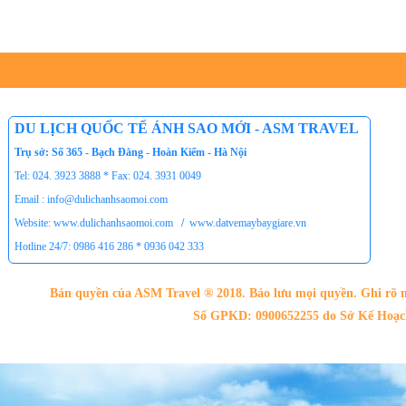
Tour du lịch Phú Quốc
Tour du lịch Côn Đảo
Tour du lịch Hạ Long
ASM Travel - Du lịch Ánh Sao Mới
DU LỊCH QUỐC TẾ ÁNH SAO MỚI - ASM TRAVEL
Trụ sở: Số 365 - Bạch Đằng - Hoàn Kiếm - Hà Nội
Tel: 024. 3923 3888 * Fax: 024. 3931 0049
Email : info@dulichanhsaomoi.com
Website: www.dulichanhsaomoi.com
/
www.datvemaybaygiare.vn
Hotline 24/7: 0986 416 286 * 0936 042 333
Bản quyền của ASM Travel ® 2018. Bảo lưu mọi quyền. Ghi rõ n
Số GPKD: 0900652255 do Sở Kế Hoạch