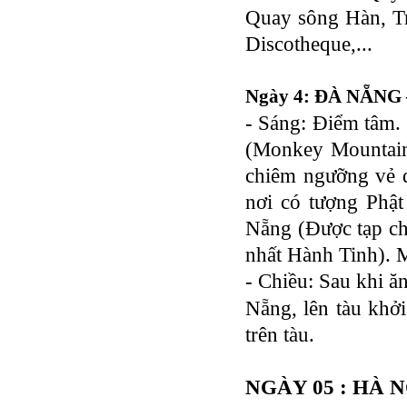
Cho Thuê xe du lịch Hà Nội giá rẻ
Quay sông Hàn, T
Tour du lịch Phú Quốc
Discotheque,...
Tour du lịch Côn Đảo
Tour du lịch Hạ Long
Ngày 4: ĐÀ NẴNG
ASM Travel - Du lịch Ánh Sao Mới
- Sáng: Điểm tâm.
(Monkey Mountain
chiêm ngưỡng vẻ 
nơi có tượng Phậ
Nẵng (Được tạp ch
nhất Hành Tinh). 
- Chiều:
Sau khi ă
Nẵng, lên tàu khở
trên tàu.
NGÀY
05
: HÀ 