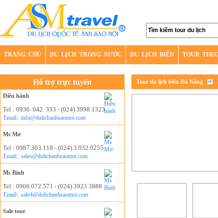
TRANG CHỦ
DU LỊCH TRONG NƯỚC
DU LỊCH BIỂN
TOUR THE
Hỗ trợ trực tuyến
Tour du lịch biển Đà Nẵng
Điều hành
Tel : 0936. 042. 333 - (024) 3998 1323
Email : info@dulichanhsaomoi.com
Ms Mơ
Tel : 0987.303.118 - (024) 3.932.0255
Email : sales@dulichanhsaomoi.com
Ms Bình
Tel : 0966.072.571 - (024) 3923 3888
Email : sale4@dulichanhsaomoi.com
Sale tour