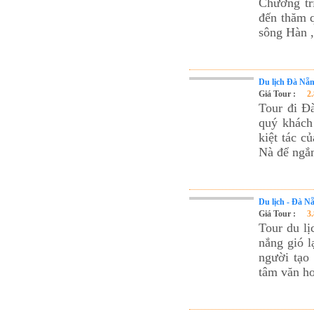
Chương tr
đến thăm 
sông Hàn 
Du lịch Đà Nẵn
Giá Tour :
2
Tour đi Đ
quý khách
kiệt tác c
Nà để ngắm
Du lịch - Đà N
Giá Tour :
3
Tour du l
nắng gió l
người tạo
tâm văn ho