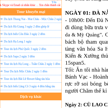
pe và Email cá nhân khác ... Xin chân thành cảm ơn!
Lưu ý:
DU LỊCH ÁNH SAO MỚI
khô
Tour khuyến mại
NGÀY 01: ĐÀ 
- 10h00:
Đến Đà N
Du lịch Thung Nai - Mai Châu - Mộc Châu 2 ngày
đi dùng bữa trưa v
ghép lẻ
Du lịch Hà Giang 3 ngày 2 đêm ghép lẻ
. 
da & Mỳ Quảng”
Du lịch biển Côn Đảo 3 ngày 2 đêm
bách bộ tham qua
Du lịch Hạ Long 1 ngày
tàng văn hóa Sa 
Tour du lịch Phú Quốc 3 ngày 2 đêm
Kiến & Xưởng thủ 
Du lịch Sapa 2 ngày 3 đêm
15span5.
Tour du lịch Hạ Long – Tuần Châu 2 ngày 1 đêm
Tối: Ăn tối nhà h
Tour Du lịch Mộc Châu 2 ngày 1 đêm
Bánh Vạc - Hoành
Tour du lịch Bãi Lữ Resort bằng tàu hỏa
rực rỡ soi bóng b
Du lịch biển Lăng Cô 3 ngày 4 đêm bằng tàu
người Chăm thế kỉ 
Dịch vụ khác
Ngày 2: CÙ LAO