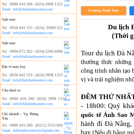
Tel : 0986 416 286 - (024) 3998 1323
Email : info@dulichanhsaomoi.com
Chương Trình Tour
Sale tour
Du lịch
Tel : 0936 042 333 - (024). 39981323
Email : info@dulichanhsaomoi.com
(Thời 
Sale tour
Tel : 0966.072.502 - (024).3266.8060
Tour
du lịch Đà N
Email : info@dulichanhsaomoi.com
thưởng thức những 
Đặt vé máy bay
công trình nhân tạo
Tel : 0936 042 333 - (024) 3998 1323
vị và trải nghiệm nh
Email : info@dulichanhsaomoi.com
Cho thuê xe
ĐÊM THỨ NHẤT
Tel : 0986. 416. 286 - (024). 3998. 1323
Email : info@dulichanhsaomoi.com
- 18h00: Quý khá
quốc tế Ánh Sao M
Chi nhánh - Vp Hưng
Yên
hành đi Đà Nẵng, 
Tel : 0986 416 286 - (0221) 3553 666
Email : dulichanhsaomoi.hy@gmail.com
bay
(Nếu đi bằng má