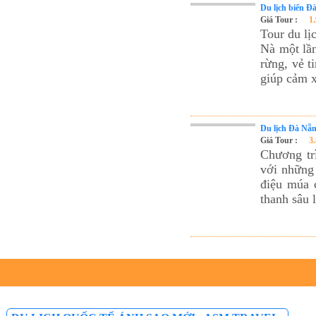
Du lịch biển Đ
Giá Tour :
1
Tour du l
Nà một lần
rừng, vẻ t
giúp cảm 
Du lịch Đà Nẵn
Giá Tour :
3
Chương tr
với những 
điệu múa 
thanh sâu 