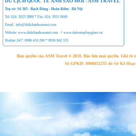
DU LỊCH QUỐC TẾ ÁNH SAO MỚI - ASM TRAVEL
Trụ sở: Số 365 - Bạch Đằng - Hoàn Kiếm - Hà Nội
Tel: 024. 3923 3888 * Fax: 024. 3931 0049
Email : info@dulichanhsaomoi.com
Website: www.dulichanhsaomoi.com
/
www.datvemaybaygiare.vn
Hotline 24/7: 0986 416 286 * 0936 042 333
Bản quyền của ASM Travel ® 2018. Bảo lưu mọi quyền. Ghi rõ n
Số GPKD: 0900652255 do Sở Kế Hoạch