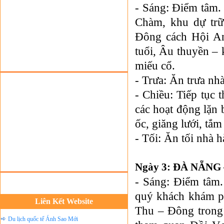
Đặt vé máy bay giá rẻ
- Sáng: Điểm tâm.
Tour du lịch lễ hội
Chàm, khu dự trữ
Tour du Lịch Hà Giang
Đông cách Hội An
Tour du lịch Sapa
tuổi, Âu thuyền –
Tour du lịch Cát Bà
miếu cổ.
Cho thuê xe du lịch Hà Nội
- Trưa: Ăn trưa nh
Cho thuê nhà sàn tại Mai Châu
- Chiều: Tiếp tục 
Cho thuê nhà sàn tại Thung Nai
các hoạt động lặn 
Nhà sàn tại Đảo Dừa Thung Nai
ốc, giăng lưới, tắ
- Tối: Ăn tối nhà 
Cho Thuê xe du lịch Hà Nội giá rẻ
Tour du lịch Phú Quốc
Ngày 3: ĐÀ NẴNG
Tour du lịch Côn Đảo
- Sáng: Điểm tâm.
Tour du lịch Hạ Long
quý khách khám p
ASM Travel - Du lịch Ánh Sao Mới
Liên Kết Website
Thu – Đông trong 
Du lịch quốc tế Ánh Sao Mới