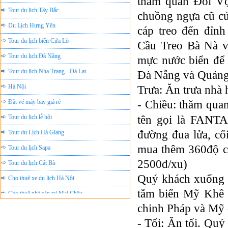
tham quan Đồi Vọ
Tour du lịch Tây Bắc
chuồng ngựa cũ củ
Du Lịch Hưng Yên
cáp treo đến đỉn
Tour du lịch biển Cửa Lò
Cầu Treo Bà Nà v
Tour du lịch Đà Nẵng
mực nước biển để 
Tour du lịch Nha Trang - Đà Lạt
Đà Nẵng và Quảng
Hà Nội
Trưa: Ăn trưa nhà 
Đặt vé máy bay giá rẻ
- Chiều: thăm qua
Tour du lịch lễ hội
tên gọi là FANT
Tour du Lịch Hà Giang
đường đua lửa, cố
Tour du lịch Sapa
mua thêm 360độ ci
Tour du lịch Cát Bà
2500đ/xu)
Cho thuê xe du lịch Hà Nội
Quý khách xuống 
Cho thuê nhà sàn tại Mai Châu
tắm biển Mỹ Khê (
Cho thuê nhà sàn tại Thung Nai
chinh Pháp và Mỹ
Nhà sàn tại Đảo Dừa Thung Nai
- Tối: Ăn tối. Qu