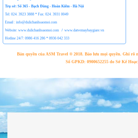
Trụ sở: Số 365 - Bạch Đằng - Hoàn Kiếm - Hà Nội
Tel: 024. 3923 3888 * Fax: 024. 3931 0049
Email : info@dulichanhsaomoi.com
Website: www.dulichanhsaomoi.com
/
www.datvemaybaygiare.vn
Hotline 24/7: 0986 416 286 * 0936 042 333
Bản quyền của ASM Travel ® 2018. Bảo lưu mọi quyền. Ghi rõ n
Số GPKD: 0900652255 do Sở Kế Hoạch