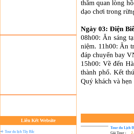
thăm quan lòng hồ
Tour du lịch lễ hội
dạo chơi trong rừn
Tour du Lịch Hà Giang
Tour du lịch Sapa
Ngày 03: Điện Bi
Tour du lịch Cát Bà
08h00: Ăn sáng tạ
Cho thuê xe du lịch Hà Nội
niệm. 11h00: Ăn t
Cho thuê nhà sàn tại Mai Châu
đáp chuyến bay VN
Cho thuê nhà sàn tại Thung Nai
15h00: Về đến Hà 
Nhà sàn tại Đảo Dừa Thung Nai
thành phố. Kết th
Cho Thuê xe du lịch Hà Nội giá rẻ
Quý khách và hẹn g
Tour du lịch Phú Quốc
Tour du lịch Côn Đảo
Tour du lịch Hạ Long
ASM Travel - Du lịch Ánh Sao Mới
Du lịch quốc tế Ánh Sao Mới
Liên Kết Website
Tour du Lịch Đ
Tour du lịch Tây Bắc
Giá Tour :
2