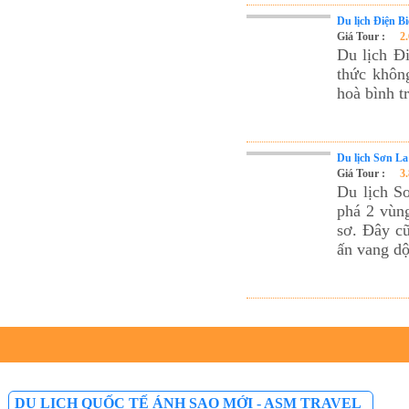
Tour du lịch Phú Quốc
Du lịch Điện B
Giá Tour :
2
Tour du lịch Côn Đảo
Du lịch Đ
Tour du lịch Hạ Long
thức khôn
hoà bình t
ASM Travel - Du lịch Ánh Sao Mới
Du lịch Sơn La
Giá Tour :
3
Du lịch S
phá 2 vùng
sơ. Đây cũ
ấn vang dộ
DU LỊCH QUỐC TẾ ÁNH SAO MỚI - ASM TRAVEL