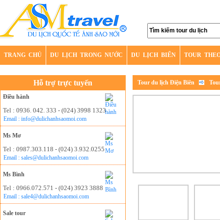
TRANG CHỦ
DU LỊCH TRONG NƯỚC
DU LỊCH BIỂN
TOUR THE
Hỗ trợ trực tuyến
Tour du lịch Điện Biên
Tour
Điều hành
Tel : 0936. 042. 333 - (024) 3998 1323
Email : info@dulichanhsaomoi.com
Ms Mơ
Tel : 0987.303.118 - (024) 3.932.0255
Email : sales@dulichanhsaomoi.com
Ms Bình
Tel : 0966.072.571 - (024) 3923 3888
Email : sale4@dulichanhsaomoi.com
Sale tour