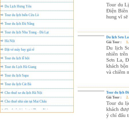
Du Lịch Hưng Yên
Tour du Lị
Điện Biên
Tour du lịch biển Cửa Lò
hung vĩ sẽ
Tour du lịch Đà Nẵng
Tour du lịch Nha Trang - Đà Lạt
Du lịch Sơn La
Hà Nội
Giá Tour :
1
Đặt vé máy bay giá rẻ
Du lịch S
nhiên trên
Tour du lịch lễ hội
Sơn La, Đ
Tour du Lịch Hà Giang
khách bộn
và chiêm 
Tour du lịch Sapa
Tour du lịch Cát Bà
Cho thuê xe du lịch Hà Nội
Tour du lịch Đ
Giá Tour :
2
Cho thuê nhà sàn tại Mai Châu
Tour du l
Cho thuê nhà sàn tại Thung Nai
khách đượ
ý chí đấu 
Nhà sàn tại Đảo Dừa Thung Nai
Cho Thuê xe du lịch Hà Nội giá rẻ