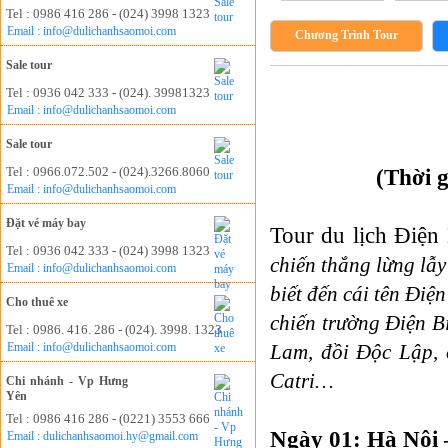
Tel : 0986 416 286 - (024) 3998 1323
Email : info@dulichanhsaomoi.com
Chương Trình Tour
Sale tour
Tel : 0936 042 333 - (024). 39981323
Email : info@dulichanhsaomoi.com
Sale tour
Tel : 0966.072.502 - (024).3266.8060
(Thời 
Email : info@dulichanhsaomoi.com
Đặt vé máy bay
Tour du lịch Điện
Tel : 0936 042 333 - (024) 3998 1323
chiến thắng lừng lẫ
Email : info@dulichanhsaomoi.com
biết đến cái tên Điệ
Cho thuê xe
chiến trường Điện B
Tel : 0986. 416. 286 - (024). 3998. 1323
Email : info@dulichanhsaomoi.com
Lam, đồi Độc Lập,
Catri…
Chi nhánh - Vp Hưng
Yên
Tel : 0986 416 286 - (0221) 3553 666
Ngày 01: Hà Nội –
Email : dulichanhsaomoi.hy@gmail.com