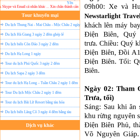
09h00: Xe và Hư
ype và Email cá nhân khác ... Xin chân thành cảm ơn!
Lưu ý:
DU LỊCH ÁNH SAO MỚI
kh
Newstarlight Trave
Tour khuyến mại
khách lên máy bay
Du lịch Thung Nai - Mai Châu - Mộc Châu 2 ngày
Điện Biên, Quý 
ghép lẻ
Du lịch Hà Giang 3 ngày 2 đêm ghép lẻ
trưa. Chiều: Quý k
Du lịch biển Côn Đảo 3 ngày 2 đêm
Điện Biên, Đồi A1
Du lịch Hạ Long 1 ngày
Điện Biên. Tối: Q
Tour du lịch Phú Quốc 3 ngày 2 đêm
Biên.
Du lịch Sapa 2 ngày 3 đêm
Tour du lịch Hạ Long – Tuần Châu 2 ngày 1 đêm
Ngày 02: Tham Q
Tour Du lịch Mộc Châu 2 ngày 1 đêm
Trưa, tối)
Tour du lịch Bãi Lữ Resort bằng tàu hỏa
Sáng: Sau khi ăn
Du lịch biển Lăng Cô 3 ngày 4 đêm bằng tàu
khu rừng nguyên si
Điện Biên Phủ, t
Dịch vụ khác
Võ Nguyên Giáp. 
Đặt vé máy bay giá rẻ