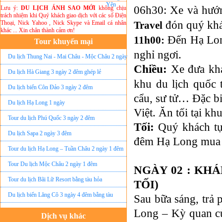
06h30: Xe và hướ
Lưu ý:
DU LỊCH ÁNH SAO MỚI
không chịu
trách nhiệm khi Quý khách giao dịch với các số Điện
đón quý khác
Thoại, Nick Yahoo , Nick Skype và Email cá nhân
Travel
khác ... Xin chân thành cảm ơn!
Đến Hạ Long
11h00:
Tour khuyến mại
nghỉ ngơi.
Du lịch Thung Nai - Mai Châu - Mộc Châu 2 ngày
Chiều:
Xe đưa kh
ghép lẻ
Du lịch Hà Giang 3 ngày 2 đêm ghép lẻ
khu du lịch quốc 
Du lịch biển Côn Đảo 3 ngày 2 đêm
cẩu, sư tử… Đặc bi
Du lịch Hạ Long 1 ngày
Việt. Ăn tối tại kh
Tour du lịch Phú Quốc 3 ngày 2 đêm
Tối:
Quý khách tự
Du lịch Sapa 2 ngày 3 đêm
đêm Hạ Long mua s
Tour du lịch Hạ Long – Tuần Châu 2 ngày 1 đêm
Tour Du lịch Mộc Châu 2 ngày 1 đêm
NGÀY 02 : KHÁ
Tour du lịch Bãi Lữ Resort bằng tàu hỏa
TỐI)
Du lịch biển Lăng Cô 3 ngày 4 đêm bằng tàu
Sau bữa sáng, trả
Long – Kỳ quan củ
Dịch vụ khác