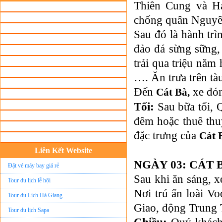
Thiên Cung và Ha
chống quân Nguyê
Sau đó là hành tr
đảo đá sừng sững,
trải qua triệu nă
…. Ăn trưa trên tàu
Đến
xe đón
Cát Bà,
Tối:
Sau bữa tối, 
đêm hoặc thuê thu
đặc trưng của
Cát 
Liên Kết Website
NGÀY 03: CÁT 
Đặt vé máy bay giá rẻ
Sau khi ăn sáng, x
Tour du lịch lễ hội
Nơi trú ẩn loài V
Tour du Lịch Hà Giang
Giao, động Trung Tr
Tour du lịch Sapa