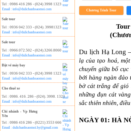
Tel : 0986 416 286 - (024) 3998 1323
Email : info@dulichanhsaomoi.com
Chương Trình Tour
Sale tour
Tour
Tel : 0936 042 333 - (024). 39981323
Email : info@dulichanhsaomoi.com
(Chươn
Sale tour
Tel : 0966.072.502 - (024).3266.8060
Du lịch Hạ Long –
Email : info@dulichanhsaomoi.com
lạ của tạo hoá, một
Đặt vé máy bay
chuyển giữa bố cục
Tel : 0936 042 333 - (024) 3998 1323
bởi hàng ngàn đảo t
Email : info@dulichanhsaomoi.com
bờ cát trắng để gió
Cho thuê xe
những đụn cát vàng
Tel : 0986. 416. 286 - (024). 3998. 1323
Email : info@dulichanhsaomoi.com
sắc thiên nhiên, điều
Chi nhánh - Vp Hưng
Yên
NGÀY 01: HÀ NỘI
Tel : 0986 416 286 - (0221) 3553 666
Email : dulichanhsaomoi.hy@gmail.com