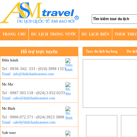
TRANG CHỦ
DU LỊCH TRONG NƯỚC
DU LỊCH BIỂN
TOUR THE
Hỗ trợ trực tuyến
Tour du lịch hạ long
Du lịc
Điều hành
Tel : 0936. 042. 333 - (024) 3998 1323
Email : info@dulichanhsaomoi.com
Ms Mơ
Tel : 0987.303.118 - (024) 3.932.0255
Email : sales@dulichanhsaomoi.com
Ms Bình
Tel : 0966.072.571 - (024) 3923 3888
Email : sale4@dulichanhsaomoi.com
Sale tour