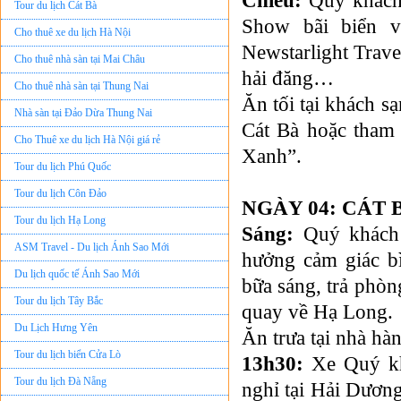
Chiều:
Quý khách 
Tour du lịch Cát Bà
Show bãi biển v
Cho thuê xe du lịch Hà Nội
Newstarlight Trave
Cho thuê nhà sàn tại Mai Châu
hải đăng…
Cho thuê nhà sàn tại Thung Nai
Ăn tối tại khách
Nhà sàn tại Đảo Dừa Thung Nai
Cát Bà hoặc tham 
Cho Thuê xe du lịch Hà Nội giá rẻ
Xanh”.
Tour du lịch Phú Quốc
Tour du lịch Côn Đảo
NGÀY 04: CÁT 
Tour du lịch Hạ Long
Sáng:
Quý khách 
ASM Travel - Du lịch Ánh Sao Mới
hưởng cảm giác b
Du lịch quốc tế Ánh Sao Mới
bữa sáng, trả phòng 
Tour du lịch Tây Bắc
quay về Hạ Long.
Du Lịch Hưng Yên
Ăn trưa tại nhà hà
Tour du lịch biển Cửa Lò
13h30:
Xe Quý khá
Tour du lịch Đà Nẵng
nghỉ tại Hải Dươ