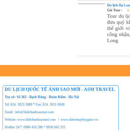
Du lịch Hạ Lon
Giá Tour :
1
Tour du lị
đưa quý k
thế giới v
công nhận
Long
DU LỊCH QUỐC TẾ ÁNH SAO MỚI - ASM TRAVEL
Trụ sở: Số 365 - Bạch Đằng - Hoàn Kiếm - Hà Nội
Tel: 024. 3923 3888 * Fax: 024. 3931 0049
Email : info@dulichanhsaomoi.com
Website: www.dulichanhsaomoi.com
/
www.datvemaybaygiare.vn
Hotline 24/7: 0986 416 286 * 0936 042 333