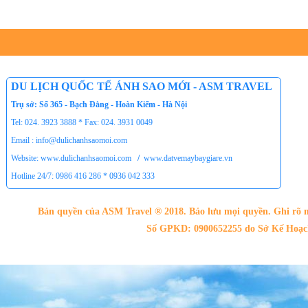
Tour du lịch Phú Quốc
Tour du lịch Côn Đảo
Tour du lịch Hạ Long
ASM Travel - Du lịch Ánh Sao Mới
DU LỊCH QUỐC TẾ ÁNH SAO MỚI - ASM TRAVEL
Trụ sở: Số 365 - Bạch Đằng - Hoàn Kiếm - Hà Nội
Tel: 024. 3923 3888 * Fax: 024. 3931 0049
Email : info@dulichanhsaomoi.com
Website: www.dulichanhsaomoi.com
/
www.datvemaybaygiare.vn
Hotline 24/7: 0986 416 286 * 0936 042 333
Bản quyền của ASM Travel ® 2018. Bảo lưu mọi quyền. Ghi rõ n
Số GPKD: 0900652255 do Sở Kế Hoạch