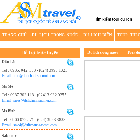
TRANG CHỦ
DU LỊCH TRONG NƯỚC
DU LỊCH BIỂN
TOUR THE
Hỗ trợ trực tuyến
Du lịch trong nước
Tour du
Điều hành
Tel : 0936. 042. 333 - (024) 3998 1323
Email : info@dulichanhsaomoi.com
Ms Mơ
Tel : 0987.303.118 - (024) 3.932.0255
Email : sales@dulichanhsaomoi.com
Ms Bình
Tel : 0966.072.571 - (024) 3923 3888
Email : sale4@dulichanhsaomoi.com
Sale tour