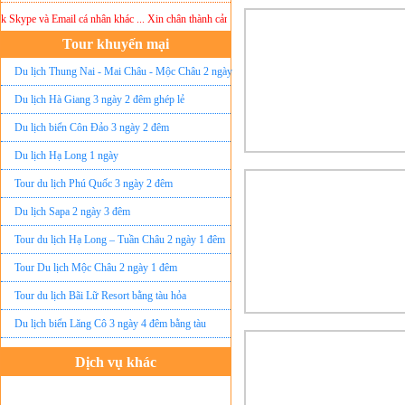
Skype và Email cá nhân khác ... Xin chân thành cảm ơn!
Lưu ý:
DU LỊCH ÁNH SAO MỚI
k
Tour khuyến mại
Du lịch Thung Nai - Mai Châu - Mộc Châu 2 ngày
ghép lẻ
Du lịch Hà Giang 3 ngày 2 đêm ghép lẻ
Du lịch biển Côn Đảo 3 ngày 2 đêm
Du lịch Hạ Long 1 ngày
Tour du lịch Phú Quốc 3 ngày 2 đêm
Du lịch Sapa 2 ngày 3 đêm
Tour du lịch Hạ Long – Tuần Châu 2 ngày 1 đêm
Tour Du lịch Mộc Châu 2 ngày 1 đêm
Tour du lịch Bãi Lữ Resort bằng tàu hỏa
Du lịch biển Lăng Cô 3 ngày 4 đêm bằng tàu
Dịch vụ khác
Đặt vé máy bay giá rẻ
Tour du lịch lễ hội