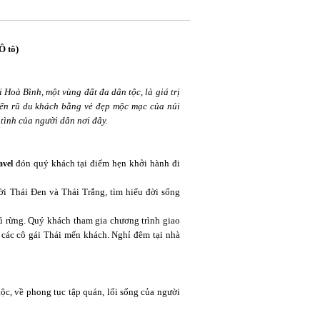
Ô tô)
i Hoà Bình, một vùng đất đa dân tộc, là giá trị
ến rũ du khách bằng vẻ đẹp mộc mạc của núi
tình của người dân nơi đây.
đón quý khách tại điểm hẹn khởi hành đi
avel
i Thái Đen và Thái Trắng, tìm hiểu đời sống
hú rừng. Quý khách tham gia chương trình giao
g các cô gái Thái mến khách. Nghỉ đêm tại nhà
ộc, về phong tục tập quán, lối sống của người