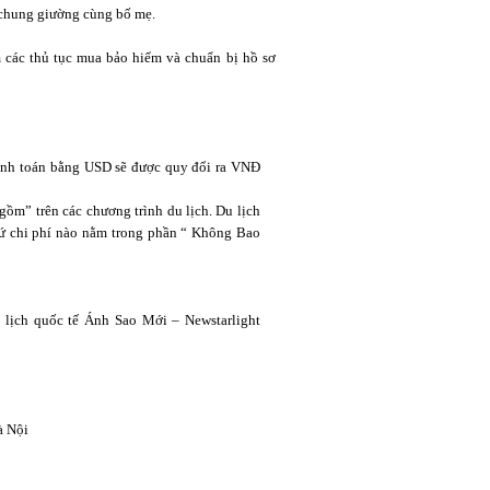
ủ chung giường cùng bố mẹ.
m các thủ tục mua bảo hiểm và chuẩn bị hồ sơ
anh toán bằng USD sẽ được quy đổi ra VNĐ
ồm” trên các chương trình du lịch. Du lịch
cứ chi phí nào nằm trong phần “ Không Bao
 lịch quốc tế Ánh Sao Mới – Newstarlight
à Nội