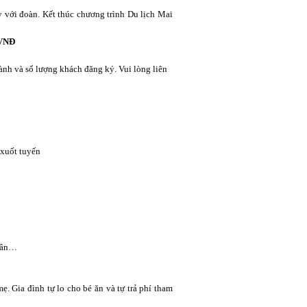
 với đoàn. Kết thúc chương trình Du lịch Mai
ện Thoại, Nick Yahoo , Nick Skype và Email cá nhân khác ... Xin chân thành cảm ơn!
 VNĐ
hành và số lượng khách đăng ký. Vui lòng liên
 xuốt tuyến
nhân…
ẹ. Gia đình tự lo cho bé ăn và tự trả phí tham