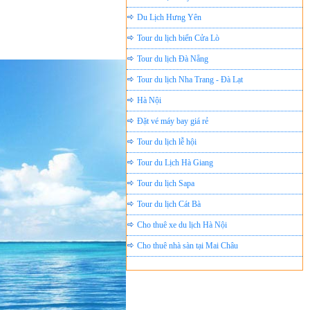
Du Lịch Hưng Yên
Tour du lịch biển Cửa Lò
Tour du lịch Đà Nẵng
Tour du lịch Nha Trang - Đà Lạt
Hà Nội
Đặt vé máy bay giá rẻ
Tour du lịch lễ hội
Tour du Lịch Hà Giang
Tour du lịch Sapa
Tour du lịch Cát Bà
Cho thuê xe du lịch Hà Nội
Cho thuê nhà sàn tại Mai Châu
Cho thuê nhà sàn tại Thung Nai
Nhà sàn tại Đảo Dừa Thung Nai
Cho Thuê xe du lịch Hà Nội giá rẻ