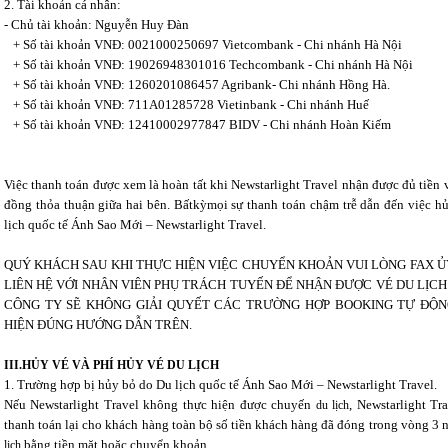
2. Tài khoản cá nhân:
- Chủ tài khoản: Nguyễn Huy Đàn
+ Số tài khoản VNĐ: 0021000250697 Vietcombank - Chi nhánh Hà Nội
+ Số tài khoản VNĐ: 19026948301016 Techcombank - Chi nhánh Hà Nội
+ Số tài khoản VNĐ: 1260201086457 Agribank- Chi nhánh Hồng Hà.
+ Số tài khoản VNĐ: 711A01285728 Vietinbank - Chi nhánh Huế
+ Số tài khoản VNĐ: 12410002977847 BIDV - Chi nhánh Hoàn Kiếm
Việc thanh toán được xem là hoàn tất khi Newstarlight Travel nhận được đủ tiền
đồng thỏa thuận giữa hai bên. Bấtkỳmọi sự thanh toán chậm trễ dẫn đến việc h
lịch quốc tế Ánh Sao Mới – Newstarlight Travel.
QUÝ KHÁCH SAU KHI THỰC HIỆN VIỆC CHUYỂN KHOẢN VUI LÒNG FAX Ủ
LIÊN HỆ VỚI NHÂN VIÊN PHỤ TRÁCH TUYẾN ĐỂ NHẬN ĐƯỢC VÉ DU LỊCH
CÔNG TY SẼ KHÔNG GIẢI QUYẾT CÁC TRƯỜNG HỢP BOOKING TỰ Đ
HIỆN ĐÚNG HƯỚNG DẪN TRÊN.
III.HỦY VÉ VÀ PHÍ HỦY VÉ DU LỊCH
1. Trường hợp bị hủy bỏ do Du lịch quốc tế Ánh Sao Mới – Newstarlight Travel.
Nếu Newstarlight Travel không thực hiện được chuyến
, Newstarlight Tr
du lịch
thanh toán lại cho khách hàng toàn bộ số tiền khách hàng đã đóng trong vòng 3 
bằng tiền mặt hoặc chuyển khoản.
lịch