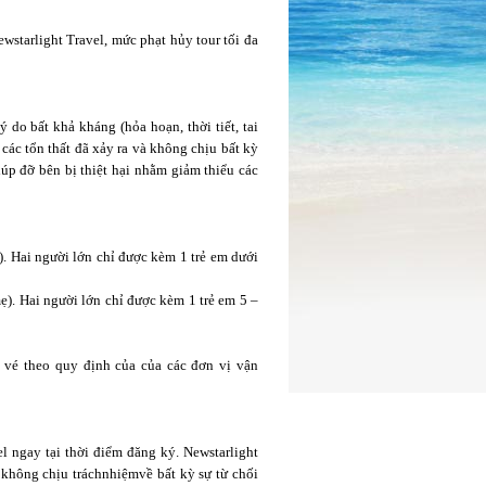
wstarlight Travel, mức phạt hủy tour tối đa
 do bất khả kháng (hỏa hoạn, thời tiết, tai
 các tổn thất đã xảy ra và không chịu bất kỳ
úp đỡ bên bị thiệt hại nhằm giảm thiểu các
). Hai người lớn chỉ được kèm 1 trẻ em dưới
ẹ). Hai người lớn chỉ được kèm 1 trẻ em 5 –
 vé theo quy định của của các đơn vị vận
l ngay tại thời điểm đăng ký. Newstarlight
không chịu tráchnhiệmvề bất kỳ sự từ chối