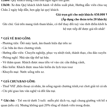
12h00:
Quý khách dùng cơm trưa nghỉ ngơi thư giãn.
13h30:
Xe đưa Quý khách khởi hành về điểm xuất phát, Hướng dẫn viên chia tay
ý:
DU LỊCH ÁNH SAO MỚI
không chịu trách nhiệm khi Quý khách giao dịch với các số Đi
Châu 2 ngày hấp dẫn, hẹn gặp lại quý khách.
Giá trọn gói cho một khách: 650.000
(Áp dụng cho đoàn trên 20 khách)
Ghi chú: Giá trên mang tính tham khảo, có thể thay đổi tuỳ vào thời điểm khởi 
hệ trực tiếp để được giá tốt nhất!
* GIÁ VÉ BAO GỒM:
- Phương tiện: Ôtô máy lạnh, âm thanh hiện đại trên xe
- Các bữa ăn theo chương trình.
- Hướng dẫn viên: Chuyên nghiệp, phục vụ nhiệt tình, thành thạo, chu đáo xuyên
- Phòng nghỉ: Nhà sàn tập thể tại bản.
- Vé thăm quan: Khách được mua tiền vé vào các cửa thắng cảnh,
- Bảo hiểm: Khách được mua bảo hiểm du lịch trọn tour
- Khuyến mại: Nước uống trên xe.
* GIÁ CHƯA BAO GỒM:
- Thuế VAT ,điện thoại cá nhân, ăn uống ngoài chương trình,vui chơi giải trí cá 
- Chi phí giao lưu văn nghệ và đốt lửa trại.
* Ghi chú:
- Trẻ em từ dưới 5 tuổi: miễn phí dịch vụ, ngủ chung giường với bố m
quan (nếu có). Nhưng không quá 20% tổng số thành viên trong đoàn.