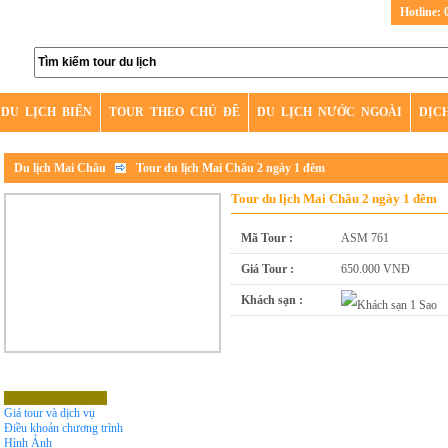
Hotline: 
DU LỊCH BIỂN
TOUR THEO CHỦ ĐỀ
DU LỊCH NƯỚC NGOÀI
DỊC
Du lịch Mai Châu
Tour du lịch Mai Châu 2 ngày 1 đêm
Tour du lịch Mai Châu 2 ngày 1 đêm
Mã Tour :
ASM 761
Giá Tour :
650.000 VNĐ
Khách sạn :
Chương Trình Tour
Giá tour và dịch vụ
Điều khoản chương trình
Hình Ảnh