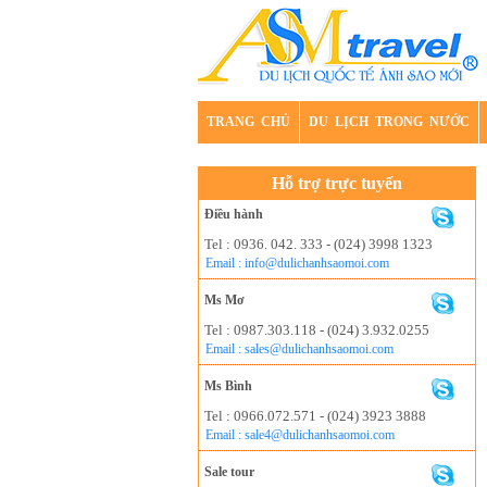
TRANG CHỦ
DU LỊCH TRONG NƯỚC
Hỗ trợ trực tuyến
Điều hành
Tel : 0936. 042. 333 - (024) 3998 1323
Email : info@dulichanhsaomoi.com
Ms Mơ
Tel : 0987.303.118 - (024) 3.932.0255
Email : sales@dulichanhsaomoi.com
Ms Bình
Tel : 0966.072.571 - (024) 3923 3888
Email : sale4@dulichanhsaomoi.com
Sale tour