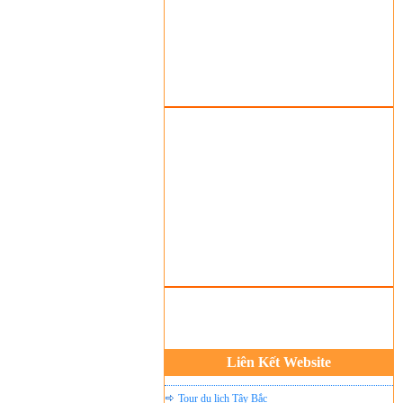
Tour du lịch lễ hội
Tour du Lịch Hà Giang
Tour du lịch Sapa
Tour du lịch Cát Bà
Cho thuê xe du lịch Hà Nội
Cho thuê nhà sàn tại Mai Châu
Cho thuê nhà sàn tại Thung Nai
Nhà sàn tại Đảo Dừa Thung Nai
Cho Thuê xe du lịch Hà Nội giá rẻ
Tour du lịch Phú Quốc
Tour du lịch Côn Đảo
Tour du lịch Hạ Long
ASM Travel - Du lịch Ánh Sao Mới
Du lịch quốc tế Ánh Sao Mới
Liên Kết Website
Tour du lịch Tây Bắc