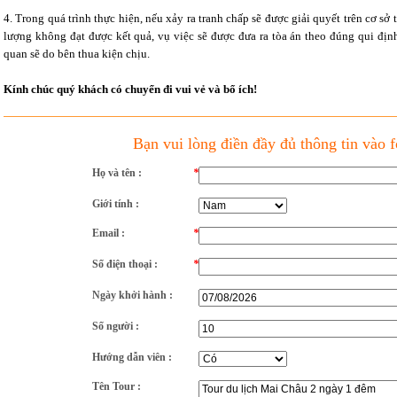
4. Trong quá trình thực hiện, nếu xảy ra tranh chấp sẽ được giải quyết trên cơ s
lượng không đạt được kết quả, vụ việc sẽ được đưa ra tòa án theo đúng qui định
quan sẽ do bên thua kiện chịu.
Kính chúc quý khách có chuyển đi vui vẻ và bổ ích!
Bạn vui lòng điền đầy đủ thông tin vào 
Họ và tên :
*
Giới tính :
Email :
*
Số điện thoại :
*
Ngày khởi hành :
Số người :
Hướng dẫn viên :
Tên Tour :