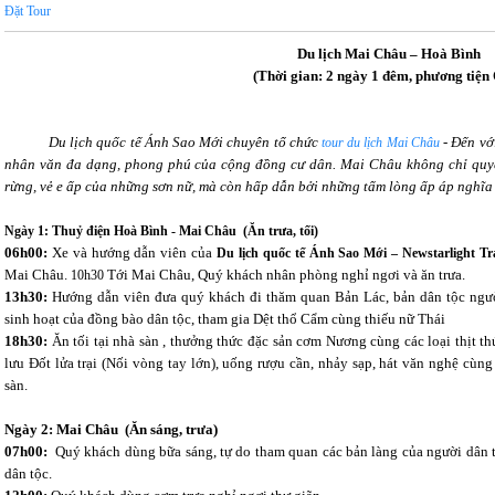
Đặt Tour
Du lịch Mai Châu – Hoà Bình
(Thời gian: 2 ngày 1 đêm, phương tiện 
Du lịch quốc tế Ánh Sao Mới chuyên tổ chức
- Đến vớ
tour du lịch Mai Châu
nhân văn đa dạng, phong phú của cộng đồng cư dân. Mai Châu không chỉ quy
rừng, vẻ e ấp của những sơn nữ, mà còn hấp dẫn bởi những tấm lòng ấp áp nghĩa 
Ngày 1: Thuỷ điện Hoà Bình - Mai Châu
(Ăn trưa, tối)
06h00:
Xe và hướng dẫn viên của
Du lịch quốc tế Ánh Sao Mới – Newstarlight Tr
Mai Châu.
Tới Mai Châu, Quý khách nhân phòng nghỉ ngơi và ăn trưa.
10h30
13h30:
Hướng dẫn viên đưa quý khách đi thăm quan Bản Lác, bản dân tộc ngườ
sinh hoạt của đồng bào dân tộc, tham gia Dệt thổ Cẩm cùng thiếu nữ Thái
18h30:
Ăn tối tại nhà sàn , thưởng thức đặc sản cơm Nương cùng các loại thịt t
lưu Đốt lửa trại (Nối vòng tay lớn), uống rượu cần, nhảy sạp, hát văn nghệ cùn
sàn.
Ngày 2: Mai Châu
(Ăn sáng, trưa)
07h00:
Quý khách dùng bữa sáng, tự do tham quan các bản làng của người dân t
dân tộc.