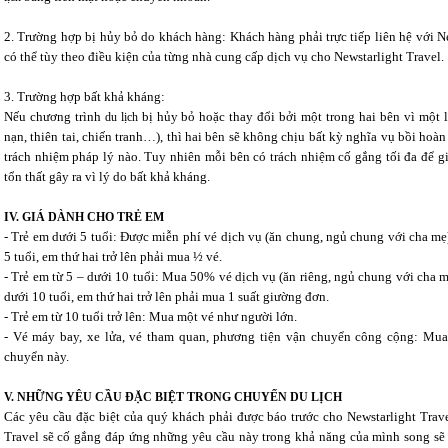
2. Trường hợp bị hủy bỏ do khách hàng: Khách hàng phải trực tiếp liên hệ với Ne
có thể tùy theo điều kiện của từng nhà cung cấp dịch vụ cho Newstarlight Travel.
3. Trường hợp bất khả kháng:
Nếu chương trình
bị hủy bỏ hoặc thay đổi bởi một trong hai bên vì một lý
du lịch
nạn, thiên tai, chiến tranh…), thì hai bên sẽ không chịu bất kỳ nghĩa vụ bồi hoàn
trách nhiệm pháp lý nào. Tuy nhiên mỗi bên có trách nhiệm cố gắng tối đa để gi
tổn thất gây ra vì lý do bất khả kháng.
IV. GIÁ DÀNH CHO TRẺ EM
- Trẻ em dưới 5 tuổi: Được miễn phí vé dịch vụ (ăn chung, ngủ chung với cha mẹ
5 tuổi, em thứ hai trở lên phải mua ½ vé.
- Trẻ em từ 5 – dưới 10 tuổi: Mua 50% vé dịch vụ (ăn riêng, ngủ chung với cha m
dưới 10 tuổi, em thứ hai trở lên phải mua 1 suất giường đơn.
- Trẻ em từ 10 tuổi trở lên: Mua một vé như người lớn.
- Vé máy bay, xe lửa, vé tham quan, phương tiện vận chuyển công cộng: Mua
chuyển này.
V. NHỮNG YÊU CẦU ĐẶC BIỆT TRONG CHUYẾN DU LỊCH
Các yêu cầu đặc biệt của quý khách phải được báo trước cho Newstarlight Trave
Travel sẽ cố gắng đáp ứng những yêu cầu này trong khả năng của mình song sẽ 