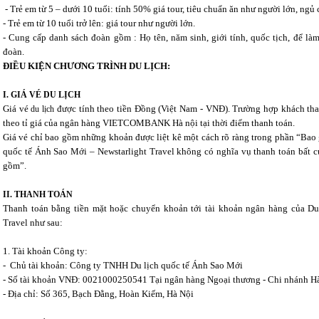
- Trẻ em từ 5 – dưới 10 tuổi: tính 50% giá tour, tiêu chuẩn ăn như người lớn, ng
- Trẻ em từ 10 tuổi trở lên: giá tour như người lớn.
- Cung cấp danh sách đoàn gồm : Họ tên, năm sinh, giới tính, quốc tịch, để là
đoàn.
ĐIỀU KIỆN CHƯƠNG TRÌNH DU LỊCH:
I. GIÁ VÉ DU LỊCH
Giá vé
được tính theo tiền Đồng (Việt Nam - VNĐ). Trường hợp khách th
du lịch
theo tỉ giá của ngân hàng VIETCOMBANK Hà nội tại thời điểm thanh toán.
Giá vé chỉ bao gồm những khoản được liệt kê một cách rõ ràng trong phần “Bao g
quốc tế Ánh Sao Mới – Newstarlight Travel không có nghĩa vụ thanh toán bất 
gồm”.
II. THANH TOÁN
Thanh toán bằng tiền mặt hoặc chuyển khoản tới tài khoản ngân hàng của Du
Travel như sau:
1. Tài khoản Công ty:
- Chủ tài khoản: Công ty TNHH Du lịch quốc tế Ánh Sao Mới
- Số tài khoản VNĐ: 0021000250541 Tại ngân hàng Ngoại thương - Chi nhánh H
- Địa chỉ: Số 365, Bạch Đằng, Hoàn Kiếm, Hà Nội