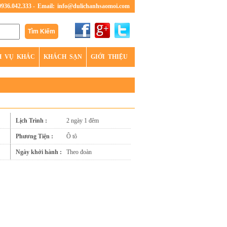
0936.042.333 -
Email:
info@dulichanhsaomoi.com
H VỤ KHÁC
KHÁCH SẠN
GIỚI THIỆU
Lịch Trình :
2 ngày 1 đêm
Phương Tiện :
Ô tô
Ngày khởi hành :
Theo đoàn