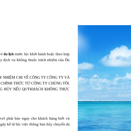
 vé
trước lúc khởi hành hoặc theo hợp
du lịch
ủy dịch vụ không thuộc trách nhiệm của Du
Y NHIỆM CHI VỀ CÔNG TY CÔNG TY VÀ
 CHÍNH THỨC TỪ CÔNG TY CHÚNG TÔI.
ỘNG HỦY NẾU QUÝKHÁCH KHÔNG THỰC
avel phải báo ngay cho khách hàng biết và
ngày kể từ lúc việc thông báo hủy chuyến
du