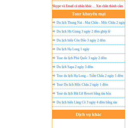
 Điện Thoại, Nick Yahoo , Nick Skype và Email cá nhân khác ... Xin chân thành cảm ơn!
Lưu 
Tour khuyến mại
Du lịch Thung Nai - Mai Châu - Mộc Châu 2 ngày
ghép lẻ
Du lịch Hà Giang 3 ngày 2 đêm ghép lẻ
Du lịch biển Côn Đảo 3 ngày 2 đêm
Du lịch Hạ Long 1 ngày
Tour du lịch Phú Quốc 3 ngày 2 đêm
Du lịch Sapa 2 ngày 3 đêm
Tour du lịch Hạ Long – Tuần Châu 2 ngày 1 đêm
Tour Du lịch Mộc Châu 2 ngày 1 đêm
Tour du lịch Bãi Lữ Resort bằng tàu hỏa
Du lịch biển Lăng Cô 3 ngày 4 đêm bằng tàu
Dịch vụ khác
Đặt vé máy bay giá rẻ