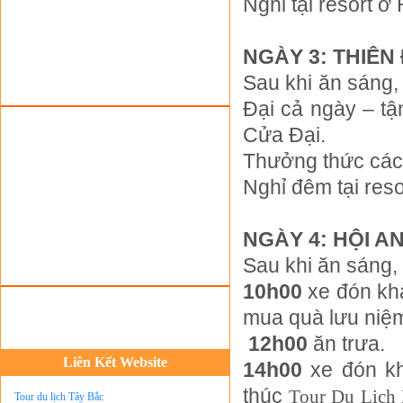
Nghỉ tại resort ở 
Tour du lịch lễ hội
Tour du Lịch Hà Giang
NGÀY 3: THIÊN 
Tour du lịch Sapa
Sau khi ăn sáng,
Tour du lịch Cát Bà
Đại cả ngày – tậ
Cho thuê xe du lịch Hà Nội
Cửa Đại.
Cho thuê nhà sàn tại Mai Châu
Thưởng thức các l
Cho thuê nhà sàn tại Thung Nai
Nghỉ đêm tại reso
Nhà sàn tại Đảo Dừa Thung Nai
Cho Thuê xe du lịch Hà Nội giá rẻ
NGÀY 4: HỘI AN
Tour du lịch Phú Quốc
Sau khi ăn sáng,
Tour du lịch Côn Đảo
10h00
xe đón kh
Tour du lịch Hạ Long
mua quà lưu niệ
ASM Travel - Du lịch Ánh Sao Mới
12h00
ăn trưa.
Du lịch quốc tế Ánh Sao Mới
Liên Kết Website
14h00
xe đón kh
Tour du lịch Tây Bắc
thúc
Tour Du Lịch