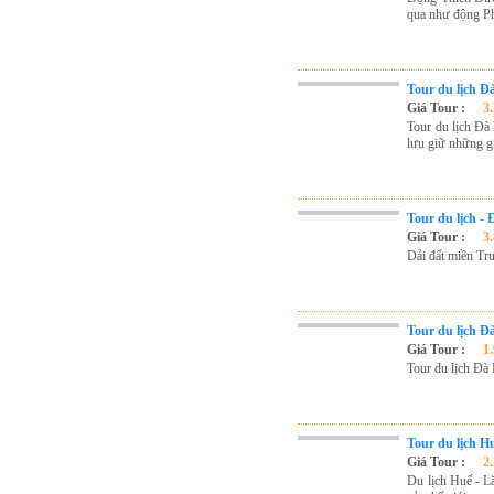
Tour du lịch Phú Quốc
qua như động P
Tour du lịch Côn Đảo
Tour du lịch Hạ Long
Tour du lịch Đ
Giá Tour :
3
ASM Travel - Du lịch Ánh Sao Mới
Tour du lịch Đà
lưu giữ những gi
Tour du lịch -
Giá Tour :
3
Dải đất miền Tru
Tour du lịch Đ
Giá Tour :
1
Tour du lịch Đà
Tour du lịch H
Giá Tour :
2
Du lịch Huế - L