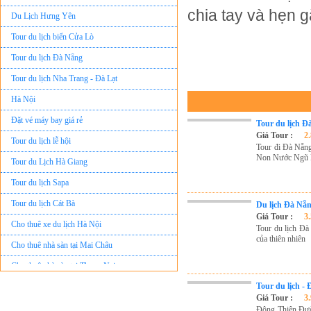
Du Lịch Hưng Yên
chia tay và hẹn g
Tour du lịch biển Cửa Lò
Tour du lịch Đà Nẵng
Tour du lịch Nha Trang - Đà Lạt
Hà Nội
Đặt vé máy bay giá rẻ
Tour du lịch Đ
Tour du lịch lễ hội
Giá Tour :
2
Tour đi Đà Nẵng
Tour du Lịch Hà Giang
Non Nước Ngũ 
Tour du lịch Sapa
Tour du lịch Cát Bà
Du lịch Đà Nẵ
Cho thuê xe du lịch Hà Nội
Giá Tour :
3
Tour du lịch Đ
Cho thuê nhà sàn tại Mai Châu
của thiên nhiên
Cho thuê nhà sàn tại Thung Nai
Nhà sàn tại Đảo Dừa Thung Nai
Tour du lịch -
Cho Thuê xe du lịch Hà Nội giá rẻ
Giá Tour :
3
Động Thiên Đườ