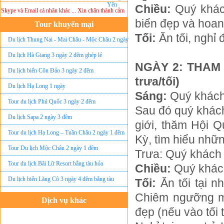
Chiều:
Quý khách
pe và Email cá nhân khác ... Xin chân thành cảm ơn!
Lưu ý:
DU LỊCH ÁNH SAO MỚI
khô
biển đẹp và hoan
Tour khuyến mại
Tối:
Ăn tối, nghỉ 
Du lịch Thung Nai - Mai Châu - Mộc Châu 2 ngày
ghép lẻ
Du lịch Hà Giang 3 ngày 2 đêm ghép lẻ
NGÀY 2: THAM 
Du lịch biển Côn Đảo 3 ngày 2 đêm
trưa/tối)
Du lịch Hạ Long 1 ngày
Sáng:
Quý khách 
Tour du lịch Phú Quốc 3 ngày 2 đêm
Sau đó quý khách
Du lịch Sapa 2 ngày 3 đêm
giới, thăm Hội 
Tour du lịch Hạ Long – Tuần Châu 2 ngày 1 đêm
Kỳ, tìm hiểu nhữn
Tour Du lịch Mộc Châu 2 ngày 1 đêm
Trưa:
Quý khách 
Tour du lịch Bãi Lữ Resort bằng tàu hỏa
Chiều:
Quý khách 
Du lịch biển Lăng Cô 3 ngày 4 đêm bằng tàu
Tối:
Ăn tối tại 
Chiêm ngưỡng mộ
Dịch vụ khác
đẹp (nếu vào tối
Đặt vé máy bay giá rẻ