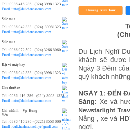
Tel : 0986 416 286 - (024) 3998 1323
Email : info@dulichanhsaomoi.com
Chương Trình Tour
Sale tour
T
Tel : 0936 042 333 - (024). 39981323
Email : info@dulichanhsaomoi.com
(Ch
Sale tour
Tel : 0966.072.502 - (024).3266.8060
Du Lịch Nghĩ D
Email : info@dulichanhsaomoi.com
khách sẽ được k
Đặt vé máy bay
Ngày 3 Đêm của 
Tel : 0936 042 333 - (024) 3998 1323
quý khách những 
Email : info@dulichanhsaomoi.com
Cho thuê xe
NGÀY 1: ĐẾN ĐÀ
Tel : 0986. 416. 286 - (024). 3998. 1323
Sáng:
Xe và hướ
Email : info@dulichanhsaomoi.com
Newstarlight Tra
Chi nhánh - Vp Hưng
Yên
Nẵng , xe và HD
Tel : 0986 416 286 - (0221) 3553 666
ngơi.
Email : dulichanhsaomoi.hy@gmail.com