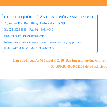
DU LỊCH QUỐC TẾ ÁNH SAO MỚI - ASM TRAVEL
Trụ sở: Số 365 - Bạch Đằng - Hoàn Kiếm - Hà Nội
Tel: 024. 3923 3888 * Fax: 024. 3931 0049
Email : info@dulichanhsaomoi.com
Website: www.dulichanhsaomoi.com
/
www.datvemaybaygiare.vn
Hotline 24/7: 0986 416 286 * 0936 042 333
Bản quyền của ASM Travel ® 2018. Bảo lưu mọi quyền. Ghi rõ n
Số GPKD: 0900652255 do Sở Kế Hoạch