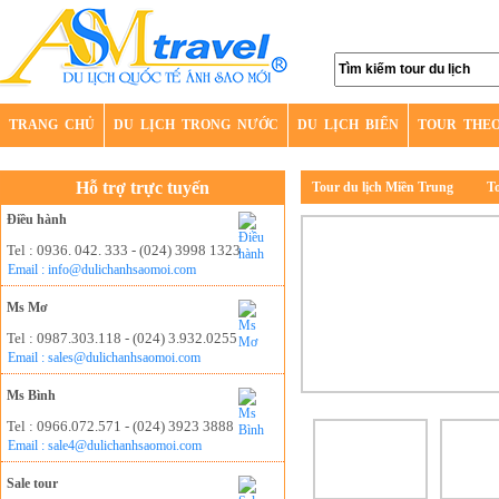
TRANG CHỦ
DU LỊCH TRONG NƯỚC
DU LỊCH BIỂN
TOUR THE
Hỗ trợ trực tuyến
Tour du lịch Miền Trung
To
Điều hành
Tel : 0936. 042. 333 - (024) 3998 1323
Email : info@dulichanhsaomoi.com
Ms Mơ
Tel : 0987.303.118 - (024) 3.932.0255
Email : sales@dulichanhsaomoi.com
Ms Bình
Tel : 0966.072.571 - (024) 3923 3888
Email : sale4@dulichanhsaomoi.com
Sale tour