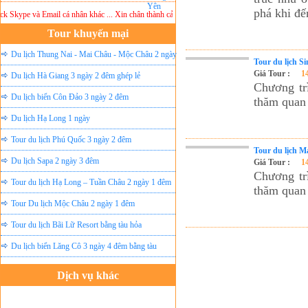
phá khi đế
Skype và Email cá nhân khác ... Xin chân thành cảm ơn!
Lưu ý:
DU LỊCH ÁNH SAO MỚI
Tour khuyến mại
Du lịch Thung Nai - Mai Châu - Mộc Châu 2 ngày
Tour du lịch S
Giá Tour :
1
ghép lẻ
Du lịch Hà Giang 3 ngày 2 đêm ghép lẻ
Chương tr
Du lịch biển Côn Đảo 3 ngày 2 đêm
thăm quan 
Du lịch Hạ Long 1 ngày
Tour du lịch Phú Quốc 3 ngày 2 đêm
Tour du lịch M
Du lịch Sapa 2 ngày 3 đêm
Giá Tour :
1
Chương tr
Tour du lịch Hạ Long – Tuần Châu 2 ngày 1 đêm
thăm quan 
Tour Du lịch Mộc Châu 2 ngày 1 đêm
Tour du lịch Bãi Lữ Resort bằng tàu hỏa
Du lịch biển Lăng Cô 3 ngày 4 đêm bằng tàu
Dịch vụ khác