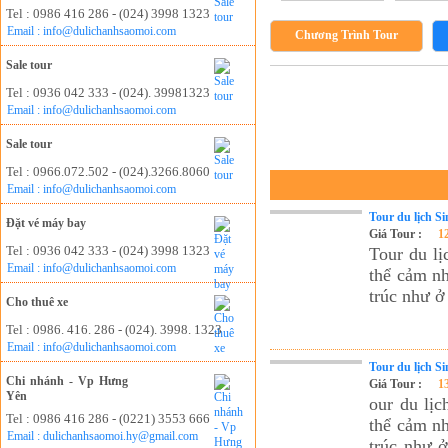
Tel : 0986 416 286 - (024) 3998 1323
Email : info@dulichanhsaomoi.com
Chương Trình Tour
Sale tour
Tel : 0936 042 333 - (024). 39981323
Email : info@dulichanhsaomoi.com
Sale tour
Tel : 0966.072.502 - (024).3266.8060
Email : info@dulichanhsaomoi.com
Tour du lịch S
Đặt vé máy bay
Giá Tour :
1
Tel : 0936 042 333 - (024) 3998 1323
Tour du lị
Email : info@dulichanhsaomoi.com
thể cảm nh
trúc như ở
Cho thuê xe
Tel : 0986. 416. 286 - (024). 3998. 1323
Email : info@dulichanhsaomoi.com
Tour du lịch S
Chi nhánh - Vp Hưng
Giá Tour :
1
Yên
our du lịc
Tel : 0986 416 286 - (0221) 3553 666
thể cảm nh
Email : dulichanhsaomoi.hy@gmail.com
trúc như ở