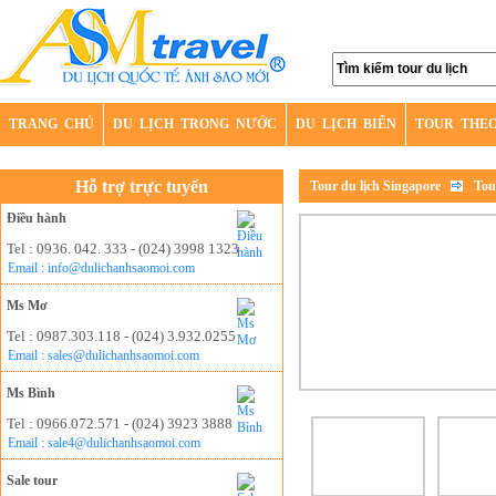
TRANG CHỦ
DU LỊCH TRONG NƯỚC
DU LỊCH BIỂN
TOUR THE
Hỗ trợ trực tuyến
Tour du lịch Singapore
Tou
Điều hành
Tel : 0936. 042. 333 - (024) 3998 1323
Email : info@dulichanhsaomoi.com
Ms Mơ
Tel : 0987.303.118 - (024) 3.932.0255
Email : sales@dulichanhsaomoi.com
Ms Bình
Tel : 0966.072.571 - (024) 3923 3888
Email : sale4@dulichanhsaomoi.com
Sale tour