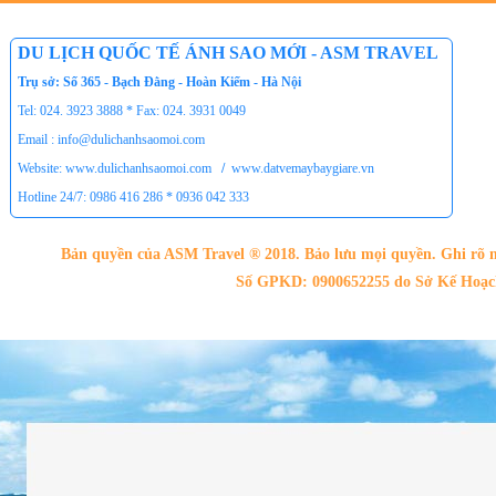
Nhà sàn tại Đảo Dừa Thung Nai
Cho Thuê xe du lịch Hà Nội giá rẻ
DU LỊCH QUỐC TẾ ÁNH SAO MỚI - ASM TRAVEL
Tour du lịch Phú Quốc
Trụ sở: Số 365 - Bạch Đằng - Hoàn Kiếm - Hà Nội
Tour du lịch Côn Đảo
Tel: 024. 3923 3888 * Fax: 024. 3931 0049
Email : info@dulichanhsaomoi.com
Tour du lịch Hạ Long
Website: www.dulichanhsaomoi.com
/
www.datvemaybaygiare.vn
ASM Travel - Du lịch Ánh Sao Mới
Hotline 24/7: 0986 416 286 * 0936 042 333
Bản quyền của ASM Travel ® 2018. Bảo lưu mọi quyền. Ghi rõ n
Số GPKD: 0900652255 do Sở Kế Hoạch