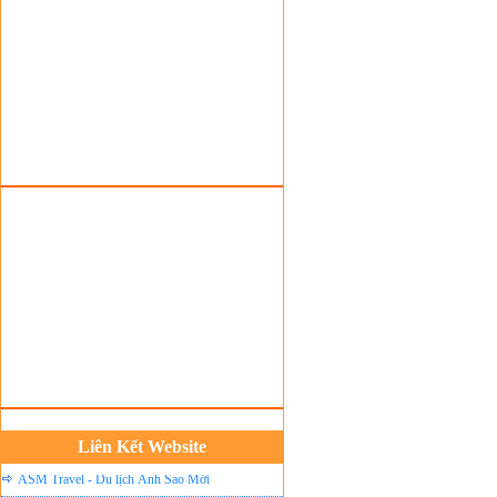
Đặt vé máy bay giá rẻ
Tour du lịch lễ hội
Tour du Lịch Hà Giang
Tour du lịch Sapa
Tour du lịch Cát Bà
Cho thuê xe du lịch Hà Nội
Cho thuê nhà sàn tại Mai Châu
Cho thuê nhà sàn tại Thung Nai
Nhà sàn tại Đảo Dừa Thung Nai
Cho Thuê xe du lịch Hà Nội giá rẻ
Tour du lịch Phú Quốc
Tour du lịch Côn Đảo
Tour du lịch Hạ Long
Liên Kết Website
ASM Travel - Du lịch Ánh Sao Mới