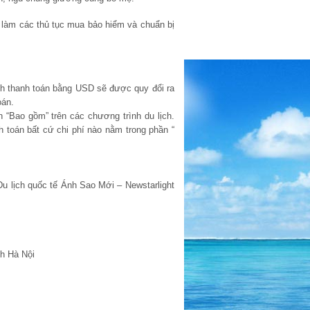
ể làm các thủ tục mua bảo hiểm và chuẩn bị
h thanh toán bằng USD sẽ được quy đổi ra
oán.
 “Bao gồm” trên các chương trình du lịch.
h toán bất cứ chi phí nào nằm trong phần “
u lịch quốc tế Ánh Sao Mới – Newstarlight
h Hà Nội