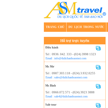
TRANG CHỦ
DU LỊCH TRONG NƯỚC
Hỗ trợ trực tuyến
Điều hành
Tel : 0936. 042. 333 - (024) 3998 1323
Email : info@dulichanhsaomoi.com
Ms Mơ
Tel : 0987.303.118 - (024) 3.932.0255
Email : sales@dulichanhsaomoi.com
Ms Bình
Tel : 0966.072.571 - (024) 3923 3888
Email : sale4@dulichanhsaomoi.com
Sale tour