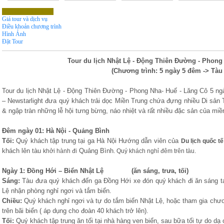
Chương Trình Tour
Giá tour và dịch vụ
Điều khoản chương trình
Hình Ảnh
Đặt Tour
Tour du lịch
Nhật Lệ - Động Thiên Đường - Phong
(Chương trình: 5 ngày 5 đêm -> Tàu
Tour du lịch
Nhật Lệ - Động Thiên Đường - Phong Nha- Huế - Lăng Cô 5 n
– Newstarlight đưa quý khách trải dọc Miền Trung chứa
đựng nhiều Di sản 
& ngập tràn những lễ hội tưng bừng, náo nhiệt và rất nhiều đặc sản của miề
Đêm ngày 01: Hà Nội - Quảng Bình
Tối:
Quý khách tập trung tại
ga Hà Nội Hướng dẫn viên của
Du lịch quốc t
khách lên tàu
Quảng Bình
khởi hành đi
. Quý khách nghỉ đêm trên tàu.
Ngày 1: Đồng Hới – Biển Nhật Lệ (ăn sáng, trưa, tối)
Sáng:
Tàu đưa quý khách đến ga Đồng Hới xe đón quý khách đi ăn sáng tạ
Lệ nhận phòng nghỉ ngơi và tắm biển.
Chiều:
Quý khách nghỉ ngơi và tự do tắm biển Nhật Lệ, hoặc tham gia chươn
trên bãi biển ( áp dụng cho đoàn 40 khách trở lên).
Tối:
Quý khách tập trung ăn tối tại nhà hàng ven biển, sau bữa tối tự do dạ 