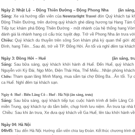
Lưu ý:
DU LỊCH ÁNH SAO MỚI
không chịu trách nhiệm khi Quý khách giao dịch với các
Ngày 2: Nhật Lệ – Động Thiên Đường – Động Phong Nha (ăn sáng, t
Sáng:
Xe và hướng dẫn viên của
đón Quý khách tại kh
Newstarlight Travel
Động Thiên Đường, trên đường quý khách ghé dâng hương tại Hang Tám Cô
Tiếp tục khám phá Động Thiên Đường - một nhánh của hệ thống hang Vò
đánh giá là nhánh hang có cấu trúc tuyệt đẹp. Trở về Phong Nha ăn trưa v
Chiều:
Quý khách du thuyền trên sông Son khám phá kỳ quan thế giới đ
Đình, hang Tiên…Sau đó, trở về TP. Đống Hới. Ăn tối và nghỉ đêm tại khách
Ngày 3: Đồng Hới – Huế (ăn sáng, trưa, 
Sáng:
Sau bữa sáng, quý khách khởi hành đi Huế. Đến Huế, quý khách th
Nguyễn với Kỳ Đài, Ngọ Môn, Điện Thái Hòa, Thế Miếu…Nhận phòng khách 
Tham quan lăng Minh Mạng, mua sắm tại chợ Đông Ba…Ăn tối. Tự d
Chiều:
ca Huế. Nghỉ đêm tại khách sạn.
Ngày 4:
Huế - Biển Lăng Cô – Huế - Hà Nội (ăn sáng, trưa)
Sáng:
Sau bữa sáng, quý khách tiếp tục cuộc hành trình đi biển Lăng Cô -
miền Trung, quý khách tự do tắm biển, chụp hình lưu niệm. Ăn trưa tại nhà 
Chiều: Sau khi ăn trưa, Xe đưa quý khách về Ga Huế, lên tàu khởi hành về
Ngày 04: Hà Nội
04h45:
Hà Nội
d
Tàu đến
. Hướng dẫn viên chia tay Đoàn. Kết thúc chương trình