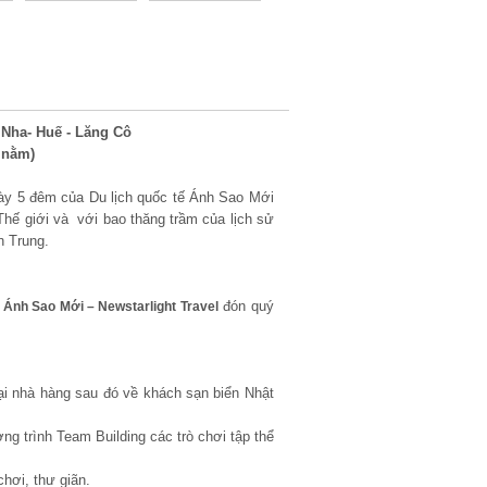
 Nha- Huế - Lăng Cô
 nằm)
gày 5 đêm
của
Du lịch quốc tế Ánh Sao Mới
Thế giới và với bao thăng trầm của lịch sử
n Trung.
đón quý
ế Ánh Sao Mới – Newstarlight Travel
i nhà hàng sau đó về khách sạn biển Nhật
g trình Team Building các trò chơi tập thể
chơi, thư giãn.