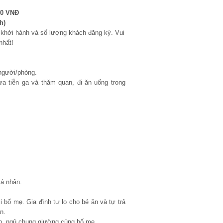
00 VNĐ
h)
n khởi hành và số lượng khách đăng ký. Vui
nhất!
 người/phòng.
a tiễn ga và thăm quan, đi ăn uống trong
cá nhân.
i bố mẹ. Gia đình tự lo cho bé ăn và tự trả
n.
lớn, ngủ chung giường cùng bố mẹ.