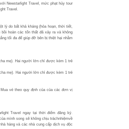
với Newstarlight Travel, mức phạt hủy tour
ght Travel.
t lý do bất khả kháng (hỏa hoạn, thời tiết,
vụ bồi hoàn các tổn thất đã xảy ra và không
ắng tối đa để giúp đỡ bên bị thiệt hại nhằm
cha mẹ). Hai người lớn chỉ được kèm 1 trẻ
 cha mẹ). Hai người lớn chỉ được kèm 1 trẻ
 Mua vé theo quy định của của các đơn vị
ight Travel ngay tại thời điểm đăng ký.
 của mình song sẽ không chịu tráchnhiệmvề
 nhà hàng và các nhà cung cấp dịch vụ độc