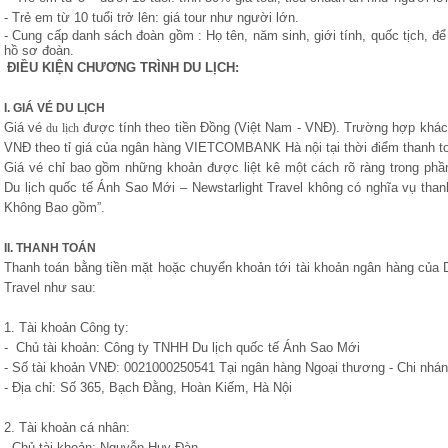
- Trẻ em từ 10 tuổi trở lên: giá tour như người lớn.
- Cung cấp danh sách đoàn gồm : Họ tên, năm sinh, giới tính, quốc tịch, đ
hồ sơ đoàn.
ĐIỀU KIỆN CHƯƠNG TRÌNH DU LỊCH:
I. GIÁ VÉ DU LỊCH
Giá vé
được tính theo tiền Đồng (Việt Nam - VNĐ). Trường hợp khác
du lịch
VNĐ theo tỉ giá của ngân hàng VIETCOMBANK Hà nội tại thời điểm thanh t
Giá vé chỉ bao gồm những khoản được liệt kê một cách rõ ràng trong phần
Du lịch quốc tế Ánh Sao Mới – Newstarlight Travel không có nghĩa vụ than
Không Bao gồm”.
II. THANH TOÁN
Thanh toán bằng tiền mặt hoặc chuyển khoản tới tài khoản ngân hàng của D
Travel như sau:
1. Tài khoản Công ty:
- Chủ tài khoản: Công ty TNHH Du lịch quốc tế Ánh Sao Mới
- Số tài khoản VNĐ: 0021000250541 Tại ngân hàng Ngoại thương - Chi nhán
- Địa chỉ: Số 365, Bạch Đằng, Hoàn Kiếm, Hà Nội
2. Tài khoản cá nhân:
- Chủ tài khoản: Nguyễn Huy Đàn