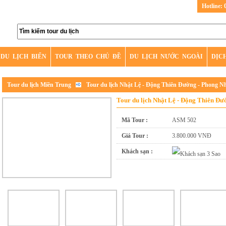
Hotline: 
DU LỊCH BIỂN
TOUR THEO CHỦ ĐỀ
DU LỊCH NƯỚC NGOÀI
DỊC
Tour du lịch Miền Trung
Tour du lịch Nhật Lệ - Động Thiên Đường - Phong N
Tour du lịch Nhật Lệ - Động Thiên Đư
Mã Tour :
ASM 502
Giá Tour :
3.800.000 VNĐ
Khách sạn :