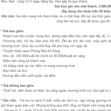
Nha- Huế - Lăng Cô 5 ngày bằng tàu. Hẹn gặp lại quý khách.
Giá trọn gói cho một khách: 3.800.0
(Áp dụng cho đoàn trên 20 khác
Ghi chú:
Giá trên mang tinh tham khảo và có thể thay đổi tuỳ vào thời gia
lòng liên hệ trực tiếp để được giá tốt 
* Giá bao gồm:
- Khách sạn tiêu chuẩn
, trung tâm,
phòng nghỉ điều hòa, tiện nghi đầy đủ, 2
- Phương tiện: Vé tàu nằm khứ hồi K6. Ôtô du lịch đời mới, máy lạnh đư
chương trình. (Giờ tàu có thể thay đổi phù hợp với ngày đi).
- Thuyền tham quan Phong Nha Kẻ Bàng.
- Mức ăn: 100.000/suất ăn chính và 30.000đ/suất ăn sáng.
- Điểm tâm sáng tại khách sạn.
- Vé thắng cảnh tại các điểm có trong chương trình.
- Bảo hiểm du lịch.
- Hướng dẫn viên suốt tuyến, tại điểm.
* Giá không bao gồm
:
- Thuế Vat, điện thoại cá nhân, ăn uống ngoài chương trình,vui chơi giải trí 
* Ghi chú:
- Trẻ em từ dưới 5 tuổi: miễn phí dịch vụ, ngủ chung giường vớ
phí tham quan (nếu có). Nhưng không quá 20% tổng số thành viên trong đoà
- Trẻ em từ 5 – dưới 10 tuổi: tính 50% giá tour, tiêu chuẩn ăn như người 