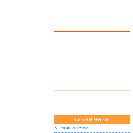
Tour du Lịch Hà Giang
Tour du lịch Sapa
Tour du lịch Cát Bà
Cho thuê xe du lịch Hà Nội
Cho thuê nhà sàn tại Mai Châu
Cho thuê nhà sàn tại Thung Nai
Nhà sàn tại Đảo Dừa Thung Nai
Cho Thuê xe du lịch Hà Nội giá rẻ
Tour du lịch Phú Quốc
Tour du lịch Côn Đảo
Tour du lịch Hạ Long
ASM Travel - Du lịch Ánh Sao Mới
Du lịch quốc tế Ánh Sao Mới
Liên Kết Website
Tour du lịch Tây Bắc
Du Lịch Hưng Yên