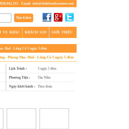
0936.042.333 -
Email:
info@dulichanhsaomoi.com
H VỤ KHÁC
KHÁCH SẠN
GIỚI THIỆU
ha- Huế - Lăng Cô 5 ngày 5 đêm
ờng - Phong Nha- Huế - Lăng Cô 5 ngày 5 đêm
Lịch Trình :
5 ngày 5 đêm
Phương Tiện :
Tàu Nằm
Ngày khởi hành :
Theo đoàn