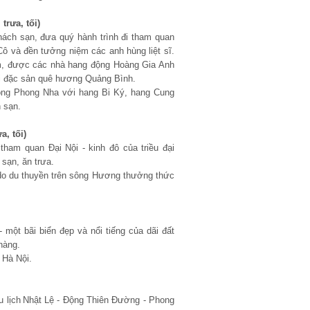
 số Điện Thoại, Nick Yahoo , Nick Skype và Email cá nhân khác ... Xin chân thành cảm ơn!
rưa, tối)
ách sạn, đưa quý hành trình đi tham quan
 và đền tưởng niệm các anh hùng liệt sĩ.
m, được các nhà hang động Hoàng Gia Anh
ới đặc sản quê hương Quảng Bình.
ộng Phong Nha với hang Bi Ký, hang Cung
 sạn.
tối)
am quan Đại Nội - kinh đô của triều đại
sạn, ăn trưa.
o du thuyền trên sông Hương thưởng thức
 một bãi biển đẹp và nổi tiếng của dãi đất
hàng.
 Hà Nội.
u lịch
Nhật Lệ - Động Thiên Đường - Phong