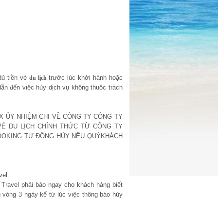
đủ tiền vé
trước lúc khởi hành hoặc
du lịch
ẫn đến việc hủy dịch vụ không thuộc trách
X ỦY NHIỆM CHI VỀ CÔNG TY CÔNG TY
VÉ DU LỊCH CHÍNH THỨC TỪ CÔNG TY
BOOKING TỰ ĐỘNG HỦY NẾU QUÝKHÁCH
vel.
t Travel phải báo ngay cho khách hàng biết
g vòng 3 ngày kể từ lúc việc thông báo hủy