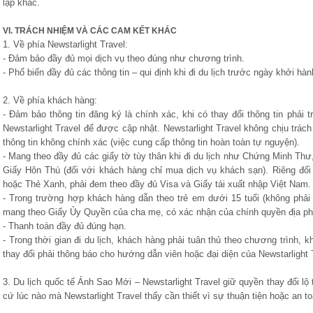
lập khác.
VI. TRÁCH NHIỆM VÀ CÁC CAM KẾT KHÁC
1. Về phía Newstarlight Travel:
- Đảm bảo đầy đủ mọi dịch vụ theo đúng như chương trình.
- Phổ biến đầy đủ các thông tin – qui định khi đi du lịch trước ngày khởi hàn
2. Về phía khách hàng:
- Đảm bảo thông tin đăng ký là chính xác, khi có thay đổi thông tin phải 
Newstarlight Travel để được cập nhật. Newstarlight Travel không chịu trá
thông tin không chính xác (việc cung cấp thông tin hoàn toàn tự nguyện).
- Mang theo đầy đủ các giấy tờ tùy thân khi đi du lịch như Chứng Minh Thư,
Giấy Hôn Thú (đối với khách hàng chỉ mua dịch vụ khách sạn). Riêng đối
hoặc Thẻ Xanh, phải đem theo đầy đủ Visa và Giấy tái xuất nhập Việt Nam.
- Trong trường hợp khách hàng dẫn theo trẻ em dưới 15 tuổi (không phải c
mang theo Giấy Ủy Quyền của cha mẹ, có xác nhận của chính quyền địa p
- Thanh toán đầy đủ đúng hạn.
- Trong thời gian đi du lịch, khách hàng phải tuân thủ theo chương trình,
thay đổi phải thông báo cho hướng dẫn viên hoặc đại diện của Newstarlight 
3. Du lịch quốc tế Ánh Sao Mới – Newstarlight Travel giữ quyền thay đổi lộ
cứ lúc nào mà Newstarlight Travel thấy cần thiết vì sự thuận tiện hoặc an 