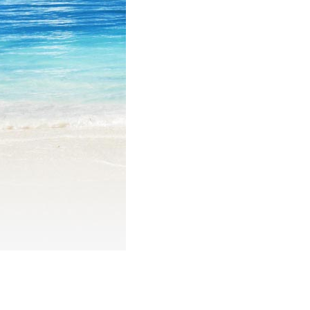
Tour du lịch Côn Đảo
Tour du lịch Hạ Long
ASM Travel - Du lịch Ánh Sao Mới