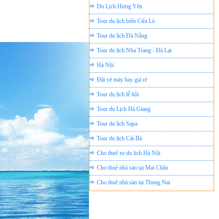
Tour du lịch biển Cửa Lò
Tour du lịch Đà Nẵng
Tour du lịch Nha Trang - Đà Lạt
Hà Nội
Đặt vé máy bay giá rẻ
Tour du lịch lễ hội
Tour du Lịch Hà Giang
Tour du lịch Sapa
Tour du lịch Cát Bà
Cho thuê xe du lịch Hà Nội
Cho thuê nhà sàn tại Mai Châu
Cho thuê nhà sàn tại Thung Nai
Nhà sàn tại Đảo Dừa Thung Nai
Cho Thuê xe du lịch Hà Nội giá rẻ
Tour du lịch Phú Quốc