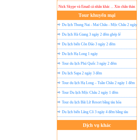
các số Điện Thoại, Nick Yahoo , Nick Skype và Email cá nhân khác ... Xin chân thành cảm ơn!
Tour khuyến mại
Du lịch Thung Nai - Mai Châu - Mộc Châu 2 ngày
ghép lẻ
Du lịch Hà Giang 3 ngày 2 đêm ghép lẻ
Du lịch biển Côn Đảo 3 ngày 2 đêm
Du lịch Hạ Long 1 ngày
Tour du lịch Phú Quốc 3 ngày 2 đêm
Du lịch Sapa 2 ngày 3 đêm
Tour du lịch Hạ Long – Tuần Châu 2 ngày 1 đêm
Tour Du lịch Mộc Châu 2 ngày 1 đêm
Tour du lịch Bãi Lữ Resort bằng tàu hỏa
Du lịch biển Lăng Cô 3 ngày 4 đêm bằng tàu
Dịch vụ khác
Đặt vé máy bay giá rẻ
Tour du lịch lễ hội