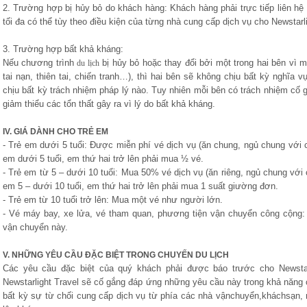
2. Trường hợp bị hủy bỏ do khách hàng: Khách hàng phải trực tiếp liên hệ 
tối đa có thể tùy theo điều kiện của từng nhà cung cấp dịch vụ cho Newstarli
3. Trường hợp bất khả kháng:
Nếu chương trình
bị hủy bỏ hoặc thay đổi bởi một trong hai bên vì mộ
du lịch
tai nạn, thiên tai, chiến tranh…), thì hai bên sẽ không chịu bất kỳ nghĩa 
chịu bất kỳ trách nhiệm pháp lý nào. Tuy nhiên mỗi bên có trách nhiệm cố g
giảm thiểu các tổn thất gây ra vì lý do bất khả kháng.
IV. GIÁ DÀNH CHO TRẺ EM
- Trẻ em dưới 5 tuổi: Được miễn phí vé dịch vụ (ăn chung, ngủ chung với 
em dưới 5 tuổi, em thứ hai trở lên phải mua ½ vé.
- Trẻ em từ 5 – dưới 10 tuổi: Mua 50% vé dịch vụ (ăn riêng, ngủ chung với
em 5 – dưới 10 tuổi, em thứ hai trở lên phải mua 1 suất giường đơn.
- Trẻ em từ 10 tuổi trở lên: Mua một vé như người lớn.
- Vé máy bay, xe lửa, vé tham quan, phương tiện vận chuyển công cộng:
vận chuyển này.
V. NHỮNG YÊU CẦU ĐẶC BIỆT TRONG CHUYẾN DU LỊCH
Các yêu cầu đặc biệt của quý khách phải được báo trước cho Newstarl
Newstarlight Travel sẽ cố gắng đáp ứng những yêu cầu này trong khả năng
bất kỳ sự từ chối cung cấp dịch vụ từ phía các nhà vậnchuyển,kháchsạn,