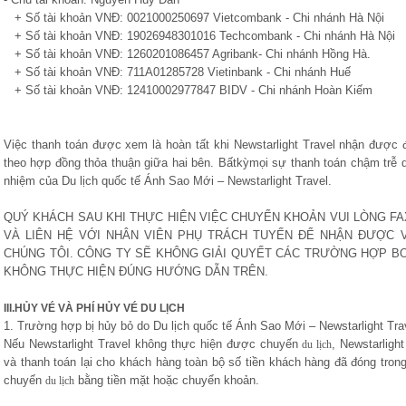
+ Số tài khoản VNĐ: 0021000250697 Vietcombank - Chi nhánh Hà Nội
+ Số tài khoản VNĐ: 19026948301016 Techcombank - Chi nhánh Hà Nội
+ Số tài khoản VNĐ: 1260201086457 Agribank- Chi nhánh Hồng Hà.
+ Số tài khoản VNĐ: 711A01285728 Vietinbank - Chi nhánh Huế
+ Số tài khoản VNĐ: 12410002977847 BIDV - Chi nhánh Hoàn Kiếm
Việc thanh toán được xem là hoàn tất khi Newstarlight Travel nhận được 
theo hợp đồng thỏa thuận giữa hai bên. Bấtkỳmọi sự thanh toán chậm trễ d
nhiệm của Du lịch quốc tế Ánh Sao Mới – Newstarlight Travel.
QUÝ KHÁCH SAU KHI THỰC HIỆN VIỆC CHUYỂN KHOẢN VUI LÒNG FA
VÀ LIÊN HỆ VỚI NHÂN VIÊN PHỤ TRÁCH TUYẾN ĐỂ NHẬN ĐƯỢC 
CHÚNG TÔI. CÔNG TY SẼ KHÔNG GIẢI QUYẾT CÁC TRƯỜNG HỢP 
KHÔNG THỰC HIỆN ĐÚNG HƯỚNG DẪN TRÊN.
III.HỦY VÉ VÀ PHÍ HỦY VÉ DU LỊCH
1. Trường hợp bị hủy bỏ do Du lịch quốc tế Ánh Sao Mới – Newstarlight Tra
Nếu Newstarlight Travel không thực hiện được chuyến
, Newstarligh
du lịch
và thanh toán lại cho khách hàng toàn bộ số tiền khách hàng đã đóng tron
chuyến
bằng tiền mặt hoặc chuyển khoản.
du lịch