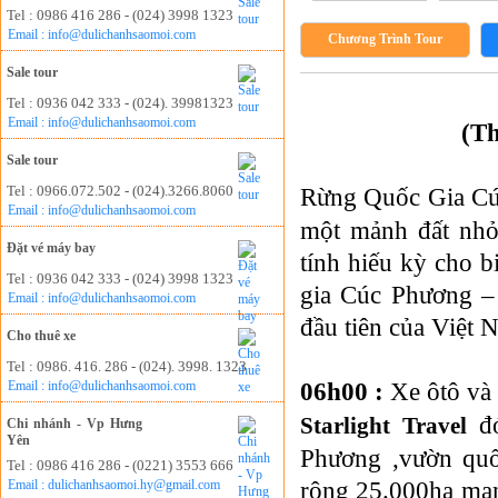
Tel : 0986 416 286 - (024) 3998 1323
Email : info@dulichanhsaomoi.com
Chương Trình Tour
Sale tour
Tel : 0936 042 333 - (024). 39981323
Email : info@dulichanhsaomoi.com
(Th
Sale tour
Tel : 0966.072.502 - (024).3266.8060
Rừng Quốc Gia C
Email : info@dulichanhsaomoi.com
một mảnh đất nhỏ 
Đặt vé máy bay
tính hiếu kỳ cho b
Tel : 0936 042 333 - (024) 3998 1323
gia Cúc Phương – 
Email : info@dulichanhsaomoi.com
đầu tiên của Việt 
Cho thuê xe
Tel : 0986. 416. 286 - (024). 3998. 1323
06h00 :
Xe ôtô và
Email : info@dulichanhsaomoi.com
đó
Starlight Travel
Chi nhánh - Vp Hưng
Yên
Phương ,vườn quố
Tel : 0986 416 286 - (0221) 3553 666
rộng 25.000ha mang
Email : dulichanhsaomoi.hy@gmail.com