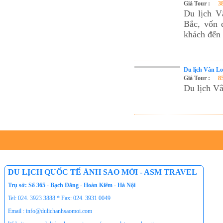
Tour du lịch Phú Quốc
Giá Tour :
3
Du lịch V
Tour du lịch Côn Đảo
Bắc, vốn 
Tour du lịch Hạ Long
khách đến
ASM Travel - Du lịch Ánh Sao Mới
Du lịch Vân L
Giá Tour :
8
Du lịch V
DU LỊCH QUỐC TẾ ÁNH SAO MỚI - ASM TRAVEL
Trụ sở: Số 365 - Bạch Đằng - Hoàn Kiếm - Hà Nội
Tel: 024. 3923 3888 * Fax: 024. 3931 0049
Email : info@dulichanhsaomoi.com