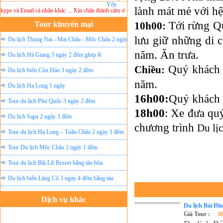
lành mát mẻ với hệ
e và Email cá nhân khác ... Xin chân thành cảm ơn!
Lưu ý:
DU LỊCH ÁNH SAO MỚI
khôn
Tới rừng Q
Tour khuyến mại
10h00:
lưu giữ những di 
Du lịch Thung Nai - Mai Châu - Mộc Châu 2 ngày
năm. Ăn trưa.
ghép lẻ
Du lịch Hà Giang 3 ngày 2 đêm ghép lẻ
Quý khách t
Chiều:
Du lịch biển Côn Đảo 3 ngày 2 đêm
năm.
Du lịch Hạ Long 1 ngày
16h00:
Quý khách l
Tour du lịch Phú Quốc 3 ngày 2 đêm
18h00
: Xe đưa quý
Du lịch Sapa 2 ngày 3 đêm
chương trình
Du lị
Tour du lịch Hạ Long – Tuần Châu 2 ngày 1 đêm
Tour Du lịch Mộc Châu 2 ngày 1 đêm
Tour du lịch Bãi Lữ Resort bằng tàu hỏa
Du lịch biển Lăng Cô 3 ngày 4 đêm bằng tàu
Dịch vụ khác
Du lịch Bái Đí
Đặt vé máy bay giá rẻ
Giá Tour :
8