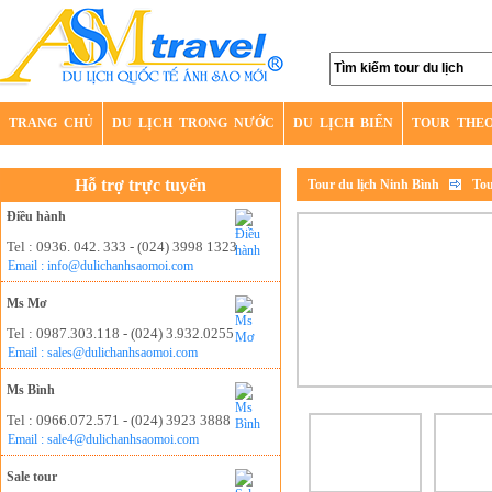
TRANG CHỦ
DU LỊCH TRONG NƯỚC
DU LỊCH BIỂN
TOUR THE
Hỗ trợ trực tuyến
Tour du lịch Ninh Bình
Tou
Điều hành
Tel : 0936. 042. 333 - (024) 3998 1323
Email : info@dulichanhsaomoi.com
Ms Mơ
Tel : 0987.303.118 - (024) 3.932.0255
Email : sales@dulichanhsaomoi.com
Ms Bình
Tel : 0966.072.571 - (024) 3923 3888
Email : sale4@dulichanhsaomoi.com
Sale tour