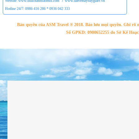
Website: www.dulichanhsaomoi.com
/
www.datvemaybaygiare.vn
Hotline 24/7: 0986 416 286 * 0936 042 333
Bản quyền của ASM Travel ® 2018. Bảo lưu mọi quyền. Ghi rõ n
Số GPKD: 0900652255 do Sở Kế Hoạch