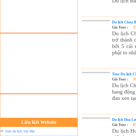
Du lịch Bá
Tour du lịch lễ hội
Tour du Lịch Hà Giang
Tour du lịch Sapa
Du lịch Chùa B
Giá Tour :
3
Tour du lịch Cát Bà
Du lịch C
Cho thuê xe du lịch Hà Nội
trở thành 
bởi 5 cái 
Cho thuê nhà sàn tại Mai Châu
phật to nh
Cho thuê nhà sàn tại Thung Nai
Nhà sàn tại Đảo Dừa Thung Nai
Cho Thuê xe du lịch Hà Nội giá rẻ
Tour Du lịch C
Giá Tour :
3
Tour du lịch Phú Quốc
Du lịch Ch
hang động 
Tour du lịch Côn Đảo
đan xen t
Tour du lịch Hạ Long
ASM Travel - Du lịch Ánh Sao Mới
Du lịch quốc tế Ánh Sao Mới
Du lịch Hoa L
Liên Kết Website
Giá Tour :
8
Tour du lịch Tây Bắc
Du lịch H