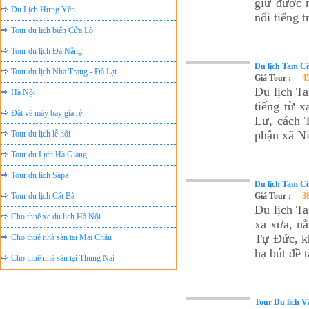
giữ được n
Du Lịch Hưng Yên
nổi tiếng 
Tour du lịch biển Cửa Lò
Tour du lịch Đà Nẵng
Tour du lịch Nha Trang - Đà Lạt
Du lịch Tam Cố
Giá Tour :
4
Hà Nội
Du lịch Ta
tiếng từ 
Đặt vé máy bay giá rẻ
Lư, cách 
Tour du lịch lễ hội
phận xã N
Tour du Lịch Hà Giang
Tour du lịch Sapa
Du lịch Tam Cố
Tour du lịch Cát Bà
Giá Tour :
3
Du lịch Ta
Cho thuê xe du lịch Hà Nội
xa xưa, nằ
Cho thuê nhà sàn tại Mai Châu
Tự Đức, kh
Cho thuê nhà sàn tại Thung Nai
hạ bút đề 
Nhà sàn tại Đảo Dừa Thung Nai
Cho Thuê xe du lịch Hà Nội giá rẻ
Tour Du lịch V