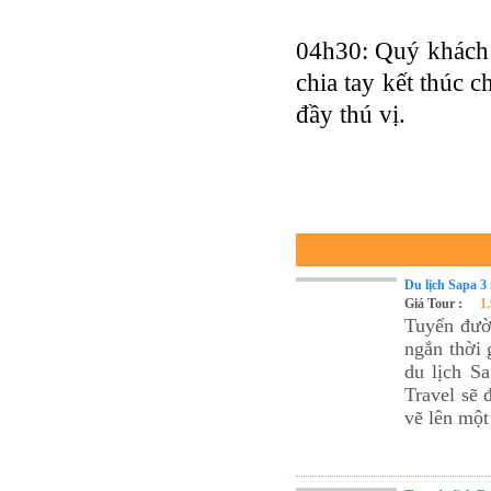
Tour du lịch Phú Quốc
Tour du lịch Côn Đảo
04h30: Quý khách 
Tour du lịch Hạ Long
chia tay kết thúc 
ASM Travel - Du lịch Ánh Sao Mới
đầy thú vị.
Du lịch Sapa 3
Giá Tour :
1
Tuyến đườ
ngắn thời 
du lịch S
Travel sẽ 
vẽ lên một