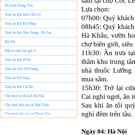
sắm tại chợ Cốc Lế
Du Lịch Hưng Yên
Lựa chọn:
Tour du lịch biển Cửa Lò
07h00: Quý khách ă
Tour du lịch Đà Nẵng
08h45: Quý khách 
Tour du lịch Nha Trang - Đà Lạt
Hà Khẩu, vườn ho
Hà Nội
chợ biên giới, siêu
Đặt vé máy bay giá rẻ
11h30: Ăn trưa t
Tour du lịch lễ hội
thăm khu trung tâ
Tour du Lịch Hà Giang
nhà thuốc Lưỡng 
Tour du lịch Sapa
mua sắm.
Tour du lịch Cát Bà
15h30: Trở lại cử
Cho thuê xe du lịch Hà Nội
Cai nghỉ ngơi, ăn t
Cho thuê nhà sàn tại Mai Châu
Sau khi ăn tối qu
Cho thuê nhà sàn tại Thung Nai
nghỉ đêm trên tầu.
Nhà sàn tại Đảo Dừa Thung Nai
Cho Thuê xe du lịch Hà Nội giá rẻ
Ngày 04: Hà Nội