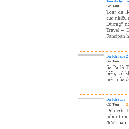
Tour du lịch F
Giá Tour :
1
Tour du l
của nhiều 
Dương” này
Travel – C
Fansipan 
Du lịch Sapa 2
Giá Tour :
1
Sa Pa là T
biển, có 
mẻ, mùa đô
Du lịch Sapa –
Giá Tour :
2
Đến với T
mình tron
được bao p