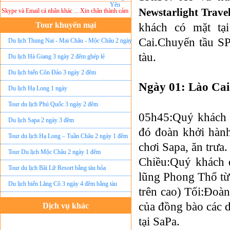
Newstarlight Trave
e và Email cá nhân khác ... Xin chân thành cảm ơn!
Lưu ý:
DU LỊCH ÁNH SAO MỚI
khôn
Tour khuyến mại
khách có mặt tạ
Cai.Chuyến tầu SP
Du lịch Thung Nai - Mai Châu - Mộc Châu 2 ngày
tàu.
ghép lẻ
Du lịch Hà Giang 3 ngày 2 đêm ghép lẻ
Du lịch biển Côn Đảo 3 ngày 2 đêm
Ngày 01: Lào Ca
Du lịch Hạ Long 1 ngày
Tour du lịch Phú Quốc 3 ngày 2 đêm
05h45:Quý khách t
Du lịch Sapa 2 ngày 3 đêm
đó đoàn khởi hành
Tour du lịch Hạ Long – Tuần Châu 2 ngày 1 đêm
chơi Sapa, ăn trưa.
Tour Du lịch Mộc Châu 2 ngày 1 đêm
Chiều:Quý khách 
Tour du lịch Bãi Lữ Resort bằng tàu hỏa
lũng Phong Thổ từ
Du lịch biển Lăng Cô 3 ngày 4 đêm bằng tàu
trên cao) Tối:Đoàn
của đồng bào các d
Dịch vụ khác
Đặt vé máy bay giá rẻ
tại SaPa.
Tour du lịch lễ hội