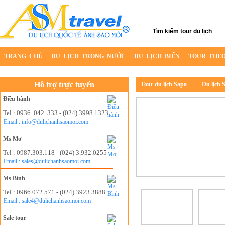
TRANG CHỦ
DU LỊCH TRONG NƯỚC
DU LỊCH BIỂN
TOUR THE
Hỗ trợ trực tuyến
Tour du lịch Sapa
Du lịch 
Điều hành
Tel : 0936. 042. 333 - (024) 3998 1323
Email : info@dulichanhsaomoi.com
Ms Mơ
Tel : 0987.303.118 - (024) 3.932.0255
Email : sales@dulichanhsaomoi.com
Ms Bình
Tel : 0966.072.571 - (024) 3923 3888
Email : sale4@dulichanhsaomoi.com
Sale tour