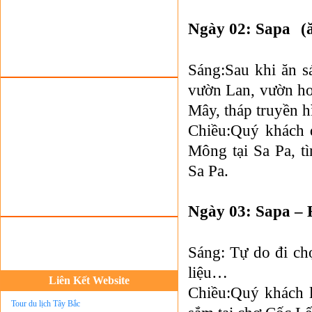
Tour du Lịch Hà Giang
Ngày 02: Sapa
(
Tour du lịch Sapa
Tour du lịch Cát Bà
Sáng:Sau khi ăn 
Cho thuê xe du lịch Hà Nội
vườn Lan, vườn h
Cho thuê nhà sàn tại Mai Châu
Mây, tháp truyền 
Cho thuê nhà sàn tại Thung Nai
Chiều:Quý khách 
Nhà sàn tại Đảo Dừa Thung Nai
Mông tại Sa Pa, t
Cho Thuê xe du lịch Hà Nội giá rẻ
Sa Pa.
Tour du lịch Phú Quốc
Ngày 03: Sapa –
Tour du lịch Côn Đảo
Tour du lịch Hạ Long
Sáng: Tự do đi ch
ASM Travel - Du lịch Ánh Sao Mới
liệu…
Du lịch quốc tế Ánh Sao Mới
Liên Kết Website
Chiều:Quý khách 
Tour du lịch Tây Bắc