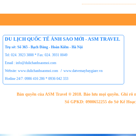
DU LỊCH QUỐC TẾ ÁNH SAO MỚI - ASM TRAVEL
Trụ sở: Số 365 - Bạch Đằng - Hoàn Kiếm - Hà Nội
Tel: 024. 3923 3888 * Fax: 024. 3931 0049
Email : info@dulichanhsaomoi.com
Website: www.dulichanhsaomoi.com
/
www.datvemaybaygiare.vn
Hotline 24/7: 0986 416 286 * 0936 042 333
Bản quyền của ASM Travel ® 2018. Bảo lưu mọi quyền. Ghi rõ n
Số GPKD: 0900652255 do Sở Kế Hoạch