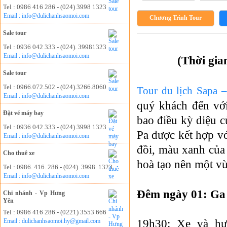
Tel : 0986 416 286 - (024) 3998 1323
Email : info@dulichanhsaomoi.com
Chương Trình Tour
Sale tour
Tel : 0936 042 333 - (024). 39981323
Email : info@dulichanhsaomoi.com
(Thời gia
Sale tour
Tel : 0966.072.502 - (024).3266.8060
Tour du lịch Sapa 
Email : info@dulichanhsaomoi.com
quý khách đến vớ
Đặt vé máy bay
bao điều kỳ diệu c
Tel : 0936 042 333 - (024) 3998 1323
Pa được kết hợp vớ
Email : info@dulichanhsaomoi.com
đồi, màu xanh của 
Cho thuê xe
hoà tạo nên một v
Tel : 0986. 416. 286 - (024). 3998. 1323
Email : info@dulichanhsaomoi.com
Đêm ngày 01: Ga
Chi nhánh - Vp Hưng
Yên
Tel : 0986 416 286 - (0221) 3553 666
19h30: Xe và h
Email : dulichanhsaomoi.hy@gmail.com