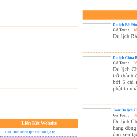
Du lịch Bái Đí
Giá Tour :
8
Du lịch Bá
Đặt vé máy bay giá rẻ
Tour du lịch lễ hội
Du lịch Chùa B
Giá Tour :
3
Tour du Lịch Hà Giang
Du lịch C
Tour du lịch Sapa
trở thành 
bởi 5 cái 
Tour du lịch Cát Bà
phật to nh
Cho thuê xe du lịch Hà Nội
Cho thuê nhà sàn tại Mai Châu
Cho thuê nhà sàn tại Thung Nai
Tour Du lịch C
Giá Tour :
3
Nhà sàn tại Đảo Dừa Thung Nai
Du lịch Ch
Liên Kết Website
hang động 
Cho Thuê xe du lịch Hà Nội giá rẻ
đan xen t