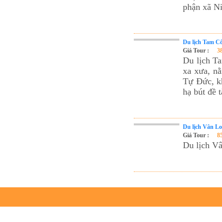
Tour du lịch Cát Bà
phận xã N
Cho thuê xe du lịch Hà Nội
Cho thuê nhà sàn tại Mai Châu
Du lịch Tam Cố
Cho thuê nhà sàn tại Thung Nai
Giá Tour :
3
Du lịch Ta
Nhà sàn tại Đảo Dừa Thung Nai
xa xưa, nằ
Cho Thuê xe du lịch Hà Nội giá rẻ
Tự Đức, kh
hạ bút đề 
Tour du lịch Phú Quốc
Tour du lịch Côn Đảo
Tour du lịch Hạ Long
Du lịch Vân L
ASM Travel - Du lịch Ánh Sao Mới
Giá Tour :
8
Du lịch V