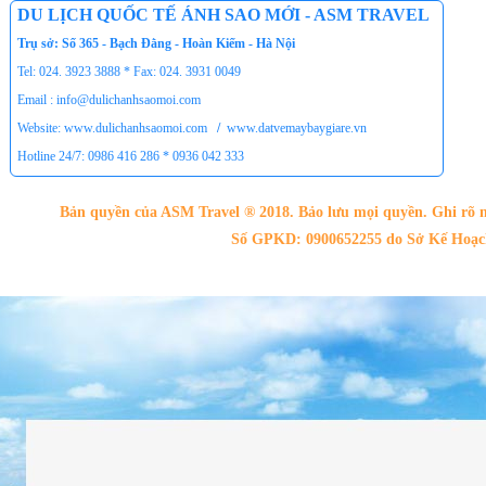
DU LỊCH QUỐC TẾ ÁNH SAO MỚI - ASM TRAVEL
Trụ sở: Số 365 - Bạch Đằng - Hoàn Kiếm - Hà Nội
Tel: 024. 3923 3888 * Fax: 024. 3931 0049
Email : info@dulichanhsaomoi.com
Website: www.dulichanhsaomoi.com
/
www.datvemaybaygiare.vn
Hotline 24/7: 0986 416 286 * 0936 042 333
Bản quyền của ASM Travel ® 2018. Bảo lưu mọi quyền. Ghi rõ n
Số GPKD: 0900652255 do Sở Kế Hoạch