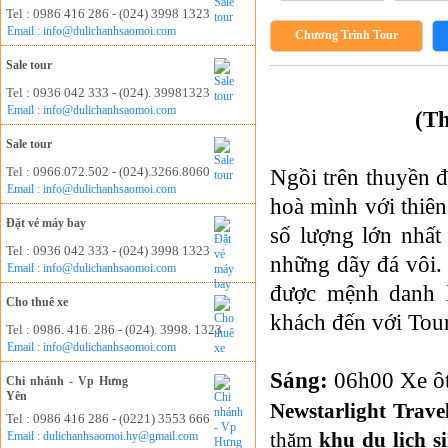
Tel : 0986 416 286 - (024) 3998 1323
Email : info@dulichanhsaomoi.com
Chương Trình Tour
Sale tour
Tel : 0936 042 333 - (024). 39981323
Email : info@dulichanhsaomoi.com
(Th
Sale tour
Tel : 0966.072.502 - (024).3266.8060
Ngồi trên thuyền 
Email : info@dulichanhsaomoi.com
hoà mình với thiên
Đặt vé máy bay
số lượng lớn nhất 
Tel : 0936 042 333 - (024) 3998 1323
những dãy đá vôi.
Email : info@dulichanhsaomoi.com
được mệnh danh l
Cho thuê xe
khách đến với Tou
Tel : 0986. 416. 286 - (024). 3998. 1323
Email : info@dulichanhsaomoi.com
Sáng:
06h00
Xe ô
Chi nhánh - Vp Hưng
Yên
Newstarlight Trave
Tel : 0986 416 286 - (0221) 3553 666
thăm
khu du lịch s
Email : dulichanhsaomoi.hy@gmail.com