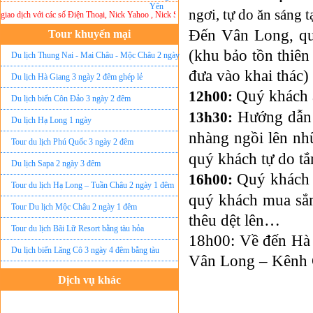
ngơi, tự do ăn sáng 
 dịch với các số Điện Thoại, Nick Yahoo , Nick Skype và Email cá nhân khác ... Xin chân th
Đến Vân Long, qu
Tour khuyến mại
(khu bảo tồn thiê
Du lịch Thung Nai - Mai Châu - Mộc Châu 2 ngày
đưa vào khai thác)
ghép lẻ
Du lịch Hà Giang 3 ngày 2 đêm ghép lẻ
Quý khách ă
12h00:
Du lịch biển Côn Đảo 3 ngày 2 đêm
Hướng dẫn 
13h30:
Du lịch Hạ Long 1 ngày
nhàng ngồi lên nh
Tour du lịch Phú Quốc 3 ngày 2 đêm
quý khách tự do t
Du lịch Sapa 2 ngày 3 đêm
Quý khách 
16h00:
Tour du lịch Hạ Long – Tuần Châu 2 ngày 1 đêm
quý khách mua sắm
Tour Du lịch Mộc Châu 2 ngày 1 đêm
thêu dệt lên…
Tour du lịch Bãi Lữ Resort bằng tàu hỏa
18h00: Về đến Hà 
Du lịch biển Lăng Cô 3 ngày 4 đêm bằng tàu
Vân Long – Kênh 
Dịch vụ khác