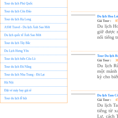
Tour du lịch Phú Quốc
Tour du lịch Côn Đảo
Tour du lịch Hạ Long
Du lịch Hoa L
Giá Tour :
8
ASM Travel - Du lịch Ánh Sao Mới
Du lịch H
giữ được n
Du lịch quốc tế Ánh Sao Mới
nổi tiếng 
Tour du lịch Tây Bắc
Du Lịch Hưng Yên
Tour du lịch biển Cửa Lò
Tour Du lịch 
Giá Tour :
3
Tour du lịch Đà Nẵng
Du lịch R
một mảnh đ
Tour du lịch Nha Trang - Đà Lạt
kỳ cho biế
Hà Nội
Đặt vé máy bay giá rẻ
Tour du lịch lễ hội
Du lịch Tam Cố
Giá Tour :
4
Tour du Lịch Hà Giang
Du lịch Ta
tiếng từ 
Tour du lịch Sapa
Lư, cách 