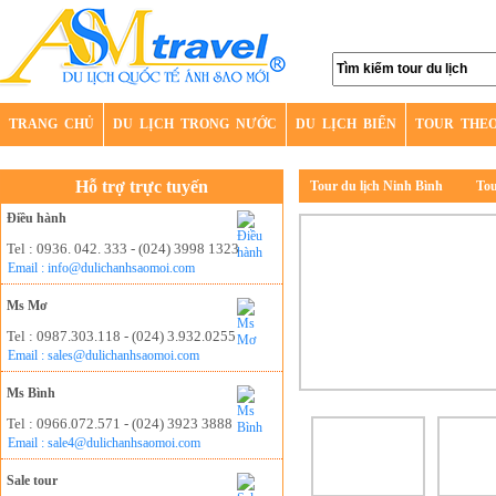
TRANG CHỦ
DU LỊCH TRONG NƯỚC
DU LỊCH BIỂN
TOUR THE
Hỗ trợ trực tuyến
Tour du lịch Ninh Bình
Tou
Điều hành
Tel : 0936. 042. 333 - (024) 3998 1323
Email : info@dulichanhsaomoi.com
Ms Mơ
Tel : 0987.303.118 - (024) 3.932.0255
Email : sales@dulichanhsaomoi.com
Ms Bình
Tel : 0966.072.571 - (024) 3923 3888
Email : sale4@dulichanhsaomoi.com
Sale tour