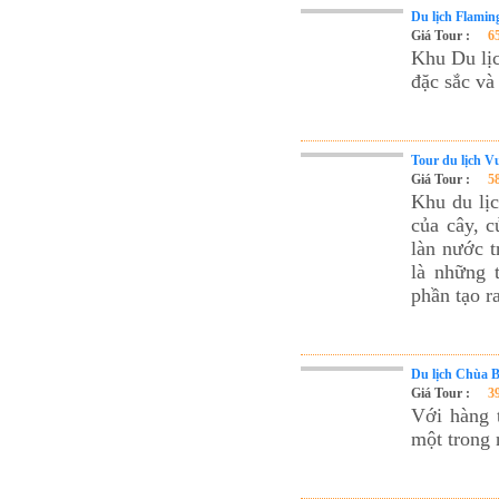
Cho Thuê xe du lịch Hà Nội giá rẻ
Du lịch Flamin
Tour du lịch Phú Quốc
Giá Tour :
6
Khu Du lịc
Tour du lịch Côn Đảo
đặc sắc và
Tour du lịch Hạ Long
ASM Travel - Du lịch Ánh Sao Mới
Tour du lịch 
Giá Tour :
5
Khu du lị
của cây, c
làn nước t
là những 
phần tạo r
Du lịch Chùa B
Giá Tour :
3
Với hàng 
một trong 