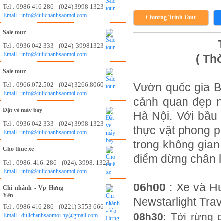
Tel : 0986 416 286 - (024) 3998 1323
Email : info@dulichanhsaomoi.com
Chương Trình Tour
Sale tour
Tel : 0936 042 333 - (024). 39981323
Email : info@dulichanhsaomoi.com
( Th
Sale tour
Tel : 0966.072.502 - (024).3266.8060
Vườn quốc gia B
Email : info@dulichanhsaomoi.com
cảnh quan đẹp n
Đặt vé máy bay
Hà Nội. Với bầu 
Tel : 0936 042 333 - (024) 3998 1323
thực vật phong p
Email : info@dulichanhsaomoi.com
trong không gian
Cho thuê xe
điểm dừng chân l
Tel : 0986. 416. 286 - (024). 3998. 1323
Email : info@dulichanhsaomoi.com
06h00
:
Xe và Hư
Chi nhánh - Vp Hưng
Yên
Newstarlight Tra
Tel : 0986 416 286 - (0221) 3553 666
08h30
: Tới rừng 
Email : dulichanhsaomoi.hy@gmail.com