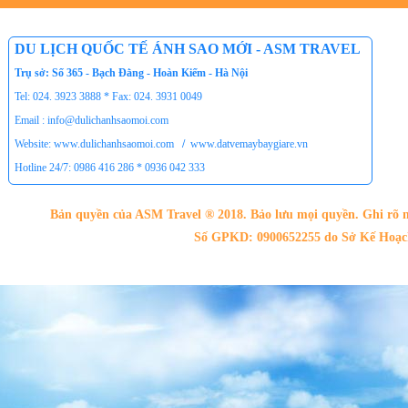
DU LỊCH QUỐC TẾ ÁNH SAO MỚI - ASM TRAVEL
Trụ sở: Số 365 - Bạch Đằng - Hoàn Kiếm - Hà Nội
Tel: 024. 3923 3888 * Fax: 024. 3931 0049
Email : info@dulichanhsaomoi.com
Website: www.dulichanhsaomoi.com
/
www.datvemaybaygiare.vn
Hotline 24/7: 0986 416 286 * 0936 042 333
Bản quyền của ASM Travel ® 2018. Bảo lưu mọi quyền. Ghi rõ n
Số GPKD: 0900652255 do Sở Kế Hoạch