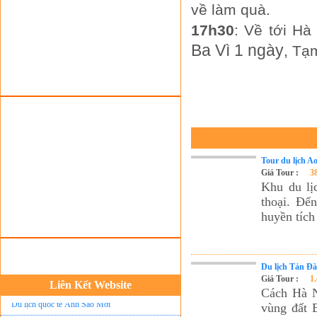
về làm quà.
Tour du lịch lễ hội
17h30
: Về tới Hà
Tour du Lịch Hà Giang
Ba Vì 1 ngày
, Tạ
Tour du lịch Sapa
Tour du lịch Cát Bà
Cho thuê xe du lịch Hà Nội
Cho thuê nhà sàn tại Mai Châu
Cho thuê nhà sàn tại Thung Nai
Tour du lịch A
Nhà sàn tại Đảo Dừa Thung Nai
Giá Tour :
3
Khu du lị
Cho Thuê xe du lịch Hà Nội giá rẻ
thoại. Đế
Tour du lịch Phú Quốc
huyền tích
Tour du lịch Côn Đảo
Tour du lịch Hạ Long
Du lịch Tản Đà
ASM Travel - Du lịch Ánh Sao Mới
Giá Tour :
1
Liên Kết Website
Cách Hà N
Du lịch quốc tế Ánh Sao Mới
vùng đất 
Tour du lịch Tây Bắc