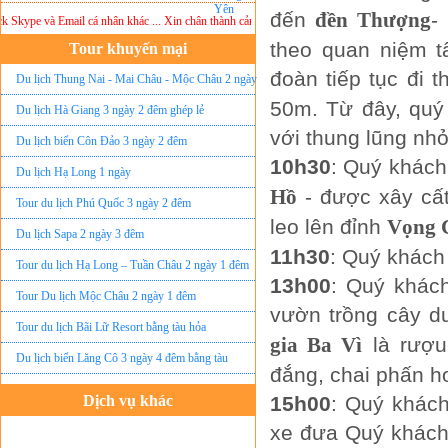
đến
đền Thượng
-
kype và Email cá nhân khác ... Xin chân thành cảm ơn!
Lưu ý:
DU LỊCH ÁNH SAO MỚI
kh
theo quan niệm t
Tour khuyến mại
đoàn tiếp tục đi 
Du lịch Thung Nai - Mai Châu - Mộc Châu 2 ngày
50m. Từ đây, quý
ghép lẻ
Du lịch Hà Giang 3 ngày 2 đêm ghép lẻ
với thung lũng nhỏ
Du lịch biển Côn Đảo 3 ngày 2 đêm
10h30
: Quý khách
Du lịch Hạ Long 1 ngày
Hồ
- được xây cấ
Tour du lịch Phú Quốc 3 ngày 2 đêm
leo lên đỉnh
Vọng 
Du lịch Sapa 2 ngày 3 đêm
11h30
: Quý khách 
Tour du lịch Hạ Long – Tuần Châu 2 ngày 1 đêm
13h00
: Quý khác
Tour Du lịch Mộc Châu 2 ngày 1 đêm
vườn trồng cây d
Tour du lịch Bãi Lữ Resort bằng tàu hỏa
gia Ba Vì
là rượ
Du lịch biển Lăng Cô 3 ngày 4 đêm bằng tàu
đắng, chai phấn h
Dịch vụ khác
15h00
: Quý khách
xe đưa Quý khách
Đặt vé máy bay giá rẻ