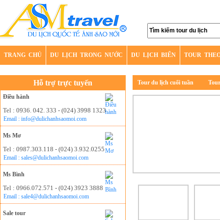
TRANG CHỦ
DU LỊCH TRONG NƯỚC
DU LỊCH BIỂN
TOUR THE
Hỗ trợ trực tuyến
Tour du lịch cuối tuần
Tour
Điều hành
Tel : 0936. 042. 333 - (024) 3998 1323
Email : info@dulichanhsaomoi.com
Ms Mơ
Tel : 0987.303.118 - (024) 3.932.0255
Email : sales@dulichanhsaomoi.com
Ms Bình
Tel : 0966.072.571 - (024) 3923 3888
Email : sale4@dulichanhsaomoi.com
Sale tour