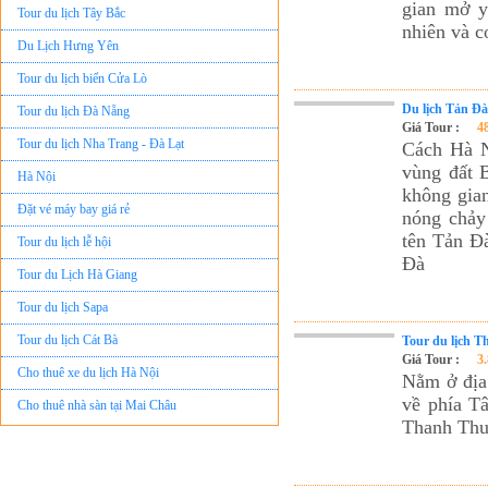
gian mở y
nhiên và c
Du Lịch Hưng Yên
Tour du lịch biển Cửa Lò
Tour du lịch Đà Nẵng
Du lịch Tản Đà
Giá Tour :
4
Tour du lịch Nha Trang - Đà Lạt
Cách Hà N
Hà Nội
vùng đất B
không gia
Đặt vé máy bay giá rẻ
nóng chảy 
Tour du lịch lễ hội
tên Tản Đà
Tour du Lịch Hà Giang
Đà
Tour du lịch Sapa
Tour du lịch Cát Bà
Tour du lịch 
Cho thuê xe du lịch Hà Nội
Giá Tour :
3
Nằm ở địa
Cho thuê nhà sàn tại Mai Châu
về phía T
Cho thuê nhà sàn tại Thung Nai
Thanh Thuỷ
Nhà sàn tại Đảo Dừa Thung Nai