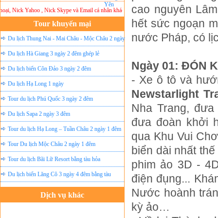
cao nguyên Lâm 
Nick Yahoo , Nick Skype và Email cá nhân khác ... Xin chân thành cảm ơn!
Lưu ý:
DU LỊCH
hết sức ngoạn m
Tour khuyến mại
nước Pháp, có lị
Du lịch Thung Nai - Mai Châu - Mộc Châu 2 ngày
ghép lẻ
Du lịch Hà Giang 3 ngày 2 đêm ghép lẻ
Ngày 01: ĐÓ
Du lịch biển Côn Đảo 3 ngày 2 đêm
-
Xe ô tô và hư
Du lịch Hạ Long 1 ngày
Newstarlight Tr
Tour du lịch Phú Quốc 3 ngày 2 đêm
Nha Trang, đưa 
Du lịch Sapa 2 ngày 3 đêm
đưa đoàn khởi 
Tour du lịch Hạ Long – Tuần Châu 2 ngày 1 đêm
qua Khu Vui Chơi
Tour Du lịch Mộc Châu 2 ngày 1 đêm
biển dài nhất th
Tour du lịch Bãi Lữ Resort bằng tàu hỏa
phim ảo 3D - 4D,
Du lịch biển Lăng Cô 3 ngày 4 đêm bằng tàu
điện đụng... Kh
Nước hoành trán
Dịch vụ khác
kỳ ảo…