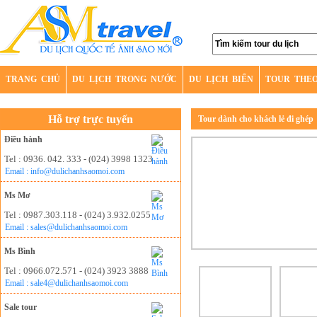
TRANG CHỦ
DU LỊCH TRONG NƯỚC
DU LỊCH BIỂN
TOUR THE
Hỗ trợ trực tuyến
Tour dành cho khách lẻ đi ghép
Điều hành
Tel : 0936. 042. 333 - (024) 3998 1323
Email : info@dulichanhsaomoi.com
Ms Mơ
Tel : 0987.303.118 - (024) 3.932.0255
Email : sales@dulichanhsaomoi.com
Ms Bình
Tel : 0966.072.571 - (024) 3923 3888
Email : sale4@dulichanhsaomoi.com
Sale tour