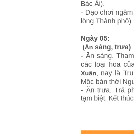
Bác Ái).
- Dạo chơi ngắ
lòng Thành phố). 
Ngày 05: 
sáng, trưa)
(Ăn
- Ăn sáng. Tha
các loại hoa củ
, nay là Tr
Xuân
Mộc bản thời Ng
- Ăn trưa. Trả 
tạm biệt. Kết thú