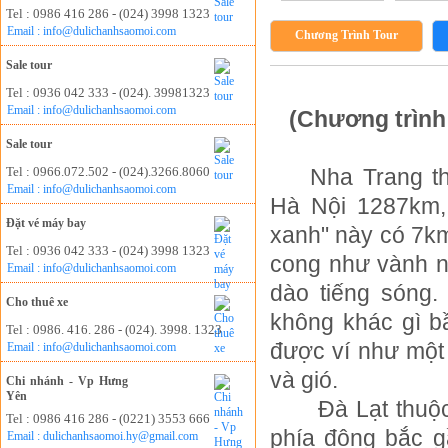
Tel : 0986 416 286 - (024) 3998 1323
Email : info@dulichanhsaomoi.com
Chương Trình Tour
Sale tour
Tel : 0936 042 333 - (024). 39981323
Email : info@dulichanhsaomoi.com
(Chương trình
Sale tour
Tel : 0966.072.502 - (024).3266.8060
Nha Trang t
Email : info@dulichanhsaomoi.com
Hà Nội 1287km,
Đặt vé máy bay
xanh" này có 7km
Tel : 0936 042 333 - (024) 3998 1323
cong như vành n
Email : info@dulichanhsaomoi.com
dào tiếng sóng
Cho thuê xe
không khác gì bầ
Tel : 0986. 416. 286 - (024). 3998. 1323
được ví như một
Email : info@dulichanhsaomoi.com
và gió.
Chi nhánh - Vp Hưng
Yên
Ðà Lạt thuộ
Tel : 0986 416 286 - (0221) 3553 666
phía đông bắc g
Email : dulichanhsaomoi.hy@gmail.com