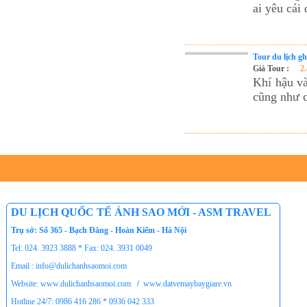
ai yêu cái
Tour du lịch g
Giá Tour :
2
Khí hậu và
cũng như c
DU LỊCH QUỐC TẾ ÁNH SAO MỚI - ASM TRAVEL
Trụ sở: Số 365 - Bạch Đằng - Hoàn Kiếm - Hà Nội
Tel: 024. 3923 3888 * Fax: 024. 3931 0049
Email : info@dulichanhsaomoi.com
Website: www.dulichanhsaomoi.com
/
www.datvemaybaygiare.vn
Hotline 24/7: 0986 416 286 * 0936 042 333