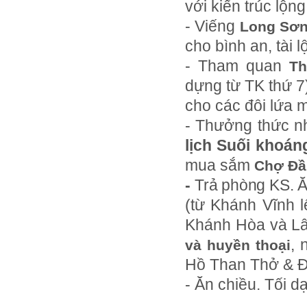
với kiến trúc lộng
Cho thuê nhà sàn tại Thung Nai
- Viếng
Long Sơ
Nhà sàn tại Đảo Dừa Thung Nai
cho bình an, tài 
Cho Thuê xe du lịch Hà Nội giá rẻ
- Tham quan
Th
Tour du lịch Phú Quốc
dựng từ TK thứ 7
Tour du lịch Côn Đảo
cho các đôi lứa 
Tour du lịch Hạ Long
- Thưởng thức n
lịch Suối khoá
ASM Travel - Du lịch Ánh Sao Mới
mua sắm
Chợ Đ
-
Trả phòng KS.
Ă
(từ Khánh Vĩnh 
Khánh Hòa và L
, 
và huyền thoại
Hồ Than Thở & Đ
- Ăn chiều.
Tối d