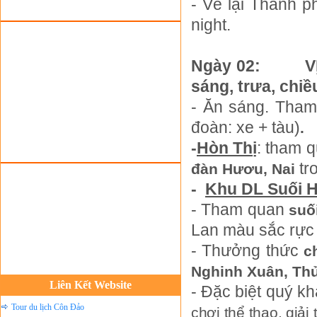
- Về lại Thành 
night.
Đặt vé máy bay giá rẻ
Ngày 0
Tour du lịch lễ hội
sáng, trưa, chiề
Tour du Lịch Hà Giang
- Ăn sáng. Tham
Tour du lịch Sapa
đoàn: xe + tàu)
.
Tour du lịch Cát Bà
-
Hòn Thị
: tham 
tr
Cho thuê xe du lịch Hà Nội
đàn Hươu, Nai
-
Khu DL Suối 
Cho thuê nhà sàn tại Mai Châu
-
Tham quan
suố
Cho thuê nhà sàn tại Thung Nai
Lan màu sắc rực 
Nhà sàn tại Đảo Dừa Thung Nai
-
Thưởng thức
c
Cho Thuê xe du lịch Hà Nội giá rẻ
Nghinh Xuân, Thủ
Tour du lịch Phú Quốc
Liên Kết Website
-
Đặc biệt quý kh
Tour du lịch Côn Đảo
chơi thể thao, giải 
Tour du lịch Hạ Long