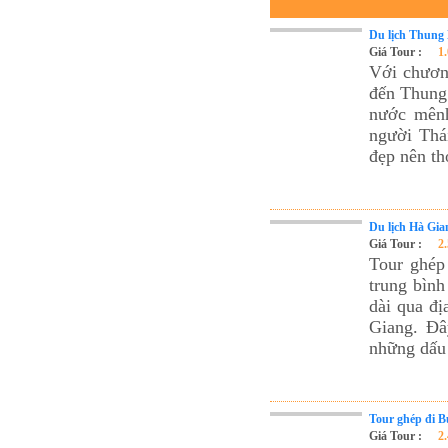
Du lịch Thung 
Giá Tour :
1
Với chươn
đến Thung
nước mên
người Thá
đẹp nên th
Du lịch Hà Gia
Giá Tour :
2
Tour ghép
trung bình
dài qua đ
Giang. Đâ
những dấu ấ
Tour ghép đi 
Giá Tour :
2