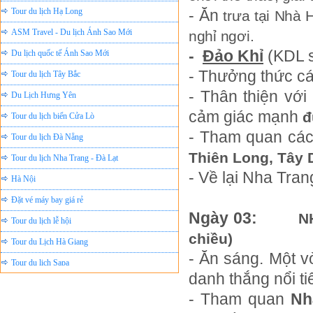
- Ăn
trưa tại Nhà
ASM Travel - Du lịch Ánh Sao Mới
nghỉ ngơi.
Du lịch quốc tế Ánh Sao Mới
-
Đảo Khỉ
(KDL s
Tour du lịch Tây Bắc
- Thưởng thức c
Du Lịch Hưng Yên
- Thân thiện với
Tour du lịch biển Cửa Lò
cảm giác mạnh
đ
Tour du lịch Đà Nẵng
- Tham quan các
Tour du lịch Nha Trang - Đà Lạt
Thiên Long, Tây D
Hà Nội
- Về lại Nha Tran
Đặt vé máy bay giá rẻ
Tour du lịch lễ hội
Ngày 03:
N
Tour du Lịch Hà Giang
chiều)
Tour du lịch Sapa
- Ăn sáng. Một 
Tour du lịch Cát Bà
danh thắng nổi ti
Cho thuê xe du lịch Hà Nội
- T
ham quan
Nh
Cho thuê nhà sàn tại Mai Châu